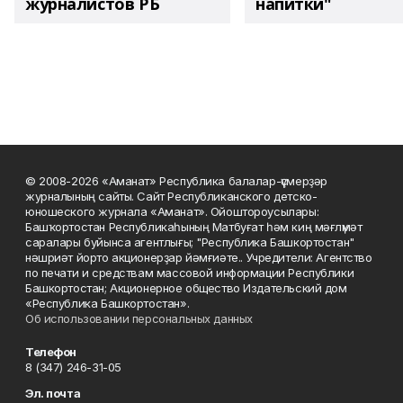
журналистов РБ
напитки"
© 2008-2026 «Аманат» Республика балалар-үҫмерҙәр
журналының сайты. Сайт Республиканского детско-
юношеского журнала «Аманат». Ойоштороусылары:
Башҡортостан Республикаһының Матбуғат һәм киң мәғлүмәт
саралары буйынса агентлығы; "Республика Башкортостан"
нәшриәт йорто акционерҙар йәмғиәте.. Учредители: Агентство
по печати и средствам массовой информации Республики
Башкортостан; Акционерное общество Издательский дом
«Республика Башкортостан».
Об использовании персональных данных
Телефон
8 (347) 246-31-05
Эл. почта