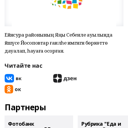
Ейәнсура районының Яңы Себенле ауылында
йәшәүсе Йосоповтар ғаиләһе имгәнгән бөркөттө
дауалап, һауаға осорған.
Читайте нас
Партнеры
Фотобанк
Рубрика "Еда и