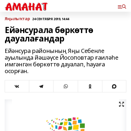
Яңылыҡтар
24 СЕНТЯБРЯ 2019, 14:44
Ейәнсурала бөркөттө
дауалағандар
Ейәнсура районының Яңы Себенле
ауылында йәшәүсе Йосоповтар ғаиләһе
имгәнгән бөркөттө дауалап, һауаға
осорған.