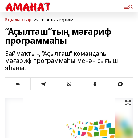
Яңылыҡтар
25 СЕНТЯБРЯ 2019, 09:02
“Аҫылташ”тың мәғариф
программаһы
Баймаҡтың “Аҫылташ” командаһы
мәғариф программаһы менән сығыш
яһаны.