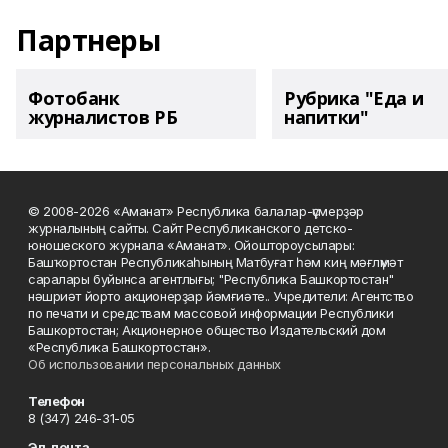
Партнеры
Фотобанк
Рубрика "Еда и
журналистов РБ
напитки"
© 2008-2026 «Аманат» Республика балалар-үҫмерҙәр
журналының сайты. Сайт Республиканского детско-
юношеского журнала «Аманат». Ойоштороусылары:
Башҡортостан Республикаһының Матбуғат һәм киң мәғлүмәт
саралары буйынса агентлығы; "Республика Башкортостан"
нәшриәт йорто акционерҙар йәмғиәте.. Учредители: Агентство
по печати и средствам массовой информации Республики
Башкортостан; Акционерное общество Издательский дом
«Республика Башкортостан».
Об использовании персональных данных
Телефон
8 (347) 246-31-05
Эл. почта