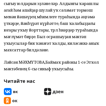
сығыу юлдарын эҙләнеләр. Алдынғы ҡарашлы
ағай һәм апайҙар шулай уҡ сәләмәт тормош
менән йәшәүҙең мөһимлеге тураһында әңгәмә
үткәрҙе, йәнһүрәт күрһәтте, баш ҡалабыҙҙағы
юғары уҡыу йорттары, төрлө һөнәрҙәр тураһында
мәғлүмәт бирҙе. Был осрашыуҙан мәктәп
уҡыусылар бик ҡәнәғәт ҡалды, киләсәккә аныҡ
маҡсаттар билдәләне.
Ләйсән МӘХМҮТОВА,Баймаҡ районы 1-се Этҡол
мәктәбенең 6-сы синыф уҡыусыһы.
Читайте нас