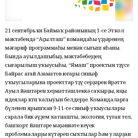
21 сентябрь көнө Баймаҡ районының 1-се Этҡол
мәктәбендә “Аҫылташ” командаһы үҙҙәренең
мәғариф программаһы менән сығыш яһаны.
Бында ауылдашыбыҙ, мәктәбебеҙҙең
сығарылыш уҡыусыһы, “Ямаш” проектын төҙөүсе
Байрас ағай Азаматов юғары синыф
уҡыусыларына проекттар төҙөү серҙәрен өйрәтте.
Ауыл йәштәрен хеҙмәттәшлеккә саҡырҙы, яңы
идеялар көтөп ҡалыуын белдерҙе. Командаларға
бүленеп ярышҡан 9-11-се синыф уҡыусылары
сарала бик әүҙем ҡатнашты, экология, туған тел,
башҡорт йәштәре мәҙәниәте кеүек
проблемаларҙы күтәреп сыҡтылар һәм уларҙан