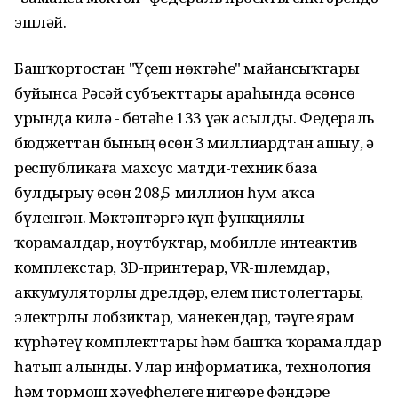
эшләй.
Башҡортостан "Үҫеш нөктәһе" майҙансыҡтары
буйынса Рәсәй субъекттары араһында өсөнсө
урында килә - бөтәһе 133 үҙәк асылды. Федераль
бюджеттан бының өсөн 3 миллиардтан ашыу, ә
республикаға махсус матди-техник база
булдырыу өсөн 208,5 миллион һум аҡса
бүленгән. Мәктәптәргә күп функциялы
ҡорамалдар, ноутбуктар, мобилле интеактив
комплекстар, 3D-принтерҙар, VR-шлемдар,
аккумуляторлы дрелдәр, елем пистолеттары,
электрлы лобзиктар, манекендар, тәүге ярҙам
күрһәтеү комплекттары һәм башҡа ҡорамалдар
һатып алынды. Улар информатика, технология
һәм тормош хәүефһеҙлеге нигеҙҙәре фәндәре