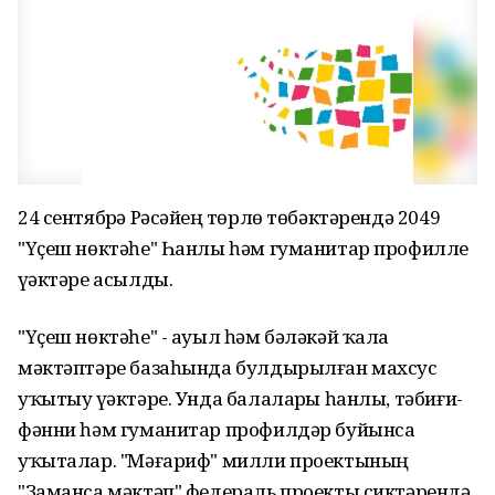
24 сентябрҙә Рәсәйҙең төрлө төбәктәрендә 2049
"Үҫеш нөктәһе" Һанлы һәм гуманитар профилле
үҙәктәре асылды.
"Үҫеш нөктәһе" - ауыл һәм бәләкәй ҡала
мәктәптәре базаһында булдырылған махсус
уҡытыу үҙәктәре. Унда балаларҙы һанлы, тәбиғи-
фәнни һәм гуманитар профилдәр буйынса
уҡыталар. "Мәғариф" милли проектының
"Заманса мәктәп" федераль проекты сиктәрендә