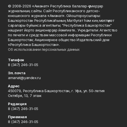
© 2008-2026 «Аманат» Республика балалар-үҫмерҙәр
журналының сайты. Сайт Республиканского детско-
юношеского журнала «Аманат». Ойоштороусылары:
Башҡортостан Республикаһының Матбуғат һәм киң мәғлүмәт
саралары буйынса агентлығы; "Республика Башкортостан"
нәшриәт йорто акционерҙар йәмғиәте.. Учредители: Агентство
по печати и средствам массовой информации Республики
Башкортостан; Акционерное общество Издательский дом
«Республика Башкортостан».
Об использовании персональных данных
Телефон
8 (347) 246-31-05
Эл. почта
amanat@yandex.ru
Адрес
450079, Республика Башкортостан, г. Уфа, ул. 50-летия
Октября, 13, 7 этаж
Редакция
8 (347) 246-31-05
Приемная
8 (347) 246-31-05