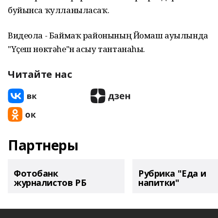
буйынса ҡулланыласаҡ.
Видеола - Баймаҡ районының Йомаш ауылында
"Үҫеш нөктәһе"н асыу тантанаһы.
Читайте нас
Партнеры
Фотобанк
Рубрика "Еда и
журналистов РБ
напитки"