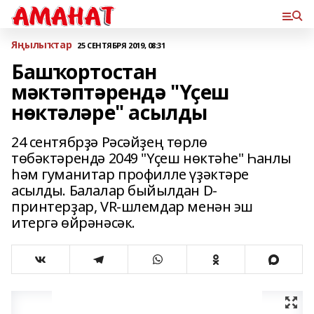
Яңылыҡтар
25 СЕНТЯБРЯ 2019, 08:31
Башҡортостан
мәктәптәрендә "Үҫеш
нөктәләре" асылды
24 сентябрҙә Рәсәйҙең төрлө
төбәктәрендә 2049 "Үҫеш нөктәһе" Һанлы
һәм гуманитар профилле үҙәктәре
асылды. Балалар быйылдан D-
принтерҙар, VR-шлемдар менән эш
итергә өйрәнәсәк.