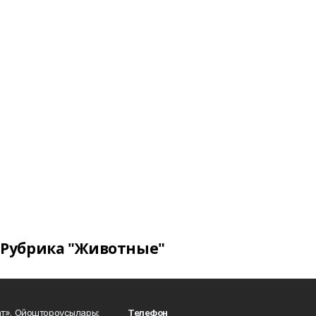
Рубрика "Животные"
ат». Ойоштороусылары:
Телефон