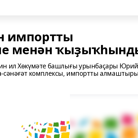
н импортты
е менән ҡыҙыҡһынд
ин ил Хөкүмәте башлығы урынбаҫары Юри
а-сәнәғәт комплексы, импортты алмаштыр