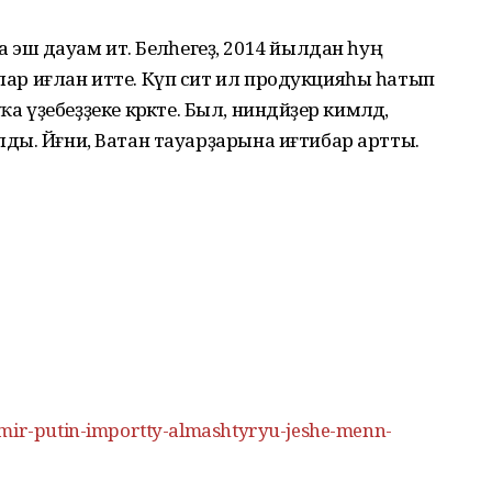
 дауам итә. Беләһегеҙ, 2014 йылдан һуң
ялар иғлан итте. Күп сит ил продукцияһы һатып
ебеҙҙеке кәрәкте. Был, ниндәйҙер кимәлдә,
улды. Йәғни, Ватан тауарҙарына иғтибар артты.
imir-putin-importty-almashtyryu-jeshe-menn-