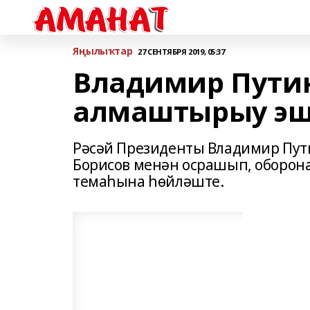
Яңылыҡтар
27 СЕНТЯБРЯ 2019, 05:37
Владимир Пути
алмаштырыу эш
Рәсәй Президенты Владимир Пут
Борисов менән осрашып, оборон
темаһына һөйләште.