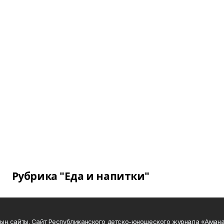
Рубрика "Еда и напитки"
ың сайты. Сайт Республиканского детско-юношеского журнала «Аман