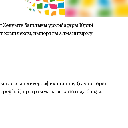
ил Хөкүмәте башлығы урынбаҫары Юрий
нәғәт комплексы, импортты алмаштырыу
 комплексын диверсификациялау (тауар төрөн
ндереү һ.б.) программалары хаҡында барҙы.