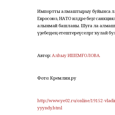
Импортты алмаштырыу буйынса ла эш
Евросоюз, НАТО илдәре беҙгә санкци
алынмай башланы. Шуға ла алмашҡа үҙ
үҙебеҙҙең етештереүселәргә ҡулай б
Автор:
Алһыу ИШЕМҒОЛОВА.
Фото: Кремлин.ру
http://www.ye02.ru/online/19152-vlad
yyyndy.html