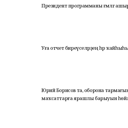
Президент программаны ғәмәлгә аш
Уға отчет биреүселәрҙең һәр ҡайһыһы
Юрий Борисов та, оборона тармағы
маҡсаттарға ярашлы барыуын һөйл