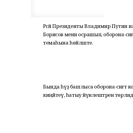
Рәсәй Президенты Владимир Путин 
Борисов менән осрашып, оборона-сә
темаһына һөйләште.
Бында һүҙ башлыса оборона-сәнәғәт
киңәйтеү, һатыу йүнәлештәрен төрлә