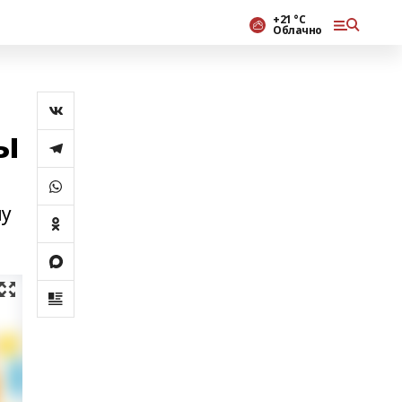
+21 °С
Облачно
ы
й
ыу