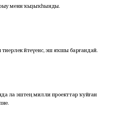
ырыу менән ҡыҙыҡһынды.
 тиерлек әйтеүенсә, эш яҡшы барғандай.
нда ла эштең милли проекттар ҡуйған
әне.