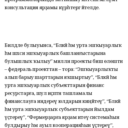
консультация ярҙамы күрһәтергә әйтелде.
Билдәле булыуынса, “Бәләкәй һәм урта эшҡыуарлыҡ
һәм шәхси эшҡыуарлыҡ башланғыстарына
булышлыҡ ҡылыу” милли проекты биш өлөштән
– федераль проекттан – тора: “Эшҡыуарлыҡты
алып барыу шарттарын яҡшыртыу”, “Бәләкәй һәм
урта эшҡыуарлыҡ субъекттарын финанс
ресурстарға, шул иҫәптән ташламалы
финанслауға индереү юлдарын киңәйтеү”, “Бәләкәй
һәм урта эшҡыуарлыҡ субъекттарын йылдам
үҫтереү”, “Фермерҙарға ярҙам итеү системаһын
булдырыу һәм ауыл кооперацияһын үҫтереү”,