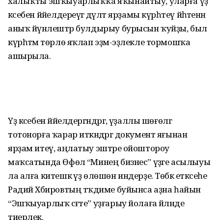
халыҡты эшҡыуарлыҡҡа яҡынайтыу, уларға үҙ
кәсебен йәйелдереүгә дәүләт ярҙамы күрһәтеү йәһәтенән
аныҡ йүнәлештәр булдырыу бурысын ҡуйҙы, был
күрһәтмә төрлө яҡлап эҙмә-эҙлекле тормошҡа
ашырыла.
Үҙ кәсебен йәйелдергәндәргә, үҙаллы шөғөлгә
тотонорға ҡарар иткәндәргә документ яғынан
ярҙам итеү, аңлатыу эштәре ойоштороу
маҡсатында Өфөлә “Минең бизнес” үҙәге асылыуы
ла алға китешкә үҙ өлөшөн индерҙе. Төбәк етәксеһе
Радий Хәбировтың тәҡдиме буйынса аҙна һайын
“Эшҡыуарлыҡ сәғәте” уҙғарыу йолаға әйләнде
тиерлек.