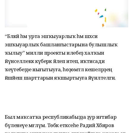
“Бәләкәй һәм урта эшҡыуарлыҡ һәм шәхси
эшҡыуарлыҡ башланғыстарына булышлыҡ
ҡылыу” милли проекты илебеҙ халҡын
йүнселлеккә күберәк йәлеп итеп, иҡтисади
ҡеүәтебеҙҙе нығытыуға, һөҙөмтәлә кешеләрҙең
йәшәйеш шарттарын яҡшыртыуға йүнәлтелгән.
Был маҡсатҡа республикабыҙҙа ҙур иғтибар
бүленеүе мәғлүм. Төбәк етәксеһе Радий Хәбиров