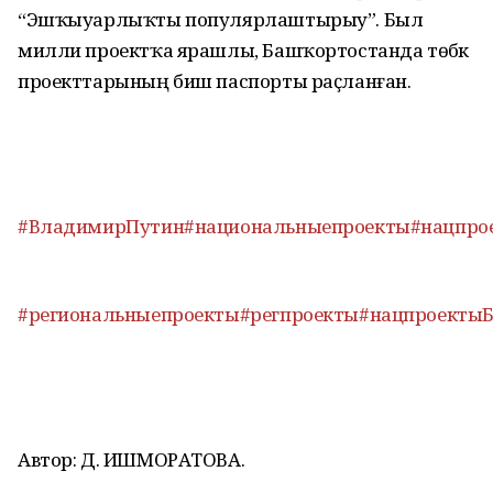
“Эшҡыуарлыҡты популярлаштырыу”. Был
милли проектҡа ярашлы, Башҡортостанда төбәк
проекттарының биш паспорты раҫланған.
#ВладимирПутин
#национальныепроекты
#нацпро
#региональныепроекты
#регпроекты
#нацпроекты
Автор: Д. ИШМОРАТОВА.