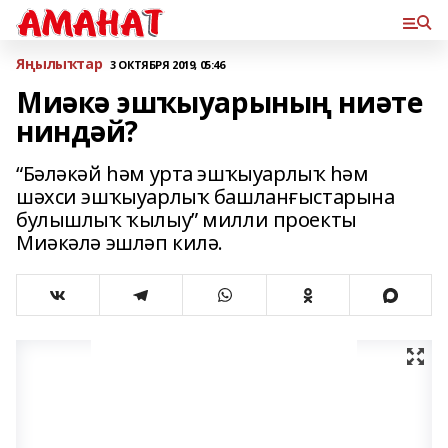
Яңылыҡтар
3 ОКТЯБРЯ 2019, 05:46
Миәкә эшҡыуарының ниәте
ниндәй?
“Бәләкәй һәм урта эшҡыуарлыҡ һәм
шәхси эшҡыуарлыҡ башланғыстарына
булышлыҡ ҡылыу” милли проекты
Миәкәлә эшләп килә.