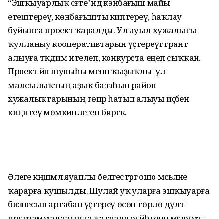
“Эшҡыуарлыҡ сәғәте”ндә көнбағыш майы
етештереү, көнбағышты киптереү, һаҡлау
буйынса проект ҡаралды. Ул ауыл хужалығы
ҡулланыу кооперативтарын үҫтереүгә грант
алыуға тәҡдим ителеп, конкурста еңеп сыҡҡан.
Проект йәнә шуныһы менән ҡыҙыҡлы: ул
малсылыҡтың аҙыҡ базаһын район
хужалыҡтарының төпрә һатып алыуы иҫәбенә
киңәйтеү мөмкинлеген бирәсәк.
Әлеге кәңәшмәлә яуаплы белгестәргә ошо мәсьәләне
ҡарарға ҡушылды. Шулай уҡ уларға эшҡыуарға
бизнесын артабан үҫтереү өсөн төрлө дәүләт
программаларында ҡатнашыу йәһәтенән мәғлүмәт-