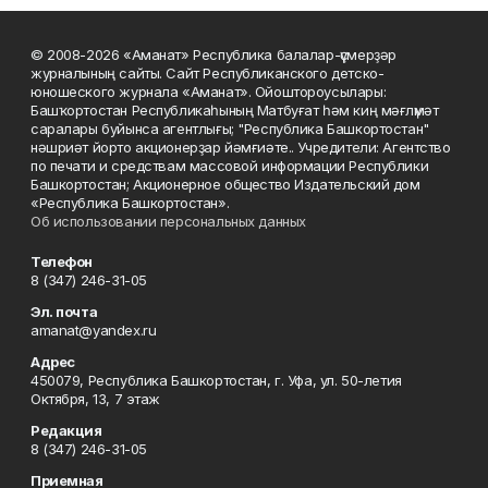
© 2008-2026 «Аманат» Республика балалар-үҫмерҙәр
журналының сайты. Сайт Республиканского детско-
юношеского журнала «Аманат». Ойоштороусылары:
Башҡортостан Республикаһының Матбуғат һәм киң мәғлүмәт
саралары буйынса агентлығы; "Республика Башкортостан"
нәшриәт йорто акционерҙар йәмғиәте.. Учредители: Агентство
по печати и средствам массовой информации Республики
Башкортостан; Акционерное общество Издательский дом
«Республика Башкортостан».
Об использовании персональных данных
Телефон
8 (347) 246-31-05
Эл. почта
amanat@yandex.ru
Адрес
450079, Республика Башкортостан, г. Уфа, ул. 50-летия
Октября, 13, 7 этаж
Редакция
8 (347) 246-31-05
Приемная