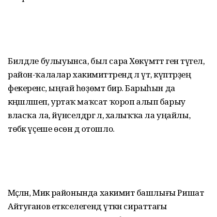
Билдәле булыуынса, был сара Хөкүмәттә генә түгел,
район-ҡалалар хакимиәттәрендә лә үтә, күптәрҙең
фекеренсә, ыңғай һөҙөмтә бирә. Барыһын да
кәңәшләшеп, уртаҡ маҡсат ҡороп алып барыу
власҡа ла, йүнселдәргә лә, халыҡҡа ла уңайлы,
төбәк үҫеше өсөн дә отошло.
Мәҫәлән, Миәкә районында хакимиәт башлығы Ришат
Айтуғанов етәкселегендә үткән сираттағы