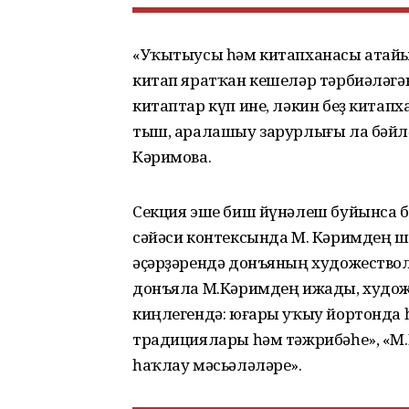
«Уҡытыусы һәм китапханасы атайым
китап яратҡан кешеләр тәрбиәләгән
китаптар күп ине, ләкин беҙ китапх
тыш, аралашыу зарурлығы ла бәйл
Кәримова.
Секция эше биш йүнәлеш буйынса б
сәйәси контексында М. Кәримдең ш
әҫәрҙәрендә донъяның художество
донъяла М.Кәримдең ижады, худож
киңлегендә: юғары уҡыу йортонда
традициялары һәм тәжрибәһе», «
һаҡлау мәсьәләләре».