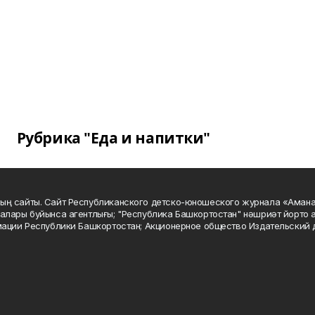
Рубрика "Еда и напитки"
ың сайты. Сайт Республиканского детско-юношеского журнала «Аман
алары буйынса агентлығы; "Республика Башкортостан" нәшриәт йорто а
мации Республики Башкортостан; Акционерное общество Издательский