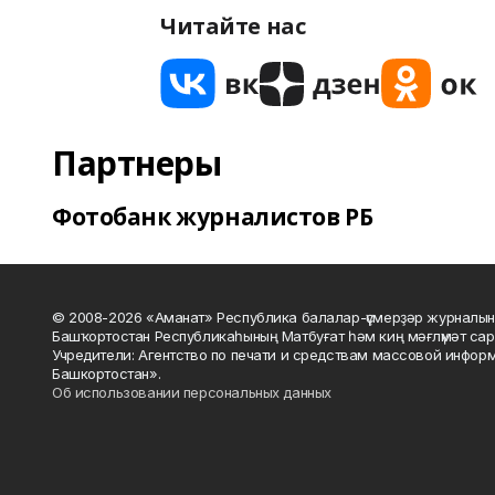
Читайте нас
Партнеры
Фотобанк журналистов РБ
© 2008-2026 «Аманат» Республика балалар-үҫмерҙәр журналын
Башҡортостан Республикаһының Матбуғат һәм киң мәғлүмәт сар
Учредители: Агентство по печати и средствам массовой инфор
Башкортостан».
Об использовании персональных данных