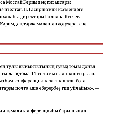
са Мостай Кәримдең китаптары
 ителгән. И. Гаспринский исемендәге
пханаһы директоры Гөлнара Ягъяева
Кәримдең тәржемәләнгән әҫәрҙәре генә
енең тулы йыйынтығының туғыҙ томы донъя
 тағы ла өҫтәмә, 11-се томы планлаштырыла.
ыҙ һәм конференцияла ҡатнашҡан бөтә
птарҙы почта аша ебәрербеҙ тип уйлайым», —
лми-ғәмәли конференцияһы барышында