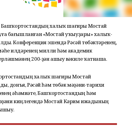
да Башҡортостандың халыҡ шағиры Мостай
ға бағышланған «Мостай уҡыуҙары» халыҡ-
лды. Конференция эшендә Рәсәй төбәктәренең,
әһе илдәренең милли һәм академик
ерләшмәнең 200-ҙән ашыу вәкиле ҡатнаша.
ортостандың халыҡ шағиры Мостай
ы, донъя, Рәсәй һәм төбәк мәҙәни-тарихи
ренең әһәмиәте, Башҡортостандың һәм
 мәҙәни киңлегендә Мостай Кәрим ижадының
лышыу.