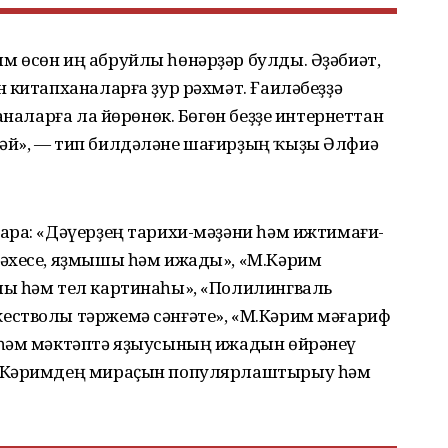
 өсөн иң абруйлы һөнәрҙәр булды. Әҙәбиәт,
 китапханаларға ҙур рәхмәт. Ғаиләбеҙҙә
аналарға ла йөрөнөк. Бөгөн беҙҙе интернеттан
әй», — тип билдәләне шағирҙың ҡыҙы Әлфиә
ара: «Дәүерҙең тарихи-мәҙәни һәм ижтимағи-
әхесе, яҙмышы һәм ижады», «М.Кәрим
лы һәм тел картинаһы», «Полилингваль
естволы тәржемә сәнғәте», «М.Кәрим мәғариф
 һәм мәктәптә яҙыусының ижадын өйрәнеү
М.Кәримдең мираҫын популярлаштырыу һәм