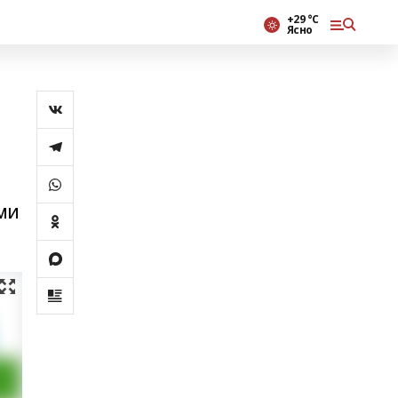
+29 °С
Ясно
ми