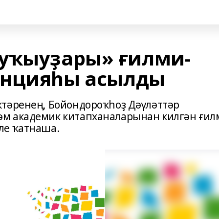
уҡыуҙары» ғилми-
енцияһы асылды
ктәренең, Бойондороҡһоҙ Дәүләттәр
м академик китапханаларынан килгән ғил
ле ҡатнаша.