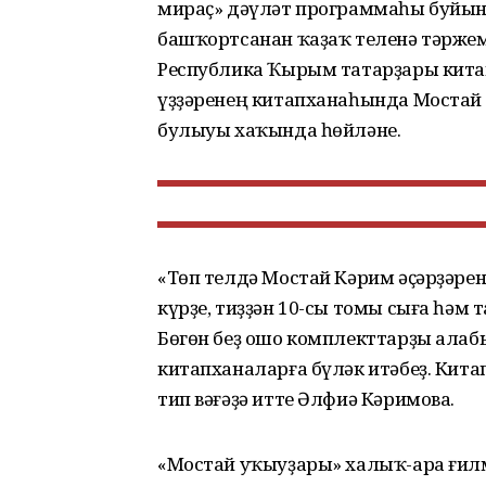
мираҫ» дәүләт программаһы буйын
башҡортсанан ҡаҙаҡ теленә тәржемә
Республика Ҡырым татарҙары кита
үҙҙәренең китапханаһында Мостай 
булыуы хаҡында һөйләне.
«Төп телдә Мостай Кәрим әҫәрҙәр
күрҙе, тиҙҙән 10-сы томы сыға һәм
Бөгөн беҙ ошо комплекттарҙы алаб
китапханаларға бүләк итәбеҙ. Кита
тип вәғәҙә итте Әлфиә Кәримова.
«Мостай уҡыуҙары» халыҡ-ара ғи