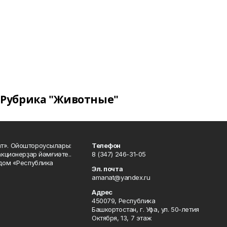
Рубрика "Животные"
ат». Ойоштороусылары:
Телефон
кционерҙар йәмғиәте..
8 (347) 246-31-05
 дом «Республика
Эл. почта
amanat@yandex.ru
Адрес
450079, Республика
Башкортостан, г. Уфа, ул. 50-летия
Октября, 13, 7 этаж