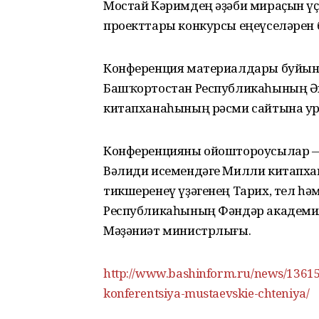
Мостай Кәримдең әҙәби мираҫын ү
проекттары конкурсы еңеүселәрен 
Конференция материалдары буйын
Башҡортостан Республикаһының Ә
китапханаһының рәсми сайтына у
Конференцияны ойоштороусылар —
Вәлиди исемендәге Милли китапхан
тикшеренеү үҙәгенең Тарих, тел һә
Республикаһының Фәндәр академи
Мәҙәниәт министрлығы.
http://www.bashinform.ru/news/13615
konferentsiya-mustaevskie-chteniya/