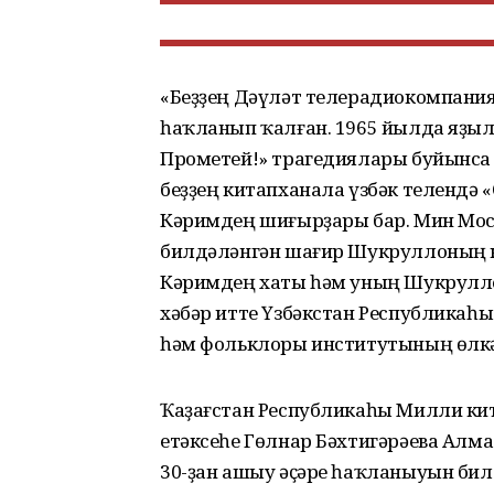
«Беҙҙең Дәүләт телерадиокомпани
һаҡланып ҡалған. 1965 йылда яҙыл
Прометей!» трагедиялары буйынса
беҙҙең китапханала үзбәк телендә 
Кәримдең шиғырҙары бар. Мин Мос
билдәләнгән шағир Шукруллоның 
Кәримдең хаты һәм уның Шукрулло
хәбәр итте Үзбәкстан Республикаһы
һәм фольклоры институтының өлкән
Ҡаҙағстан Республикаһы Милли ки
етәксеһе Гөлнар Бәхтигәрәева Ал
30-ҙан ашыу әҫәре һаҡланыуын бил