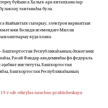
ҫтереү буйынса Халыҡ-ара китапханалар
бүләкләү тантанаһы була.
са йыйынтыҡ сығарыу, электрон вариантын
хмәтзәки Вәлиди исемендәге Милли
рынлаштырыу күҙаллана.
 Башҡортостан Республикаһының Әхмәтзәки
аһы, Рәсәй Фәндәр академияһы Өфө федераль
м әҙәбиәт институты, Башҡортостан
яһы, Башҡортостан Республикаһының
19-v-ufe-otkrylas-nauchno-prakticheskaya-