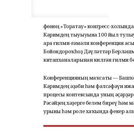
Өфөнөң «Торатау» конгресс-холын
Кәримдең тыуыуына 100 йыл тулыу
ара ғилми-ғәмәли конференция асы
Бойондороҡһоҙ Дәүләттәр Берләшм
китапханаларынан килгән ғилми б
Конференцияның маҡсаты — Башҡ
Кәримдең әҙәби һәм фәлсәфәүи ижад
процесы контексында уның әҫәрҙә
Рәсәйҙең хәҙерге белем биреү һәм
урыны һәм роле хаҡында фекер а