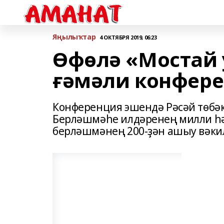
Яңылыҡтар
4 ОКТЯБРЯ 2019, 06:23
Өфөлә «Мостай 
ғәмәли конфер
Конференция эшендә Рәсәй төбә
Берләшмәһе илдәренең милли һә
берләшмәнең 200-ҙән ашыу вәки