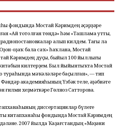
яһы фондында Мостай Кәримдең әҫәрҙәре
ған «Ай тотолған төндә» һәм «Ташлама утты,
 радиопостановкалар алып килдем. Тағы ла
«Оҙон-оҙаҡ бала саҡ» һаҡлана, Мостай
тай Кәримдең дуҫы, быйыл 100 йыллығы
китабын килтерҙем. Был йыйынтыҡта Мостай
 тураһында мәҡәләләре баҫылған», — тип
 Фәндәр академияһының Үзбәк теле, әҙәбиәте
 ғилми хеҙмәткәре Гөлноз Сатторова.
тапханаһының диссертациялар бүлеге
маты китапханаһы фондында Мостай Кәримдең
дәләне. 2007 йылда Ҡаҙағстандың «Мәҙәни