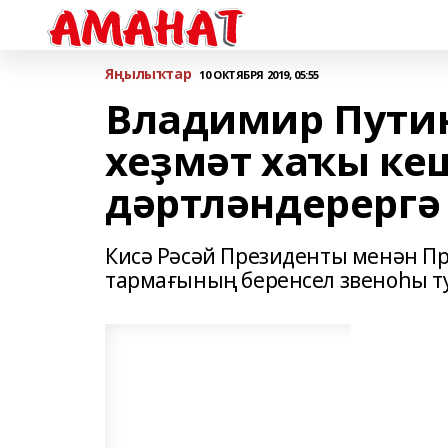
Яңылыҡтар
10 ОКТЯБРЯ 2019, 05:55
Владимир Путин
хеҙмәт хаҡы ке
дәртләндерергә
Кисә Рәсәй Президенты менән П
тармағының беренсел звеноһы т