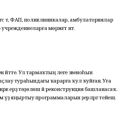
игәс тә, ФАП, поликлиникалар, амбулаториялар
 учреждениеларға мөрәжәғәт итә.
н әйтте. Ул тармаҡтың әлеге звеноһын
ҫлау тураһындағы ҡарарға ҡул ҡуйған. Уға
кәрәк ерҙә төҙөлөш йә реконструкция башланасаҡ.
ем үҙ яңыртыу программаларын әҙерләргә тейеш.