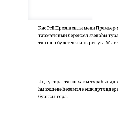
Кисә Рәсәй Президенты менән Премь
тармағының беренсел звеноһы тур
тап ошо бүлеген яҡшыртыуға бәйле тә
Иң тәү сиратта эш хаҡы тураһында мәс
һәм кешене һөҙөмтәле эшкә дәртләндерерг
бурысы тора.