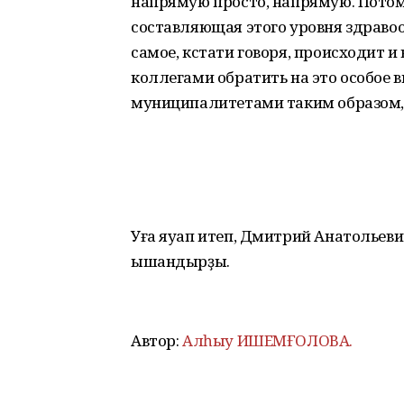
напрямую просто, напрямую. Потом 
составляющая этого уровня здравоо
самое, кстати говоря, происходит и 
коллегами обратить на это особое в
муниципалитетами таким образом, 
Уға яуап итеп, Дмитрий Анатольевич
ышандырҙы.
Автор:
Алһыу ИШЕМҒОЛОВА.