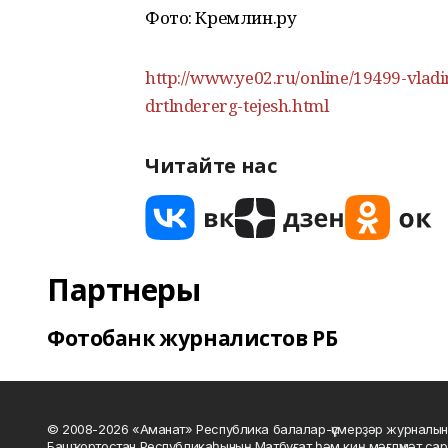
Фото: Кремлин.ру
http://www.ye02.ru/online/19499-vladi
drtlndererg-tejesh.html
Читайте нас
Партнеры
Фотобанк журналистов РБ
© 2008-2026 «Аманат» Республика балалар-үҫмерҙәр журналын
Башҡортостан Республикаһының Матбуғат һәм киң мәғлүмәт сар