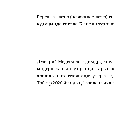
Беренсел звено (первичное звено) т
күҙ уңында тотола. Кеше иң тәүҙә ошо
Дмитрий Медведев тәҡдимдәр әҙерләүе
модернизациялау принциптарын ра
ярашлы, инвентаризация үткәреләсәк, 
Төбәктәр 2020 йылдың 1 июленә тикл