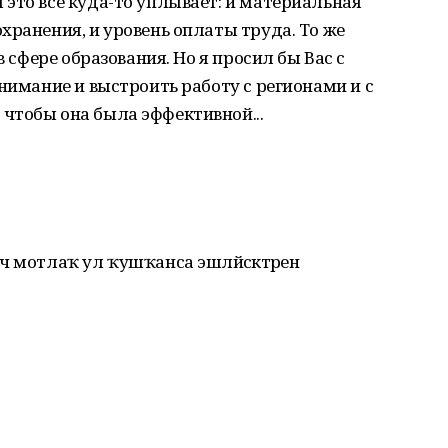
это все куда-то уплывает: и материальная
хранения, и уровень оплаты труда. То же
в сфере образования. Но я просил бы Вас с
нимание и выстроить работу с регионами и с
чтобы она была эффективной...
 мотлаҡ ул ҡушҡанса эшләйәсәктәренә