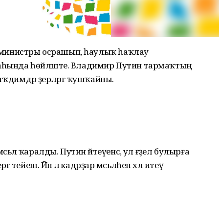
ер-министры осрашып, һаулыҡ һаҡлау
аһында һөйләште. Владимир Путин тармаҡтың
ҡдимдәр әҙерләргә ҡушҡайны.
ьәлә ҡаралды. Путин әйтеүенсә, ул ғәҙел булырға
ә тейеш. Йәнә лә кадрҙар мәсьәләһен хәл итеү