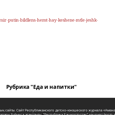
mir-putin-bildlens-hemt-hay-keshene-mtle-jeshk-
Рубрика "Еда и напитки"
ың сайты. Сайт Республиканского детско-юношеского журнала «Аман
алары буйынса агентлығы; "Республика Башкортостан" нәшриәт йорто а