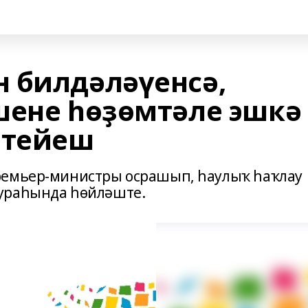
 билдәләүенсә,
шене һөҙөмтәле эшкә
 тейеш
ремьер-министры осрашып, һаулыҡ һаҡлау
ураһында һөйләште.