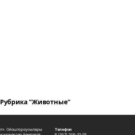
Рубрика "Животные"
ат». Ойоштороусылары:
Телефон
кционерҙар йәмғиәте..
8 (347) 246-31-05