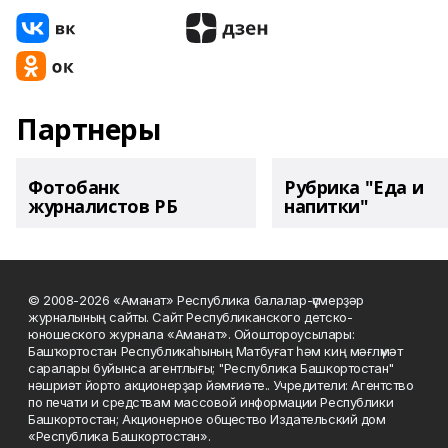
Партнеры
Фотобанк
Рубрика "Еда и
журналистов РБ
напитки"
© 2008-2026 «Аманат» Республика балалар-үҫмерҙәр
журналының сайты. Сайт Республиканского детско-
юношеского журнала «Аманат». Ойоштороусылары:
Башҡортостан Республикаһының Матбуғат һәм киң мәғлүмәт
саралары буйынса агентлығы; "Республика Башкортостан"
нәшриәт йорто акционерҙар йәмғиәте.. Учредители: Агентство
по печати и средствам массовой информации Республики
Башкортостан; Акционерное общество Издательский дом
«Республика Башкортостан».