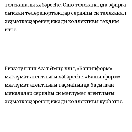
телеканалы хәбәрсеһе. Ошо телеканалда эфирға
сыҡҡан телерепортаждар серияһы өсөн телеканал
хеҙмәткәрҙәренең ижади коллективы тәҡдим
итте.
Ғиззәтуллин Азат Әмир улы, «Башинформ»
мәғлүмәт агентлығы хәбәрсеһе. «Башинформ»
мәғлүмәт агентлығы таҫмаһында баҫылған
мәҡәләләр серияһы өсөн мәғлүмәт агентлығы
хеҙмәткәрҙәренең ижади коллективы күрһәтте.