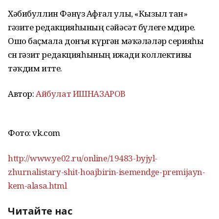
Хәбибуллин Фәнүз Афғал улы, «Кызыл тан»
гәзите редакцияһының сәйәсәт бүлеге мөдире.
Ошо баҫмала донъя күргән мәҡәләләр серияһы
өсөн гәзит редакцияһының ижади коллективы
тәҡдим итте.
Автор:
Айбулат ИШНАЗАРОВ
Фото: vk.com
http://www.ye02.ru/online/19483-byjyl-
zhurnalistary-shit-hoajbirin-isemendge-premijayn-
kem-alasa.html
Читайте нас