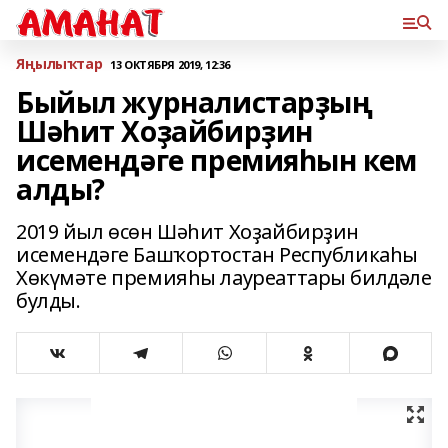
Яңылыҡтар
13 ОКТЯБРЯ 2019, 12:36
Быйыл журналистарҙың
Шәһит Хоҙайбирҙин
исемендәге премияһын кем
алды?
2019 йыл өсөн Шәһит Хоҙайбирҙин
исемендәге Башҡортостан Республикаһы
Хөкүмәте премияһы лауреаттары билдәле
булды.