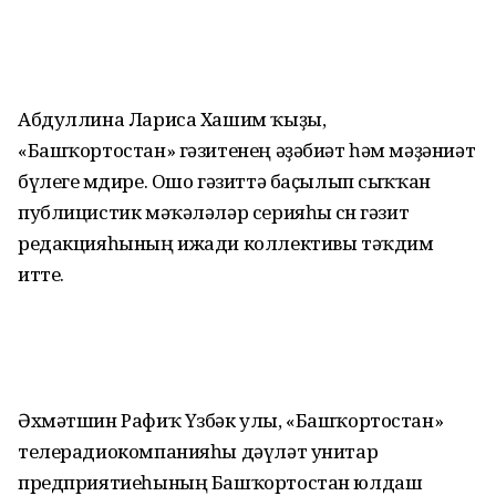
Абдуллина Лариса Хашим ҡыҙы,
«Башҡортостан» гәзитенең әҙәбиәт һәм мәҙәниәт
бүлеге мөдире. Ошо гәзиттә баҫылып сыҡҡан
публицистик мәҡәләләр серияһы өсөн гәзит
редакцияһының ижади коллективы тәҡдим
итте.
Әхмәтшин Рафиҡ Үзбәк улы, «Башҡортостан»
телерадиокомпанияһы дәүләт унитар
предприятиеһының Башҡортостан юлдаш