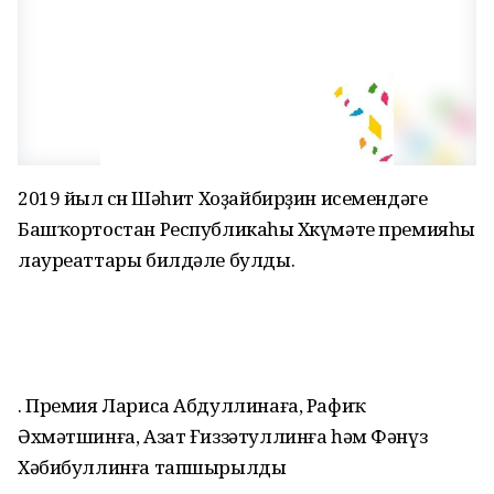
2019 йыл өсөн Шәһит Хоҙайбирҙин исемендәге
Башҡортостан Республикаһы Хөкүмәте премияһы
лауреаттары билдәле булды.
. Премия Лариса Абдуллинаға, Рафиҡ
Әхмәтшинға, Азат Ғиззәтуллинға һәм Фәнүз
Хәбибуллинға тапшырылды