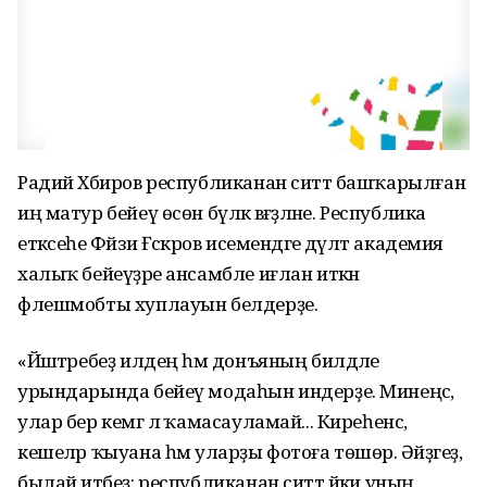
Радий Хәбиров республиканан ситтә башҡарылған
иң матур бейеү өсөн бүләк вәғәҙәләне. Республика
етәксеһе Фәйзи Ғәскәров исемендәге дәүләт академия
халыҡ бейеүҙәре ансамбле иғлан иткән
флешмобты хуплауын белдерҙе.
«Йәштәребеҙ илдең һәм донъяның билдәле
урындарында бейеү модаһын индерҙе. Минеңсә,
улар бер кемгә лә ҡамасауламай... Киреһенсә,
кешеләр ҡыуана һәм уларҙы фотоға төшөрә. Әйҙәгеҙ,
былай итәбеҙ: республиканан ситтә йәки уның