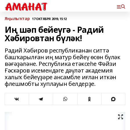
Яңылыҡтар
17 ОКТЯБРЯ 2019, 15:12
Иң шәп бейеүгә - Радий
Хәбировтан бүләк!
Радий Хәбиров республиканан ситтә
башҡарылған иң матур бейеү өсөн бүләк
вәғәҙәләне. Республика етәксеһе Фәйзи
Ғәскәров исемендәге дәүләт академия
халыҡ бейеүҙәре ансамбле иғлан иткән
флешмобты хуплауын белдерҙе.