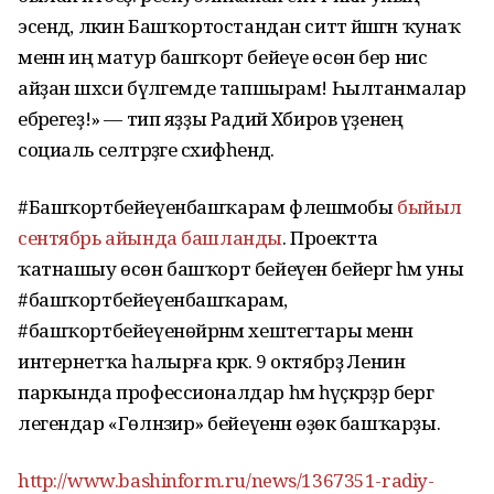
эсендә, ләкин Башҡортостандан ситтә йәшәгән ҡунаҡ
менән иң матур башҡорт бейеүе өсөн бер нисә
айҙан шәхси бүләгемде тапшырам! Һылтанмалар
ебәрегеҙ!» — тип яҙҙы Радий Хәбиров үҙенең
социаль селтәрҙәге сәхифәһендә.
#Башҡортбейеүенбашҡарам флешмобы
быйыл
сентябрь айында башланды
. Проектта
ҡатнашыу өсөн башҡорт бейеүен бейергә һәм уны
#башҡортбейеүенбашҡарам,
#башҡортбейеүенөйрәнәм хештегтары менән
интернетҡа һалырға кәрәк. 9 октябрҙә Ленин
паркында профессионалдар һәм һәүәҫкәрҙәр бергә
легендар «Гөлнәзирә» бейеүенән өҙөк башҡарҙы.
http://www.bashinform.ru/news/1367351-radiy-