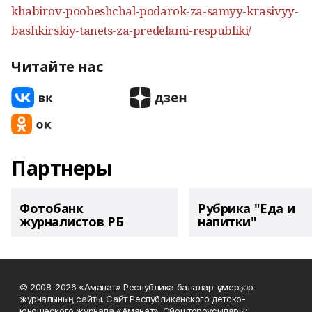
khabirov-poobeshchal-podarok-za-samyy-krasivyy-
bashkirskiy-tanets-za-predelami-respubliki/
Читайте нас
Партнеры
Фотобанк
Рубрика "Еда и
журналистов РБ
напитки"
© 2008-2026 «Аманат» Республика балалар-үҫмерҙәр
журналының сайты. Сайт Республиканского детско-
юношеского журнала «Аманат». Ойоштороусылары: