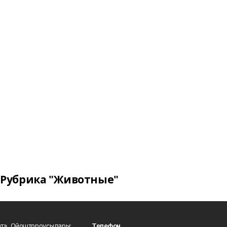
Рубрика "Животные"
ат». Ойоштороусылары:
Телефон