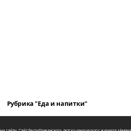
Рубрика "Еда и напитки"
ың сайты. Сайт Республиканского детско-юношеского журнала «Аман