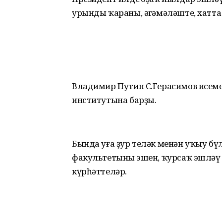
урынды ҡараны, әңгәмәләште, хатта
Владимир Путин С.Герасимов исеме
институтына барҙы.
Бында уға ҙур теләк менән уҡыу б
факультетының эшен, ҡурсаҡ эшләү
күрһәттеләр.