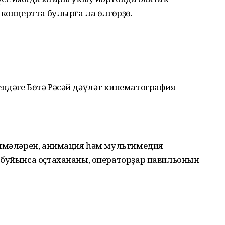
 концертта булырға ла өлгөрҙө.
ндәге Бөтә Рәсәй дәүләт кинематография
үлмәләрен, анимация һәм мультимедия
 буйынса оҫтахананы, операторҙар павильонын