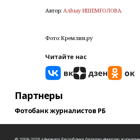
Автор:
Алһыу ИШЕМҒОЛОВА.
Фото: Кремлин.ру
Читайте нас
Партнеры
Фотобанк журналистов РБ
© 2008-2026 «Аманат» Республика балалар-үҫмерҙәр журналын