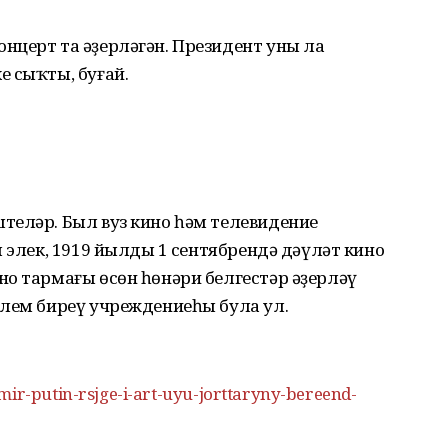
нцерт та әҙерләгән. Президент уны ла
 сыҡты, буғай.
теләр. Был вуз кино һәм телевидение
 элек, 1919 йылдың 1 сентябрендә дәүләт кино
о тармағы өсөн һөнәри белгестәр әҙерләү
елем биреү учреждениеһы була ул.
mir-putin-rsjge-i-art-uyu-jorttaryny-bereend-