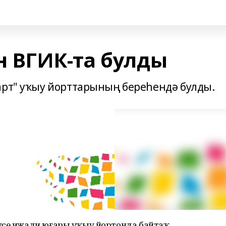
 ВГИК-та булды
арт" уҡыу йорттарының береһендә булды.
үсе ижади юғары уҡыу йортонда байтаҡ