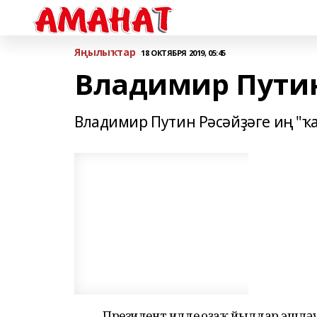
Яңылыҡтар
18 ОКТЯБРЯ 2019, 05:45
Владимир Путин
Владимир Путин Рәсәйҙәге иң "ҡ
Президент илдең оҙаҡ йылдар эшлә