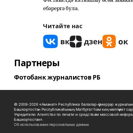
ебәрергә була.
Читайте нас
Партнеры
Фотобанк журналистов РБ
© 2008-2026 «Аманат» Республика балалар-үҫмерҙәр журналын
Башҡортостан Республикаһының Матбуғат һәм киң мәғлүмәт сар
Учредители: Агентство по печати и средствам массовой инфор
Башкортостан».
Об использовании персональных данных