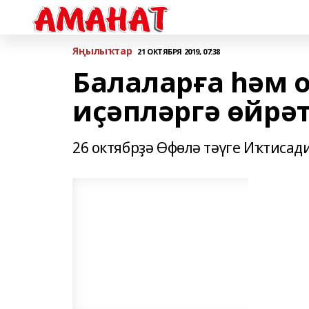
Яңылыҡтар
21 ОКТЯБРЯ 2019, 07:38
Балаларға һәм 
иҫәпләргә өйрә
26 октябрҙә Өфөлә тәүге Иҡтисад