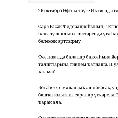
26 октябрҙә Өфөлә тәүге Иҡтисади ғ
Сара Рәсәй Федерацияһының Иҡтис
һаҡлау аҙналығы сиктәрендә үтә һ
белемен арттырыу.
Фестивалдә балалар баҡсаһына йөр
талиптарына тиклем ҡатнаша. Шулай 
ҡалмай.
Бөтәһе ете майҙансыҡ эшләйәсәк, у
башҡа ҡыҙыҡлы саралар үткәрелә. Б
ҡарай ала.
Фестивалдә ҡатнашыу өсөн заявк