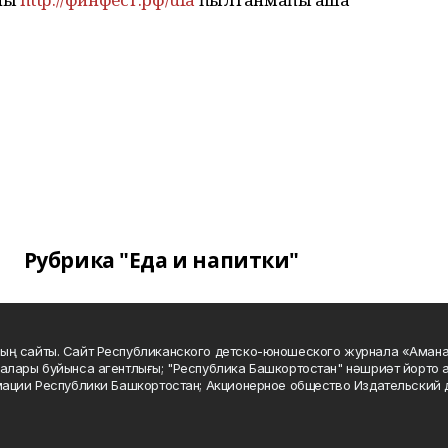
Рубрика "Еда и напитки"
ың сайты. Сайт Республиканского детско-юношеского журнала «Аман
алары буйынса агентлығы; "Республика Башкортостан" нәшриәт йорто а
мации Республики Башкортостан; Акционерное общество Издательский