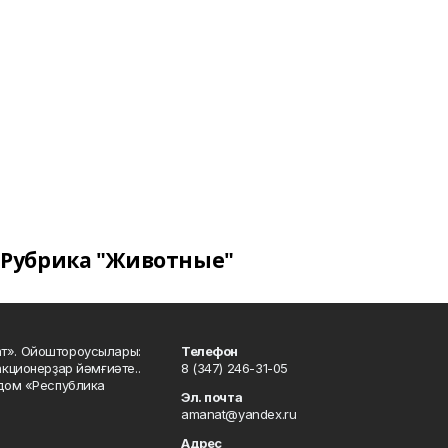
Рубрика "Животные"
ат». Ойоштороусылары:
Телефон
кционерҙар йәмғиәте..
8 (347) 246-31-05
 дом «Республика
Эл. почта
amanat@yandex.ru
Адрес