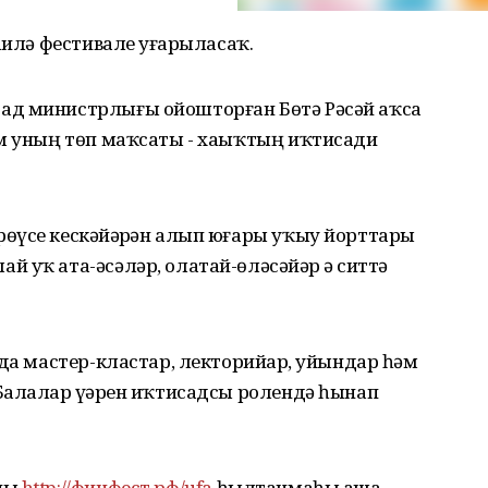
аилә фестивале уҙғарыласаҡ.
ад министрлығы ойошторған Бөтә Рәсәй аҡса
әм уның төп маҡсаты - хаыҡтың иҡтисади
өүсе кескәйҙәрҙән алып юғары уҡыу йорттары
уҡ ата-әсәләр, олатай-өләсәйҙәр ҙә ситтә
нда мастер-кластар, лекторийҙар, уйындар һәм
алалар үҙҙәрен иҡтисадсы ролендә һынап
аны
http://финфест.рф/ufa
һылтанмаһы аша