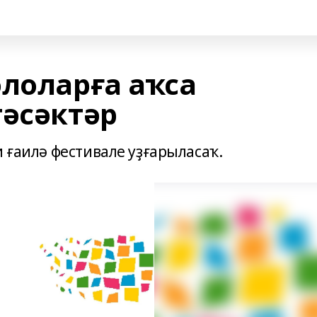
ололарға аҡса
тәсәктәр
и ғаилә фестивале уҙғарыласаҡ.