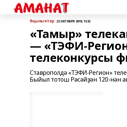
Яңылыҡтар
22 ОКТЯБРЯ 2019, 13:32
«Тамыр» телека
— «ТЭФИ-Регион
телеконкурсы 
Ставрополдә «ТЭФИ-Регион» теле
Быйыл тотош Рәсәйҙән 120-нән 