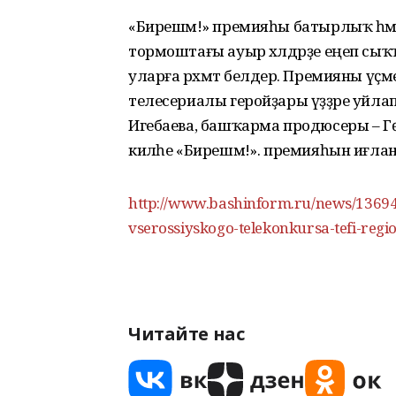
«Бирешмә!» премияһы батырлыҡ һәм 
тормоштағы ауыр хәлдәрҙе еңеп сыҡ
уларға рәхмәт белдерә. Премияны үҫ
телесериалы геройҙары үҙҙәре уйлап
Игебаева, башҡарма продюсеры – Г
киләһе «Бирешмә!». премияһын иғлан ит
http://www.bashinform.ru/news/136943
vserossiyskogo-telekonkursa-tefi-regi
Читайте нас