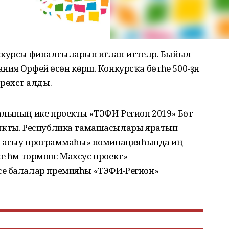
нкурсы финалсыларын иғлан иттеләр. Быйыл
ания Орфей өсөн көрәшә. Конкурсҡа бөтәһе 500-ҙән
рөхсәт алды.
алының ике проекты «ТЭФИ-Регион 2019» Бөтә
сыҡты. Республика тамашасылары яратып
ел асыу программаһы» номинацияһында иң
ние һәм тормош: Махсус проект»
се балалар премияһы «ТЭФИ-Регион»