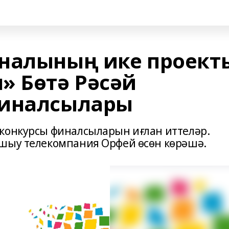
налының ике проект
» Бөтә Рәсәй
финалсылары
конкурсы финалсыларын иғлан иттеләр.
ашыу телекомпания Орфей өсөн көрәшә.