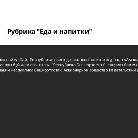
Рубрика "Еда и напитки"
ың сайты. Сайт Республиканского детско-юношеского журнала «Аман
алары буйынса агентлығы; "Республика Башкортостан" нәшриәт йорто а
мации Республики Башкортостан; Акционерное общество Издательский