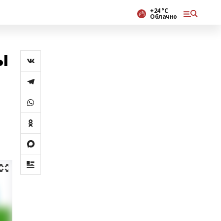
+24 °С
Облачно
ы