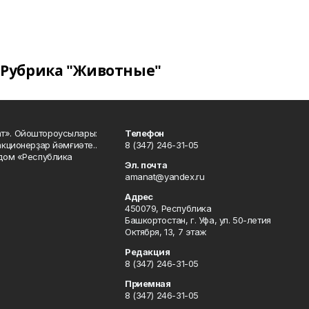
Рубрика "Животные"
ат». Ойоштороусылары:
Телефон
кционерҙар йәмғиәте..
8 (347) 246-31-05
 дом «Республика
Эл. почта
amanat@yandex.ru
Адрес
450079, Республика
Башкортостан, г. Уфа, ул. 50-летия
Октября, 13, 7 этаж
Редакция
8 (347) 246-31-05
Приемная
8 (347) 246-31-05