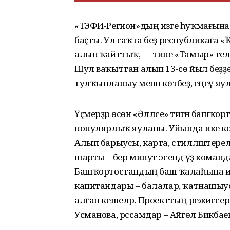
«ТЭФИ-Регион»дың изге һуҡмағына
баҫты. Ул саҡта беҙ республикаға «Ҡ
алып ҡайттыҡ, — тине «Тамыр» те
Шул ваҡыттан алып 13-сө йыл беҙҙең
тулҡынланыу менән көтәбеҙ, еңеү яу
Үҫмерҙәр өсөн «Әлләсе» тигән башҡо
популярлыҡ яуланы. Уйында ике ко
Алып барыусы, карта, стилләштерел
шарты – бер минут эсендә үҙ коман
Башҡортостандың баш ҡалаһына иң б
капитандары – балалар, ҡатнашыус
алған кешеләр. Проекттың режиссеры –
Усманова, рәссамдар – Айгөл Бикбае