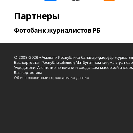
Партнеры
Фотобанк журналистов РБ
© 2008-2026 «Аманат» Республика балалар-үҫмерҙәр журналын
Башҡортостан Республикаһының Матбуғат һәм киң мәғлүмәт сар
Учредители: Агентство по печати и средствам массовой инфор
Башкортостан».
Об использовании персональных данных