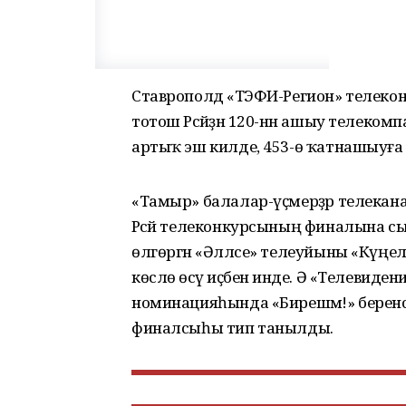
Ставрополдә «ТЭФИ-Регион» телеко
тотош Рәсәйҙән 120-нән ашыу телекомп
артыҡ эш килде, 453-ө ҡатнашыуға 
«Тамыр» балалар-үҫмерҙәр телекан
Рәсәй телеконкурсының финалына 
өлгөргән «Әлләсе» телеуйыны «Күң
көслө өсәү иҫәбенә инде. Ә «Телевиде
номинацияһында «Бирешмә!» берен
финалсыһы тип танылды.