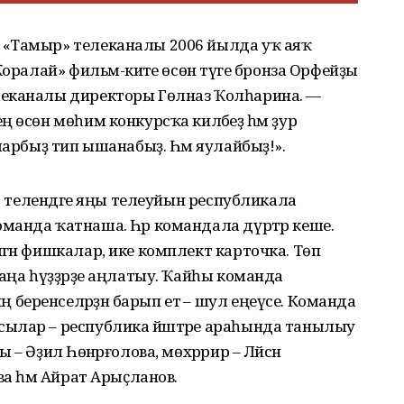
 «Тамыр» телеканалы 2006 йылда уҡ аяҡ
оралай» фильм-әкиәте өсөн тәүге бронза Орфейҙы
леканалы директоры Гөлназ Ҡолһарина. —
 өсөн мөһим конкурсҡа киләбеҙ һәм ҙур
ларбыҙ тип ышанабыҙ. Һәм яулайбыҙ!».
рт телендәге яңы телеуйын республикала
манда ҡатнаша. Һәр командала дүртәр кеше.
гән фишкалар, ике комплект карточка. Төп
даңа һүҙҙәрҙе аңлатыу. Ҡайһы команда
еренселәрҙән барып етә – шул еңеүсе. Команда
ылар – республика йәштәре араһында танылыу
 Әҙилә Һөнәрғолова, мөхәррир – Ләйсән
ва һәм Айрат Арыҫланов.