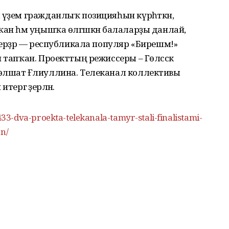
әүҙем гражданлыҡ позицияһын күрһәткән,
ҡан һәм уңышҡа өлгәшкән балаларҙы данлай,
мерҙәр — республикала популяр «Бирешмә!»
 тапҡан. Проекттың режиссеры – Гөлсәсәк
өлшат Ғәлиуллина. Телеканал коллективы
ергә әҙерләнә.
3-dva-proekta-telekanala-tamyr-stali-finalistami-
on/