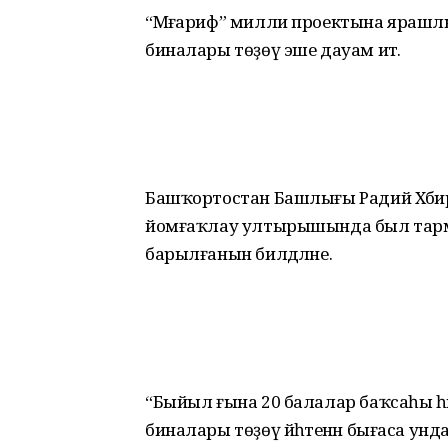
“Мәғариф” милли проектына ярашл
биналары төҙөү эше дауам итә.
Башҡортостан Башлығы Радий Хәби
йомғаҡлау ултырышында был тарм
барылғанын билдәләне.
“Быйыл ғына 20 балалар баҡсаһы һәм 20
биналары төҙөү йәһәтенән бығаса ун