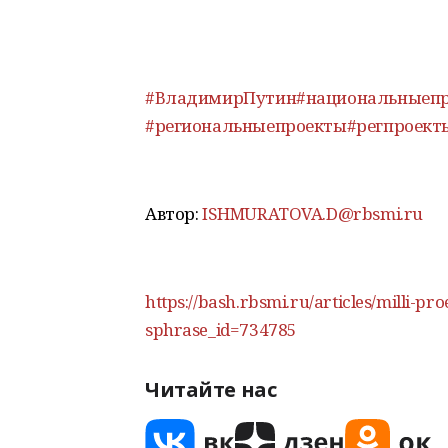
#ВладимирПутин
#национальныеп
#региональныепроекты
#регпроект
Автор:
ISHMURATOVA.D@rbsmi.ru
https://bash.rbsmi.ru/articles/milli-pr
sphrase_id=734785
Читайте нас