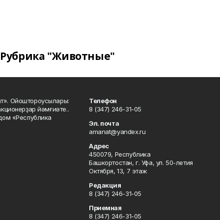
Рубрика "Животные"
ат». Ойоштороусылары:
Телефон
кционерҙар йәмғиәте..
8 (347) 246-31-05
 дом «Республика
Эл. почта
amanat@yandex.ru
Адрес
450079, Республика
Башкортостан, г. Уфа, ул. 50-летия
Октября, 13, 7 этаж
Редакция
8 (347) 246-31-05
Приемная
8 (347) 246-31-05