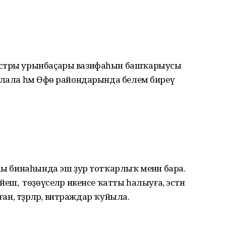
истры урынбаҫары вазифаһын башҡарыусы
алала һәм Өфө райондарында белем биреү
аһы бинаһында эш ҙур тотҡарлыҡ менән бара.
ш, ә төҙөүселәр икенсе ҡатты һалыуға, эстән
ған, тәҙрәләр, витраждар ҡуйыла.