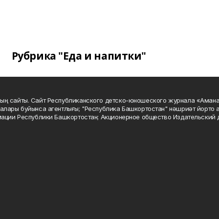
Рубрика "Еда и напитки"
ың сайты. Сайт Республиканского детско-юношеского журнала «Аман
алары буйынса агентлығы; "Республика Башкортостан" нәшриәт йорто а
мации Республики Башкортостан; Акционерное общество Издательский