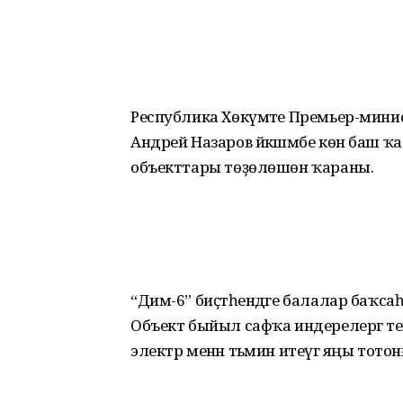
Республика Хөкүмәте Премьер-мин
Андрей Назаров йәкшәмбе көн баш ҡ
объекттары төҙөлөшөн ҡараны.
“Дим-6” биҫтәһендәге балалар баҡс
Объект быйыл сафҡа индерелергә тейе
электр менән тәьмин итеүгә яңы тотон