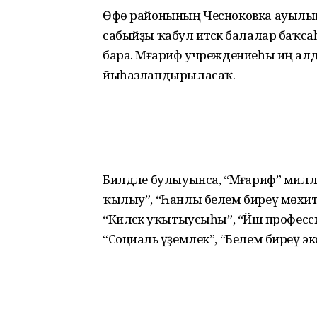
Өфө районының Чесноковка ауылында 
сабыйҙы ҡабул итәсәк балалар баҡса
бара. Мәғариф учреждениеһы иң ал
йыһазландырыласаҡ.
Билдәле булыуынса, “Мәғариф” милл
ҡылыу”, “Һанлы белем биреү мөхите”
“Киләсәк уҡытыусыһы”, “Йәш професс
“Социаль әүҙемлек”, “Белем биреү 