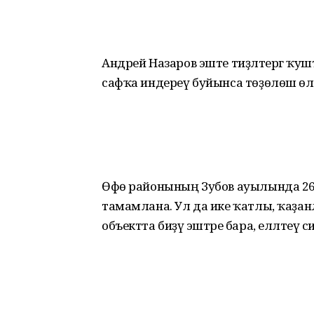
Андрей Назаров эште тиҙләтергә ҡ
сафҡа индереү буйынса төҙөлөш өлкә
Өфө районының Зубов ауылында 260 
тамамлана. Ул да ике ҡатлы, ҡаҙа
объектта биҙәү эштәре бара, елләтеү