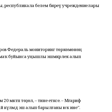
ы, республикала белем биреү учреждениелары
ров Федераль мониторинг төркөмөнөң
аҡ буйынса уңышлы эшмәкәрлек алып
 мәктәп төҙөлә, – тине етәксе. – Мәғариф
дай күләмдә эш алып барылғаны юҡ ине”.