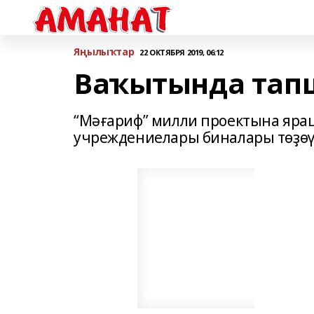
Яңылыҡтар
22 ОКТЯБРЯ 2019, 06:12
Ваҡытында тап
“Мәғариф” милли проектына яраш
учреждениелары биналары төҙөү 