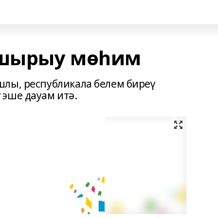
шырыу мөһим
лы, республикала белем биреү
эше дауам итә.