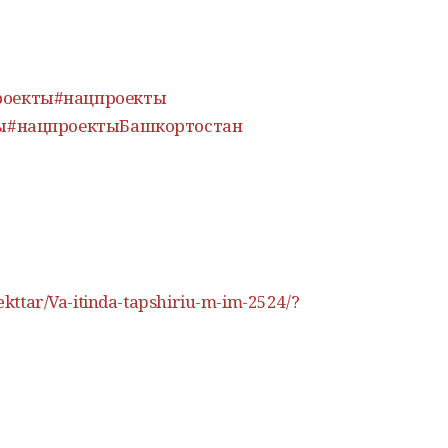
роекты
#нацпроекты
ы
#нацпроектыБашкортостан
oekttar/Va-itinda-tapshiriu-m-im-2524/?