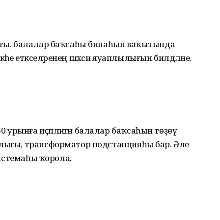
ушты, балалар баҡсаһы бинаһын ваҡытында
һе етәкселәренең шәхси яуаплылығын билдәләне.
урынға иҫәпләнгән балалар баҡсаһын төҙөү
нлығы, трансформатор подстанцияһы бар. Әле
 системаһы ҡорола.