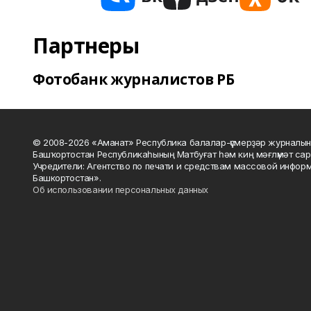
Партнеры
Фотобанк журналистов РБ
© 2008-2026 «Аманат» Республика балалар-үҫмерҙәр журналын
Башҡортостан Республикаһының Матбуғат һәм киң мәғлүмәт сар
Учредители: Агентство по печати и средствам массовой инфор
Башкортостан».
Об использовании персональных данных