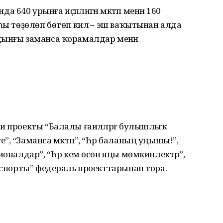
640 урынға иҫәпләнгән мәктәп менән 160
һы төҙөлөп бөтөп килә – эш ваҡытынан алда
дынғы заманса ҡорамалдар менән
и проекты “Балалы ғаиләләргә булышлыҡ
, “Заманса мәктәп”, “Һәр баланың уңышы!”,
ионалдар”, “Һәр кем өсөн яңы мөмкинлектәр”,
экспорты” федераль проекттарынан тора.