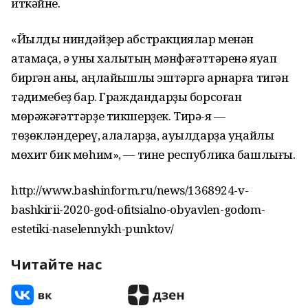
иткәйне.
«Йылды ниндәйҙер абстракциялар менән
атамаҫҡа, ә уны халыҡтың мәнфәғәттәренә яуап
биргән аныҡ, аңлайышлы эштәргә арнарға тигән
тәҡдимебеҙ бар. Граждандарҙы борсоған
мөрәжәғәттәрҙе тикшерҙек. Тирә-яҡ —
төҙөкләндереү, ҡалаларҙа, ауылдарҙа уңайлы
мөхит бик мөһим», — тине республика башлығы.
http://www.bashinform.ru/news/1368924-v-
bashkirii-2020-god-ofitsialno-obyavlen-godom-
estetiki-naselennykh-punktov/
Читайте нас