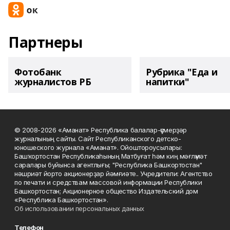
Партнеры
Фотобанк
Рубрика "Еда и
журналистов РБ
напитки"
© 2008-2026 «Аманат» Республика балалар-үҫмерҙәр
журналының сайты. Сайт Республиканского детско-
юношеского журнала «Аманат». Ойоштороусылары:
Башҡортостан Республикаһының Матбуғат һәм киң мәғлүмәт
саралары буйынса агентлығы; "Республика Башкортостан"
нәшриәт йорто акционерҙар йәмғиәте.. Учредители: Агентство
по печати и средствам массовой информации Республики
Башкортостан; Акционерное общество Издательский дом
«Республика Башкортостан».
Об использовании персональных данных
Телефон