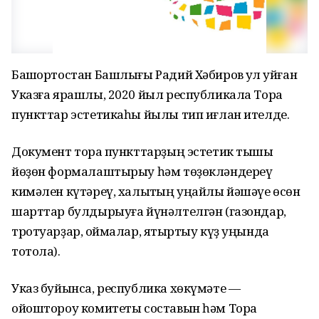
Башҡортостан Башлығы Радий Хәбиров ҡул ҡуйған
Указға ярашлы, 2020 йыл республикала Тораҡ
пункттар эстетикаһы йылы тип иғлан ителде.
Документ тораҡ пункттарҙың эстетик тышҡы
йөҙөн формалаштырыу һәм төҙөкләндереү
кимәлен күтәреү, халыҡтың уңайлы йәшәүе өсөн
шарттар булдырыуға йүнәлтелгән (газондар,
тротуарҙар, ҡоймалар, яҡтыртыу күҙ уңында
тотола).
Указ буйынса, республика хөкүмәте —
ойоштороу комитеты составын һәм Тораҡ