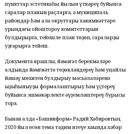
пункттар эстетикаһы йылын үткәреү буйынса
саралар планын раҫларға, ә муниципаль
райондар һәм ҡала округтары хакимиәттәре
урындағы ойоштороу комитеттарын
булдырырға, тейешле план төҙөп, сараларҙы
уҙғарырға тейеш.
Документҡа ярашлы, йәмәғәт берекмәләре
алдында йәмғиәттә төҙөкләндереү һәм уңайлы
йәшәү мөхитен булдырыу мәсьәләләренә
ҡыҙыҡһыныуҙы формалаштырыу һәм үҫтереү
буйынса эшмәкәрлекте әүҙемләштереү бурысы
тора.
Бынан алда «Башинформ» Радий Хәбировтың
2020 йыл өсөн тема тәҡдим итеүе хаҡында хәбәр