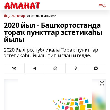
Яңылыҡтар
23 ОКТЯБРЯ 2019, 09:31
2020 йыл - Башҡортостанда
тораҡ пункттар эстетикаһы
йылы
2020 йыл республикала Тораҡ пункттар
эстетикаһы йылы тип иғлан ителде.