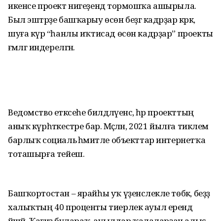
икенсе проект нигеҙендә тормошҡа ашырыла.
Был эштәрҙе башҡарыу өсөн беҙгә кадрҙар кәрәк,
шуға күрә “һанлы иҡтисад өсөн кадрҙар” проекты
ғәмәлгә индерелгән.
Ведомство етәксеһе билдәләүенсә, һәр проекттың
аныҡ күрһәткестәре бар. Мәҫәлән, 2021 йылға тиклем
барлыҡ социаль әһәмиәтле объекттар интернетҡа
тоташырға тейеш.
Башҡортостан – ярайһы уҡ үҙенсәлекле төбәк, беҙҙә
халыҡтың 40 проценты тиерлек ауыл ерендә
йәшәй. Ҡағиҙә булараҡ, ауылдар ҡалаларҙан алыҫ