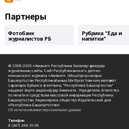
Партнеры
Фотобанк
Рубрика "Еда и
журналистов РБ
напитки"
© 2008-2026 «Аманат» Республика балалар-үҫмерҙәр
журналының сайты. Сайт Республиканского детско-
юношеского журнала «Аманат». Ойоштороусылары:
Башҡортостан Республикаһының Матбуғат һәм киң мәғлүмәт
саралары буйынса агентлығы; "Республика Башкортостан"
нәшриәт йорто акционерҙар йәмғиәте.. Учредители: Агентство
по печати и средствам массовой информации Республики
Башкортостан; Акционерное общество Издательский дом
«Республика Башкортостан».
Об использовании персональных данных
Телефон
8 (347) 246-31-05