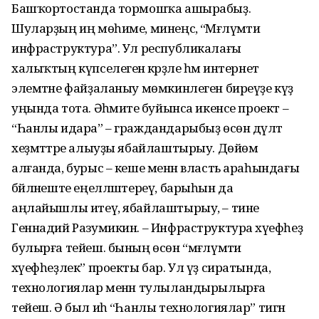
Башҡортостанда тормошҡа ашырабыҙ.
Шуларҙың иң мөһиме, минеңсә, “Мәғлүмәти
инфраструктура”. Ул республикалағы
халыҡтың күпселегенә кәрәҙле һәм интернет
элемтәне файҙаланыу мөмкинлеген биреүҙе күҙ
уңында тота. Әһәмиәте буйынса икенсе проект –
“Һанлы идара” – граждандарыбыҙ өсөн дәүләт
хеҙмәттәре алыуҙы ябайлаштырыу. Дөйөм
алғанда, бурыс – кеше менән власть араһындағы
бәйләнеште еңелләштереү, барыһын да
аңлайышлы итеү, ябайлаштырыу, – тине
Геннадий Разумикин. – Инфраструктура хәүефһеҙ
булырға тейеш. бының өсөн “мәғлүмәти
хәүефһеҙлек” проекты бар. Ул үҙ сиратында,
технологиялар менән тулыландырылырға
тейеш. Ә был иһә “Һанлы технологиялар” тигән