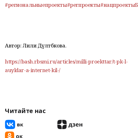
#региональныепроекты
#регпроекты
#нацпроекты
Автор: Лилиә Дәүләтбәкова.
https://bash.rbsmi.ru/articles/milli-proekttar/t-pk-l-
auyldar-a-internet-kil-/
Читайте нас