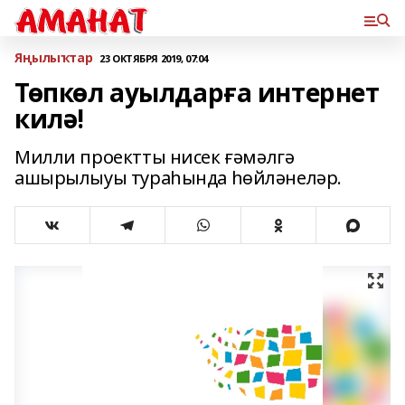
Яңылыҡтар
23 ОКТЯБРЯ 2019, 07:04
Төпкөл ауылдарға интернет
килә!
Милли проектты нисек ғәмәлгә
ашырылыуы тураһында һөйләнеләр.