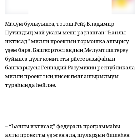
Мәғлүм булыуынса, тотош Рәсәйҙә Владимир
Путиндың май указы менән раҫланған “Һанлы
иҡтисад” милли проектын тормошҡа ашырыу
әүҙем бара. Башҡортостандың Мәғлүмәтләштереү
буйынса дәүләт комитеты рәйесе вазифаһын
башҡарыусы Геннадий Разумикин республикала
милли проекттың нисек ғәмәлгә ашырылыуы
тураһында һөйләне.
– “Һанлы иҡтисад” федераль программаһы
алты проектты үҙ эсенә ала, шуларҙың бишеһен