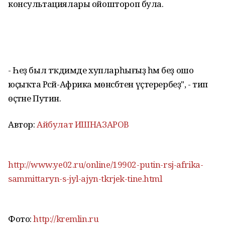
консультациялары ойоштороп була.
- Һеҙ был тәҡдимде хупларһығыҙ һәм беҙ ошо
юҫыҡта Рәсәй-Африка мөнәсәбәтен үҫтерербеҙ", - тип
өҫтәне Путин.
Автор:
Айбулат ИШНАЗАРОВ
http://www.ye02.ru/online/19902-putin-rsj-afrika-
sammittaryn-s-jyl-ajyn-tkrjek-tine.html
Фото:
http://kremlin.ru