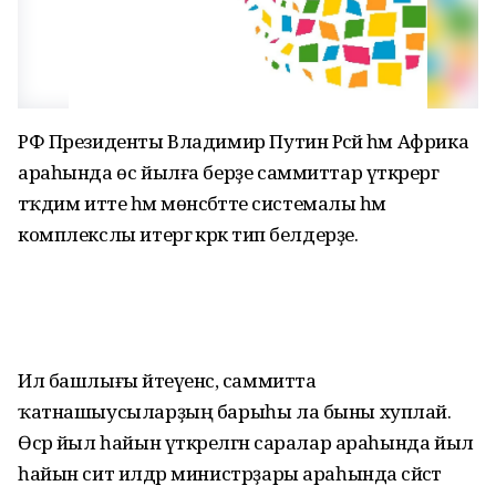
РФ Президенты Владимир Путин Рәсәй һәм Африка
араһында өс йылға берҙе саммиттар үткәрергә
тәҡдим итте һәм мөнәсәбәтте системалы һәм
комплекслы итергә кәрәк тип белдерҙе.
Ил башлығы әйтеүенсә, саммитта
ҡатнашыусыларҙың барыһы ла быны хуплай.
Өсәр йыл һайын үткәрелгән саралар араһында йыл
һайын сит илдәр министрҙары араһында сәйәсәт