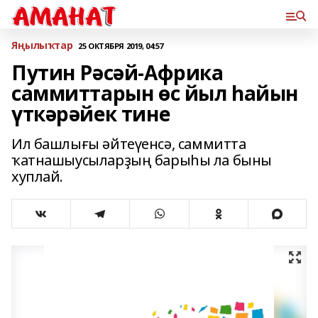
Яңылыҡтар
25 ОКТЯБРЯ 2019, 04:57
Путин Рәсәй-Африка
саммиттарын өс йыл һайын
үткәрәйек тине
Ил башлығы әйтеүенсә, саммитта
ҡатнашыусыларҙың барыһы ла быны
хуплай.