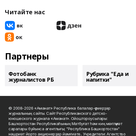
Читайте нас
Партнеры
Фотобанк
Рубрика "Еда и
журналистов РБ
напитки"
© 2008-2026 «Аманат» Республика балалар-үҫмерҙәр
журналының сайты. Сайт Республиканского детско-
юношеского журнала «Аманат». Ойоштороусылары:
Башҡортостан Республикаһының Матбуғат һәм киң мәғлүмәт
саралары буйынса агентлығы; "Республика Башкортостан"
нәшриәт йорто акционерҙар йәмғиәте.. Учредители: Агентство