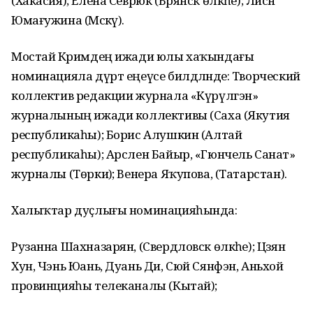
(Хакасия); Елена Севрюк (Брянск өлкәһе); Ләйсән
Юмағужина (Мәскәү).
Мостай Кәримдең ижади юлы хаҡындағы
номинацияла дүрт еңеүсе билдәләнде: Творческий
коллектив редакции журнала «Күрүлгэн»
журналының ижади коллективы (Саха (Якутия
республикаһы); Борис Алушкин (Алтай
республикаһы); Арслен Байыр, «Гюнчель Санат»
журналы (Төркиә); Венера Яҡупова, (Татарстан).
Халыҡтар дуҫлығы номинацияһында:
Рузанна Шахназарян, (Свердловск өлкәһе); Цзян
Хун, Чэнь Юань, Дуань Ди, Сюй Сянфэн, Аньхой
провинцияһы телеканалы (Кытай);