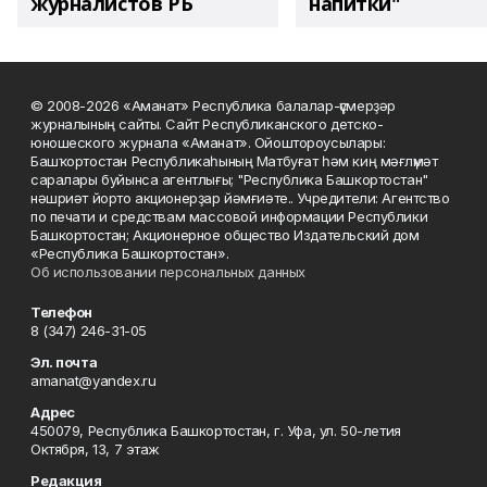
журналистов РБ
напитки"
© 2008-2026 «Аманат» Республика балалар-үҫмерҙәр
журналының сайты. Сайт Республиканского детско-
юношеского журнала «Аманат». Ойоштороусылары:
Башҡортостан Республикаһының Матбуғат һәм киң мәғлүмәт
саралары буйынса агентлығы; "Республика Башкортостан"
нәшриәт йорто акционерҙар йәмғиәте.. Учредители: Агентство
по печати и средствам массовой информации Республики
Башкортостан; Акционерное общество Издательский дом
«Республика Башкортостан».
Об использовании персональных данных
Телефон
8 (347) 246-31-05
Эл. почта
amanat@yandex.ru
Адрес
450079, Республика Башкортостан, г. Уфа, ул. 50-летия
Октября, 13, 7 этаж
Редакция