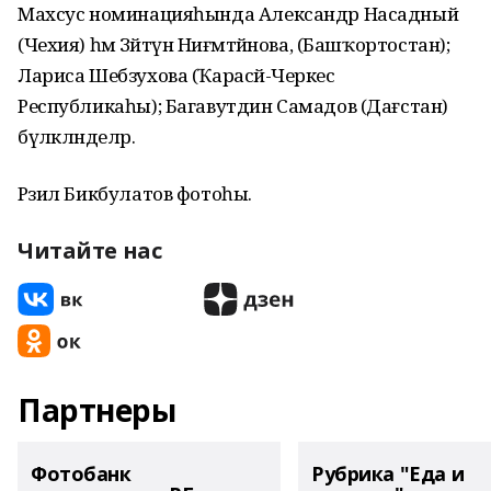
Махсус номинацияһында Александр Насадный
(Чехия) һәм Зәйтүнә Ниғмәтйәнова, (Башҡортостан);
Лариса Шебзухова (Ҡарасәй-Черкес
Республикаһы); Багавутдин Самадов (Дағстан)
бүләкләнделәр.
Рәзил Бикбулатов фотоһы.
Читайте нас
Партнеры
Фотобанк
Рубрика "Еда и