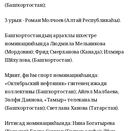
(Башҡортостан);
3 урын - Роман Молчоев (Алтай Республикаһы).
Башҡортостандың арҙаҡлы шәхестәре
номинацияһында Людмила Мельникова
(Мордовия); Фәридә Сәмерханова (Канада); Илмира
Шәйхулова, (Башҡортостан).
Мәҙәниәт, фән һәм спорт номинацияһында:
«Октябрьский нефтяник» гәзитенең ижади
коллективы (Башҡортостан); Айгөл Малбаева,
Зөлфиә Даянова, «Тамыр» телеканалы
(Башҡортостан); Светлана Ханова (Татарстан).
Иғтисад номинацияһында: Нина Богатырева