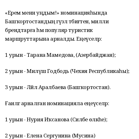
«Ерем менән уңдым!» номинацияһында
Башҡортостандың гүзәл тәбиғәтенә, милли
брендтарға һәм популяр туристик
маршруттарына арналды. Еңеүселәр:
1 урын - Тарана Мамедова, (Азербайджан);
2 урын - Миләүшә Годбодь (Чехия Республикаһы);
3 урын - Ләйлә Аралбаева (Башҡортостан).
Ғаиләгә арналған номинацияла еңеүселәр:
1 урын - Нурия Иҡсанова (Силәбе өлкәһе);
2 урын - Елена Сергунина (Мусина)