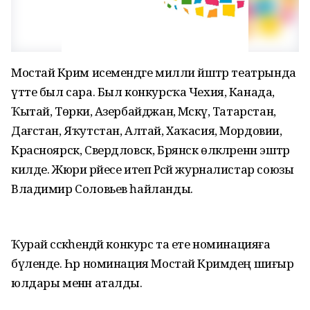
Мостай Кәрим исемендәге милли йәштәр театрында
үтте был сара. Был конкурсҡа Чехия, Канада,
Ҡытай, Төркиә, Азербайджан, Мәскәү, Татарстан,
Дағстан, Яҡутстан, Алтай, Хаҡасия, Мордовии,
Красноярск, Свердловск, Брянск өлкәләренән эштәр
килде. Жюри рәйесе итеп Рәсәй журналистар союзы
Владимир Соловьев һайланды.
Ҡурай сәскәһендәй конкурс та ете номинацияға
бүленде. Һәр номинация Мостай Кәримдең шиғыр
юлдары менән аталды.