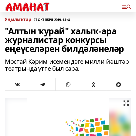
Яңылыҡтар
27 ОКТЯБРЯ 2019, 14:48
"Алтын ҡурай" халыҡ-ара
журналистар конкурсы
еңеүселәрен билдәләнеләр
Мостай Кәрим исемендәге милли йәштәр
театрында үтте был сара.