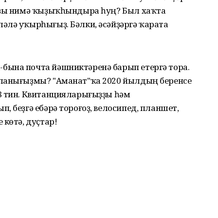
рҙы нимә ҡыҙыҡһындыра һуң? Был хаҡта
әлә уҡырһығыҙ. Бәлки, әсәйҙәргә ҡарата
бына почта йәшниктәренә барып етергә тора.
шланығыҙмы? "Аманат"ҡа 2020 йылдың беренсе
8 тин. Квитанцияларығыҙҙы һәм
, беҙгә ебәрә тороғоҙ, велосипед, планшет,
 көтә, дуҫтар!