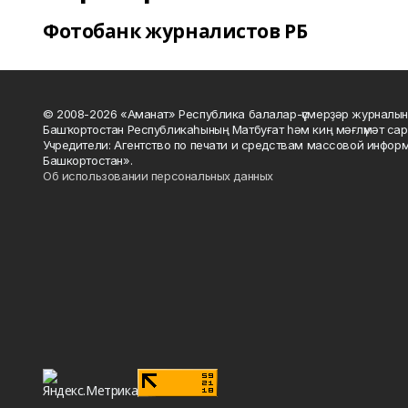
Фотобанк журналистов РБ
© 2008-2026 «Аманат» Республика балалар-үҫмерҙәр журналын
Башҡортостан Республикаһының Матбуғат һәм киң мәғлүмәт сар
Учредители: Агентство по печати и средствам массовой инфор
Башкортостан».
Об использовании персональных данных