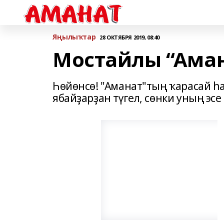
Яңылыҡтар
28 ОКТЯБРЯ 2019, 08:40
Мостайлы “Ама
Һөйөнсө! "Аманат"тың ҡарасай һа
ябайҙарҙан түгел, сөнки уның эсе 