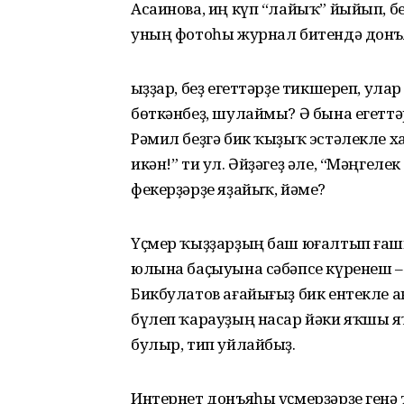
Асаинова, иң күп “лайыҡ” йыйып, 
уның фотоһы журнал битендә донъя
Ҡыҙҙар, беҙ егеттәрҙе тикшереп, ул
бөткәнбеҙ, шулаймы? Ә бына егеттә
Рәмил беҙгә бик ҡыҙыҡ эстәлекле ха
икән!” ти ул. Әйҙәгеҙ әле, “Мәңгеле
фекерҙәрҙе яҙайыҡ, йәме?
Үҫмер ҡыҙҙарҙың баш юғалтып ғаши
юлына баҫыуына сәбәпсе күренеш 
Бикбулатов ағайығыҙ бик ентекле а
бүлеп ҡарауҙың насар йәки яҡшы 
булыр, тип уйлайбыҙ.
Интернет донъяһы үҫмерҙәрҙе генә т