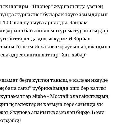
лыҡ шағиры, “Пионер” журналында үҙенең
 шунда журналист булараҡ тәүге аҙымдарын
 100 йыл тулыуға арналды. Байрам
тайҙарына бағышлап матур-матур шиғырҙар
ге биттәрендә донъя күрҙе. Ә Бөрйән
усыһы Гөлсөм Исхаҡова яҙыусының ижадына
ҙенә адресланған хаттар “Хат-хәбәр”
 ҡушамат беҙгә күптән таныш, ә ҡалған икәүһе
ең бала сағы” рубрикаһында ошо бер ҡатлы
 ҡушаматтар эйәһе – Мостай олатайығыҙҙың
ип иҫтәлектәрен ҡағыҙға тере сағында уҡ
жәт Яҡупова апайығыҙ әҙерләп бирҙе. Һеҙгә
керҙәбеҙ!