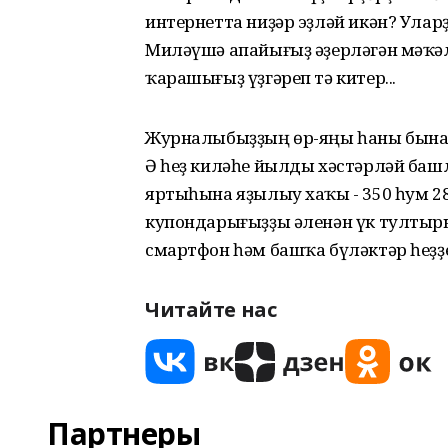
интернетта ниҙәр эҙләй икән? Ула
Миләүшә апайығыҙ әҙерләгән мәҡәл
ҡарашығыҙ үҙгәреп тә китер...
Журналыбыҙҙың өр-яңы һаны бына-
Ә һеҙ киләһе йылды хәстәрләй ба
яртыһына яҙылыу хаҡы - 350 һум 2
купондарығыҙҙы әленән үк тултырып
смартфон һәм башҡа бүләктәр һеҙҙе
Читайте нас
Партнеры