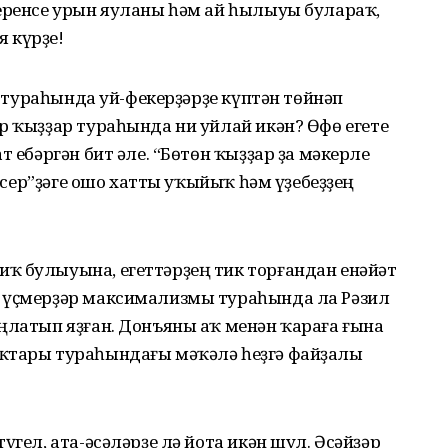
беренсе урын яуланы һәм ай һылыуы булараҡ,
 күрҙе!
ар тураһында уй-фекерҙәрҙе күптән төйнәп
р ҡыҙҙар тураһында ни уйлай икән? Өфө егете
т ебәргән бит әле. “Бөтөн ҡыҙҙар ҙа мәкерле
к сер”ҙәге ошо хатты уҡыйыҡ һәм үҙебеҙҙең
ҡ булыуына, егеттәрҙең тик торғандан енәйәт
– үҫмерҙәр максимализмы тураһында ла Рәзил
ңлатып яҙған. Донъяны аҡ менән ҡараға ғына
яҡтары тураһындағы мәҡәлә һеҙгә файҙалы
үгел, ата-әсәләрҙе лә йота икән шул. Әсәйҙәр