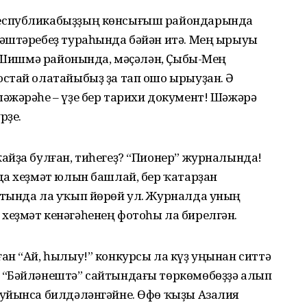
еспубликабыҙҙың көнсығыш райондарында
әштәребеҙ тураһында бәйән итә. Мең ырыуы
. Шишмә районында, мәҫәлән, Ҫыбы-Мең
стай олатайыбыҙ ҙа тап ошо ырыуҙан. Ә
әжәрәһе – үҙе бер тарихи документ! Шәжәрә
рҙе.
айҙа булған, тиһегеҙ? “Пионер” журналында!
да хеҙмәт юлын башлай, бер ҡатарҙан
утында ла уҡып йөрөй ул. Журналда уның
еҙмәт кенәгәһенең фотоһы ла бирелгән.
ан “Ай, һылыу!” конкурсы ла күҙ уңынан ситтә
 “Бәйләнештә” сайтындағы төркөмөбөҙҙә алып
уйынса билдәләнгәйне. Өфө ҡыҙы Азалия