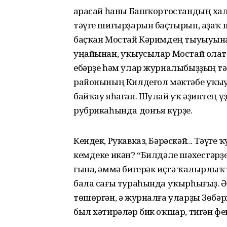
Ҡарасай һаны Башҡортостандың ха
тәүге шиғырҙарын баҫтырып, аҙаҡ
баҫҡан Мостай Кәримдең тыуыуына
уңайынан, уҡыусылар Мостай ола
ебәрҙе һәм улар журналыбыҙҙың тәү
районының Килдеғол мәктәбе уҡы
байҡау яһаған. Шулай уҡ әҙиптең ү
рубрикаһында донъя күрҙе.
Кендек, Рукавказ, Бәрәскәй... Тәүге
кемдеке икән? “Билдәле шәхестәрҙ
ғына, әммә бигерәк иҫтә ҡалырлыҡ
бала сағы тураһында уҡырһығыҙ. Әҙ
төшөргән, ә журналға уларҙы Зөбәр
был хәтирәләр бик оҡшар, тигән фе