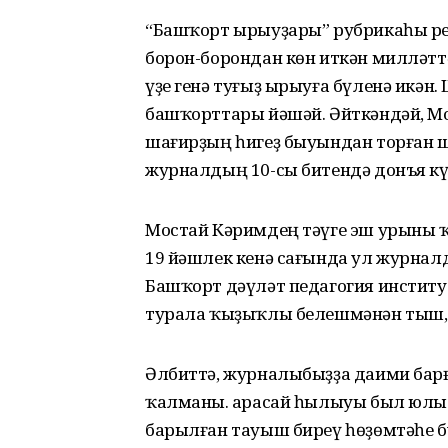
“Башҡорт ырыуҙары” рубрикаһы р
борон-борондан көн иткән милләтт
үҙе генә туғыҙ ырыуға бүленә икән
башҡорттары йәшәй. Әйткәндәй, Мо
шағирҙың һигеҙ быуындан торған ш
журналдың 10-сы битендә донъя кү
Мостай Кәримдең тәүге эш урыны ҡ
19 йәшлек кенә сағында ул журнал
Башҡорт дәүләт педагогия инстит
турала ҡыҙыҡлы белешмәнән тыш, х
Әлбиттә, журналыбыҙҙа даими барғ
ҡалманы. Ҡарасай һылыуы был юлы
барылған тауыш биреү һөҙөмтәһе б