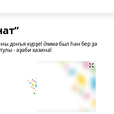
нат”
ны донъя күрҙе! Әммә был һан бер ҙә
тулы - әҙәби хазина!