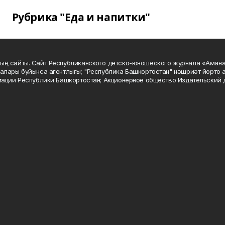
Рубрика "Еда и напитки"
ың сайты. Сайт Республиканского детско-юношеского журнала «Аман
алары буйынса агентлығы; "Республика Башкортостан" нәшриәт йорто а
мации Республики Башкортостан; Акционерное общество Издательский