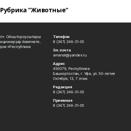
Рубрика "Животные"
ат». Ойоштороусылары:
Телефон
кционерҙар йәмғиәте..
8 (347) 246-31-05
 дом «Республика
Эл. почта
amanat@yandex.ru
Адрес
450079, Республика
Башкортостан, г. Уфа, ул. 50-летия
Октября, 13, 7 этаж
Редакция
8 (347) 246-31-05
Приемная
8 (347) 246-31-05