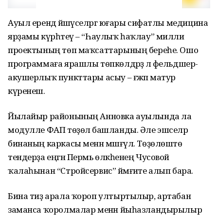
Ауыл ерендә йәшәүселәргә юғары сифатлы медицина
ярҙамы күрһәтеү – “Һаулыҡ һаҡлау” милли
проектының төп маҡсаттарының береһе. Ошо
программаға ярашлы төпкөлдәрҙә лә фельдшер-
акушерлыҡ пункттары асыу – ғәжәп матур
күренеш.
Йылайыр районының Анновка ауылында ла
модулле ФАП төҙөлә башланды. Әле эшселәр
бинаның каркасы менән мәшғүл. Төҙөлөштө
тендерҙа еңгән Пермь өлкәһенең Чусовой
ҡалаһынан “Стройсервис” йәмғиәте алып бара.
Бина тиҙ арала ҡороп ултыртылыр, артабан
заманса ҡоролмалар менән йыһазландырылыр