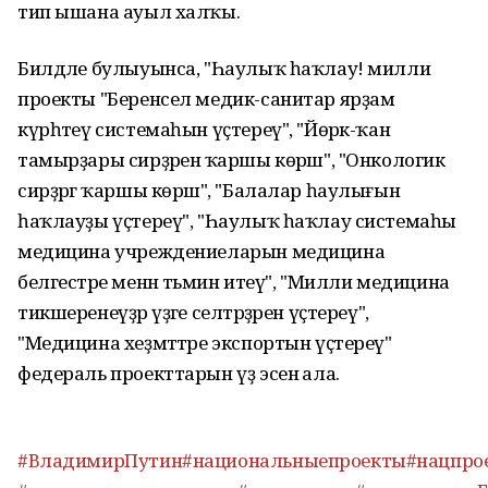
тип ышана ауыл халҡы.
Билдәле булыуынса, "Һаулыҡ һаҡлау! милли
проекты "Беренсел медик-санитар ярҙам
күрһәтеү системаһын үҫтереү", "Йөрәк-ҡан
тамырҙары сирҙәренә ҡаршы көрәш", "Онкологик
сирҙәргә ҡаршы көрәш", "Балалар һаулығын
һаҡлауҙы үҫтереү", "Һаулыҡ һаҡлау системаһы
медицина учреждениеларын медицина
белгестәре менән тәьмин итеү", "Милли медицина
тикшеренеүҙәр үҙәге селтәрҙәрен үҫтереү",
"Медицина хеҙмәттәре экспортын үҫтереү"
федераль проекттарын үҙ эсенә ала.
#ВладимирПутин
#национальныепроекты
#нацпро