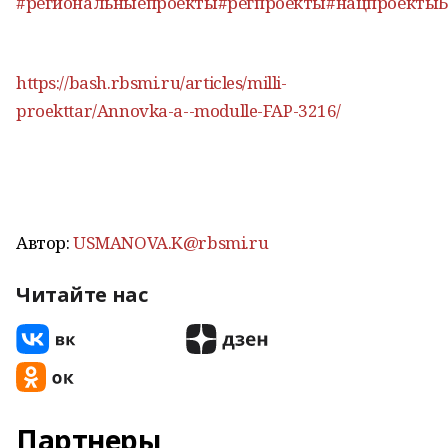
#региональныепроекты
#регпроекты
#нацпроекты
https://bash.rbsmi.ru/articles/milli-
proekttar/Annovka-a--modulle-FAP-3216/
Автор:
USMANOVA.K@rbsmi.ru
Читайте нас
Партнеры