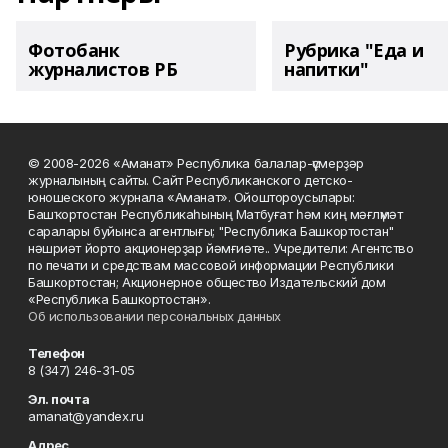
Фотобанк
Рубрика "Еда и
журналистов РБ
напитки"
© 2008-2026 «Аманат» Республика балалар-үҫмерҙәр
журналының сайты. Сайт Республиканского детско-
юношеского журнала «Аманат». Ойоштороусылары:
Башҡортостан Республикаһының Матбуғат һәм киң мәғлүмәт
саралары буйынса агентлығы; "Республика Башкортостан"
нәшриәт йорто акционерҙар йәмғиәте.. Учредители: Агентство
по печати и средствам массовой информации Республики
Башкортостан; Акционерное общество Издательский дом
«Республика Башкортостан».
Об использовании персональных данных
Телефон
8 (347) 246-31-05
Эл. почта
amanat@yandex.ru
Адрес