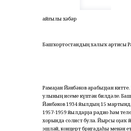
Ҡайғылы хәбәр
Башҡортостандың халыҡ артисы Ра
Рамаҙан Йәнбәков арабыҙҙан китте.
улының исеме күптән билдәле. Ба
Йәнбәков 1934 йылдың 15 мартынд
1957-1959 йылдарҙа радио һәм те
хорында солист була. Йырсы оҙаҡ
эшләй, концерт бригадаһы менән ет