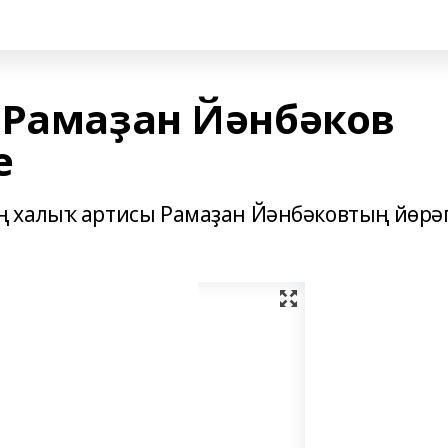
 Рамаҙан Йәнбәков
е
 халыҡ артисы Рамаҙан Йәнбәковтың йөрә