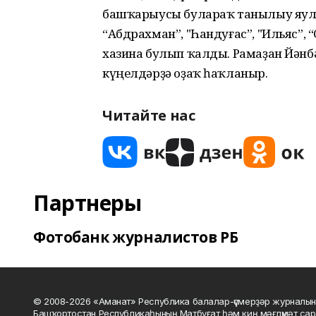
башҡарыусы булараҡ танылыу яула
“Абдрахман”, "Һандуғас”, "Ильяс”,
хазина булып ҡалды. Рамаҙан Йәнб
күңелдәрҙә оҙаҡ һаҡланыр.
Читайте нас
Партнеры
Фотобанк журналистов РБ
© 2008-2026 «Аманат» Республика балалар-үҫмерҙәр журналын
Башҡортостан Республикаһының Матбуғат һәм киң мәғлүмәт сар