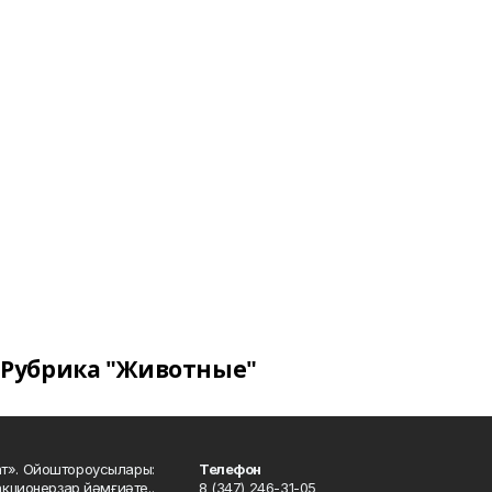
Рубрика "Животные"
ат». Ойоштороусылары:
Телефон
кционерҙар йәмғиәте..
8 (347) 246-31-05