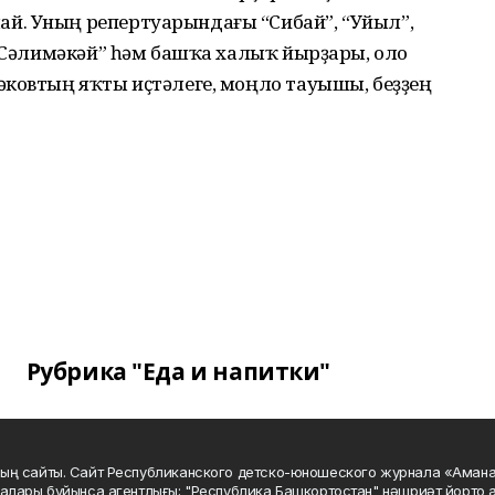
й. Уның репертуарындағы “Сибай”, “Уйыл”,
 “Сәлимәкәй” һәм башҡа халыҡ йырҙары, оло
әковтың яҡты иҫтәлеге, моңло тауышы, беҙҙең
Рубрика "Еда и напитки"
ың сайты. Сайт Республиканского детско-юношеского журнала «Аман
алары буйынса агентлығы; "Республика Башкортостан" нәшриәт йорто а