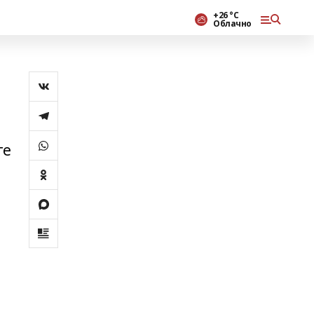
+26 °С
Облачно
ге