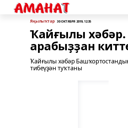
Яңылыҡтар
30 ОКТЯБРЯ 2019, 12:35
Ҡайғылы хәбәр.
арабыҙҙан китт
Ҡайғылы хәбәр Башҡортостандың
тибеүҙән туҡтаны