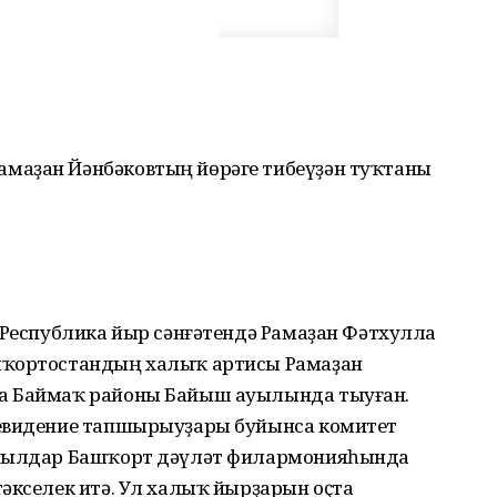
маҙан Йәнбәковтың йөрәге тибеүҙән туҡтаны
 Республика йыр сәнғәтендә Рамаҙан Фәтхулла
шҡортостандың халыҡ артисы Рамаҙан
а Баймаҡ районы Байыш ауылында тыуған.
левидение тапшырыуҙары буйынса комитет
 йылдар Башҡорт дәүләт филармонияһында
әкселек итә. Ул халыҡ йырҙарын оҫта