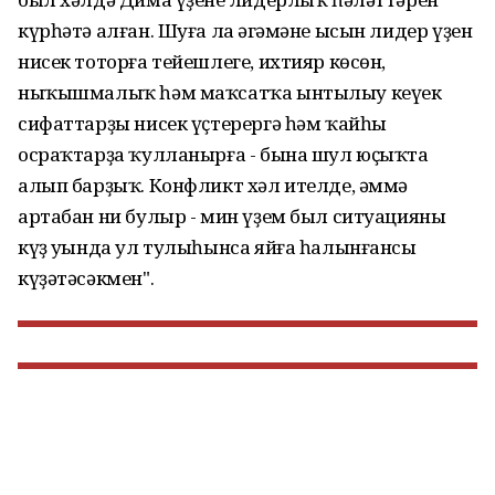
күрһәтә алған. Шуға ла әңгәмәне ысын лидер үҙен
нисек тоторға тейешлеге, ихтияр көсөн,
ныҡышмалыҡ һәм маҡсатҡа ынтылыу кеүек
сифаттарҙы нисек үҫтерергә һәм ҡайһы
осраҡтарҙа ҡулланырға - бына шул юҫыҡта
алып барҙыҡ. Конфликт хәл ителде, әммә
артабан ни булыр - мин үҙем был ситуацияны
күҙ уңында ул тулыһынса яйға һалынғансы
күҙәтәсәкмен".