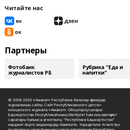
Читайте нас
Партнеры
Фотобанк
Рубрика "Еда и
журналистов РБ
напитки"
© 2008-2026 «Аманат» Республика балалар-үҫмерҙәр
журналының сайты. Сайт Республиканского детско-
юношеского журнала «Аманат». Ойоштороусылары:
Башҡортостан Республикаһының Матбуғат һәм киң мәғлүмәт
саралары буйынса агентлығы; "Республика Башкортостан"
нәшриәт йорто акционерҙар йәмғиәте.. Учредители: Агентство
по печати и средствам массовой информации Республики