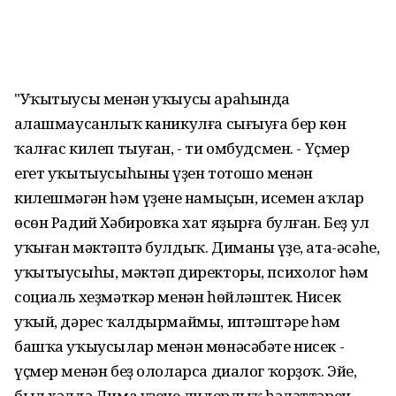
"Уҡытыусы менән уҡыусы араһында
аңлашмаусанлыҡ каникулға сығыуға бер көн
ҡалғас килеп тыуған, - ти омбудсмен. - Үҫмер
егет уҡытыусыһының үҙен тотошо менән
килешмәгән һәм үҙенең намыҫын, исемен аҡлар
өсөн Радий Хәбировҡа хат яҙырға булған. Беҙ ул
уҡыған мәктәптә булдыҡ. Диманың үҙе, ата-әсәһе,
уҡытыусыһы, мәктәп директоры, психолог һәм
социаль хеҙмәткәр менән һөйләштек. Нисек
уҡый, дәрес ҡалдырмаймы, иптәштәре һәм
башҡа уҡыусылар менән мөнәсәбәте нисек -
үҫмер менән беҙ ололарса диалог ҡорҙоҡ. Эйе,
был хәлдә Дима үҙенең лидерлыҡ һәләттәрен