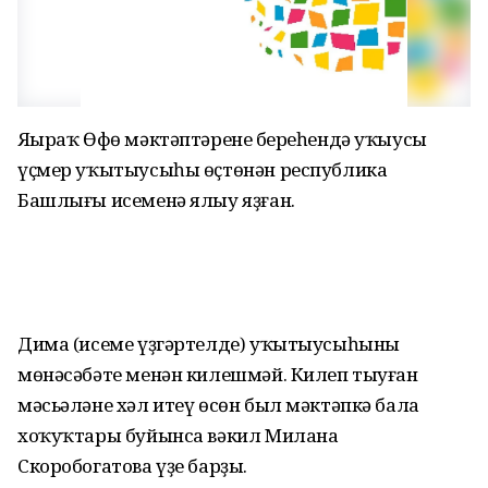
Яңыраҡ Өфө мәктәптәренең береһендә уҡыусы
үҫмер уҡытыусыһы өҫтөнән республика
Башлығы исеменә ялыу яҙған.
Дима (исеме үҙгәртелде) уҡытыусыһының
мөнәсәбәте менән килешмәй. Килеп тыуған
мәсьәләне хәл итеү өсөн был мәктәпкә бала
хоҡуҡтары буйынса вәкил Милана
Скоробогатова үҙе барҙы.