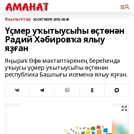
Яңылыҡтар
30 ОКТЯБРЯ 2019, 08:48
Үҫмер уҡытыусыһы өҫтөнән
Радий Хәбировҡа ялыу
яҙған
Яңыраҡ Өфө мәктәптәренең береһендә
уҡыусы үҫмер уҡытыусыһы өҫтөнән
республика Башлығы исеменә ялыу яҙған.