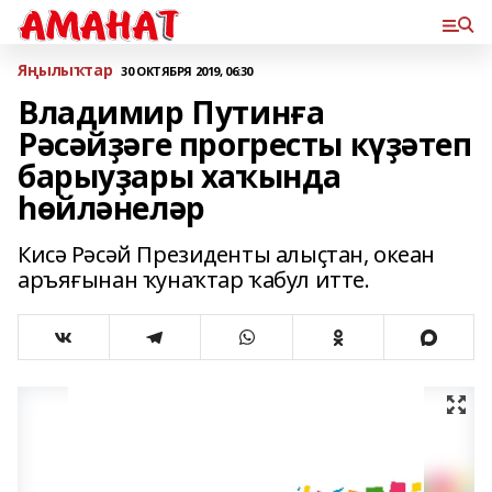
Яңылыҡтар
30 ОКТЯБРЯ 2019, 06:30
Владимир Путинға
Рәсәйҙәге прогресты күҙәтеп
барыуҙары хаҡында
һөйләнеләр
Кисә Рәсәй Президенты алыҫтан, океан
аръяғынан ҡунаҡтар ҡабул итте.