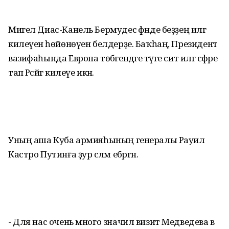
Мигел Диас-Канель Бермудес әфәнде беҙҙең илгә
килеүенә һөйөнөүен белдерҙе. Баҡһаң, Президент
вазифаһында Европа төбәгендәге тәүге сит илгә сәфәре
тап Рәсәйгә килеүе икән.
Уның аша Куба армияһының генералы Рауил
Кастро Путинға ҙур сәләм ебәргән.
- Для нас очень много значил визит Медведева в