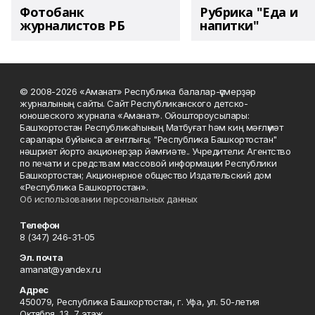
Фотобанк
Рубрика "Еда и
журналистов РБ
напитки"
© 2008-2026 «Аманат» Республика балалар-үҫмерҙәр
журналының сайты. Сайт Республиканского детско-
юношеского журнала «Аманат». Ойоштороусылары:
Башҡортостан Республикаһының Матбуғат һәм киң мәғлүмәт
саралары буйынса агентлығы; "Республика Башкортостан"
нәшриәт йорто акционерҙар йәмғиәте.. Учредители: Агентство
по печати и средствам массовой информации Республики
Башкортостан; Акционерное общество Издательский дом
«Республика Башкортостан».
Об использовании персональных данных
Телефон
8 (347) 246-31-05
Эл. почта
amanat@yandex.ru
Адрес
450079, Республика Башкортостан, г. Уфа, ул. 50-летия
Октября, 13, 7 этаж