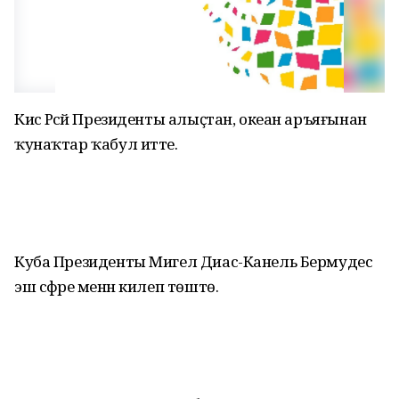
Кисә Рәсәй Президенты алыҫтан, океан аръяғынан
ҡунаҡтар ҡабул итте.
Куба Президенты Мигел Диас-Канель Бермудес
эш сәфәре менән килеп төштө.