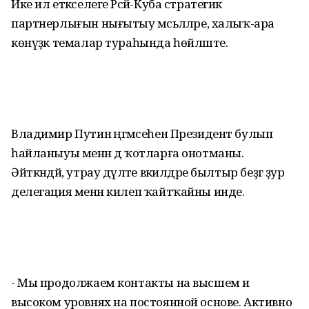
Ике ил етәкселеге Рәсәй-Куба стратегик
партнерлығын нығытыу мәсьәләләре, халыҡ-ара
көнүҙәк темалар тураһында һөйләште.
Владимир Путин әңгәмәсеһен Президент булып
һайланыуы менән дә ҡотларға онотманы.
Әйткәндәй, утрау дәүләте вәкилдәре былтыр беҙгә ҙур
делегация менән килеп ҡайтҡайны инде.
- Мы продолжаем контакты на высшем и
высоком уровнях на постоянной основе. Активно