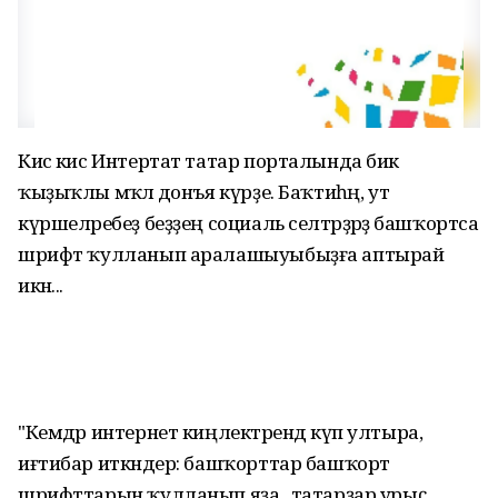
Кисә кис Интертат татар порталында бик
ҡыҙыҡлы мәҡәлә донъя күрҙе. Баҡтиһәң, ут
күршеләребеҙ беҙҙең социаль селтәрҙәрҙә башҡортса
шрифт ҡулланып аралашыуыбыҙға аптырай
икән...
"Кемдәр интернет киңлектәрендә күп ултыра,
иғтибар иткәндер: башҡорттар башҡорт
шрифттарын ҡулланып яҙа, ә татарҙар урыҫ