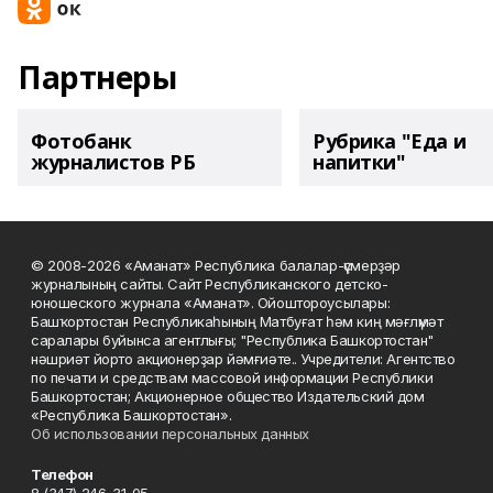
Партнеры
Фотобанк
Рубрика "Еда и
журналистов РБ
напитки"
© 2008-2026 «Аманат» Республика балалар-үҫмерҙәр
журналының сайты. Сайт Республиканского детско-
юношеского журнала «Аманат». Ойоштороусылары:
Башҡортостан Республикаһының Матбуғат һәм киң мәғлүмәт
саралары буйынса агентлығы; "Республика Башкортостан"
нәшриәт йорто акционерҙар йәмғиәте.. Учредители: Агентство
по печати и средствам массовой информации Республики
Башкортостан; Акционерное общество Издательский дом
«Республика Башкортостан».
Об использовании персональных данных
Телефон