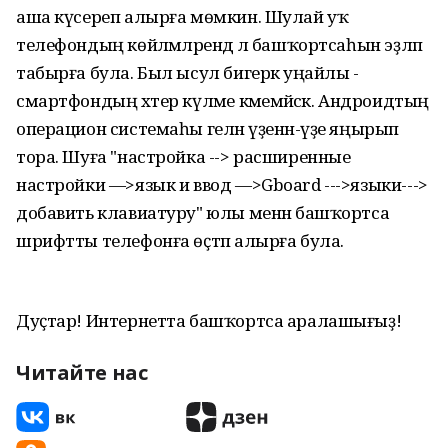
аша күсереп алырға мөмкин. Шулай уҡ
телефондың көйләмәләрендә лә башҡортсаһын эҙләп
табырға була. Был ысул бигерәк уңайлы -
смартфондың хәтер күләме кәмемәйәсәк. Андроидтың
операцион системаһы гелән үҙенән-үҙе яңырып
тора. Шуға "настройка --> расширенные
настройки —>язык и ввод —>Gboard --->языки--->
добавить клавиатуру" юлы менән башҡортса
шрифтты телефонға өҫтәп алырға була.
Дуҫтар! Интернетта башҡортса аралашығыҙ!
Читайте нас