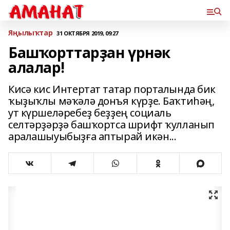
Яңылыҡтар
31 ОКТЯБРЯ 2019, 09:27
Башҡорттарҙан үрнәк
алалар!
Кисә кис Интертат татар порталында бик
ҡыҙыҡлы мәҡәлә донъя күрҙе. Баҡтиһәң,
ут күршеләребеҙ беҙҙең социаль
селтәрҙәрҙә башҡортса шрифт ҡулланып
аралашыуыбыҙға аптырай икән...