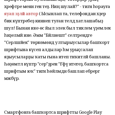
хәрефтәре менән генә теҙә. Ниңә шулай?" - тигән һорауға
яуап эҙләй автор
( Ысынлап та, телефондан хәҙер
бик күптәребеҙ кинәнеп туған телдә хатлашабыҙ
шул! Бынан ике-өс йыл элек был тиклем әүҙемлек
һиҙелмәй ине. Әммә "Бәйләнештә" селтәрендәге
"Серләшәйек" төркөмөндә ултырыусылар башҡорт
шрифтына күсеп алдылар һәм урыҫсалап
яҙыусыларҙы ҡаты ғына итеп тәнҡитләй башланы.
Һөҙөмтәлә күптәр "сер"ҙәрен "Ғәфү итегеҙ, башҡортса
шрифтым юҡ" тигән һөйләмдән башлап ебәрергә
мәжбүр.
Смартфонға башҡортса шрифтты Google Play