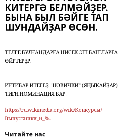
КИТЕРГӘ БЕЛМӘЙҘЕР.
БЫНА БЫЛ БӘЙГЕ ТАП
ШУНДАЙҘАР ӨСӨН.
ТЕЛӘГЕ БУЛҒАНДАРҒА НИСЕК ЭШ БАШЛАРҒА
ӨЙРӘТЕРҘӘР.
ИҒТИБАР ИТЕГЕҘ: "НОВИЧКИ" (ЯҢЫҠАЙҘАР)
ТИГӘН НОМИНАЦИЯ БАР.
https://ru.wikimedia.org/wiki/Конкурсы/
Выпускники_и_%..
Читайте нас