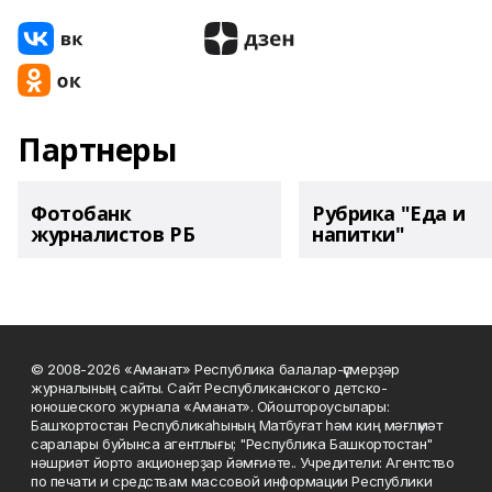
Партнеры
Фотобанк
Рубрика "Еда и
журналистов РБ
напитки"
© 2008-2026 «Аманат» Республика балалар-үҫмерҙәр
журналының сайты. Сайт Республиканского детско-
юношеского журнала «Аманат». Ойоштороусылары:
Башҡортостан Республикаһының Матбуғат һәм киң мәғлүмәт
саралары буйынса агентлығы; "Республика Башкортостан"
нәшриәт йорто акционерҙар йәмғиәте.. Учредители: Агентство
по печати и средствам массовой информации Республики