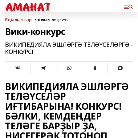
Яңылыҡтар
7 НОЯБРЯ 2019, 12:15
Вики-конкурс
ВИКИПЕДИЯЛА ЭШЛӘРГӘ ТЕЛӘҮСЕЛӘРГӘ -
КОНКУРС!
ВИКИПЕДИЯЛА ЭШЛӘРГӘ
ТЕЛӘҮСЕЛӘР
ИҒТИБАРЫНА! КОНКУРС!
БӘЛКИ, КЕМДЕҢДЕР
ТЕЛӘГЕ БАРҘЫР ҘА,
НИСЕГЕРӘК ТОТОНОП