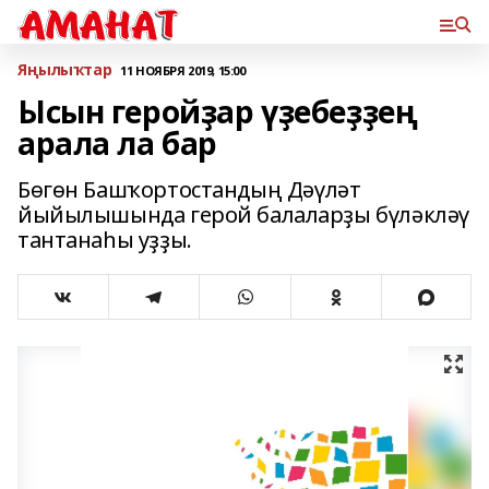
Яңылыҡтар
11 НОЯБРЯ 2019, 15:00
Ысын геройҙар үҙебеҙҙең
арала ла бар
Бөгөн Башҡортостандың Дәүләт
йыйылышында герой балаларҙы бүләкләү
тантанаһы уҙҙы.