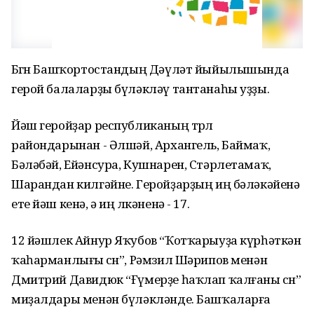
Бөгөн Башҡортостандың Дәүләт йыйылышында
герой балаларҙы бүләкләү тантанаһы уҙҙы.
Йәш геройҙар республиканың төрлө
райондарынан - Әлшәй, Архангель, Баймаҡ,
Бәләбәй, Ейәнсура, Кушнарен, Стәрлетамаҡ,
Шарандан килгәйне. Геройҙарҙың иң бәләкәйенә
ете йәш кенә, ә иң өлкәненә - 17.
12 йәшлек Айнур Яҡубов “Ҡотҡарыуҙа күрһәткән
ҡаһарманлығы өсөн”, Рәмзил Шәрипов менән
Дмитрий Давидюк “Ғүмерҙе һаҡлап ҡалғаны өсөн”
миҙалдары менән бүләкләнде. Башҡаларға