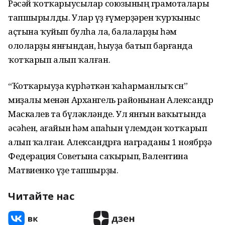
Рәсәй ҡотҡарыусылар союзының грамоталары
тапшырылды. Улар үҙ ғүмерҙәрен ҡурҡыныс
аҫтына ҡуйып булһа ла, балаларҙы һәм
ололарҙы янғындан, һыуҙа батып барғанда
ҡотҡарып алып ҡалған.
“Ҡотҡарыуҙа күрһәткән ҡаһарманлыҡ өсөн”
миҙалы менән Архангель районынан Александр
Маскалев та бүләкләнде. Ул янғын ваҡытында
әсәһен, ағайын һәм апаһын үлемдән ҡотҡарып
алып ҡалған. Александрға награданы 1 ноябрҙә
Федерация Советына саҡырып, Валентина
Матвиенко үҙе тапшырҙы.
Читайте нас