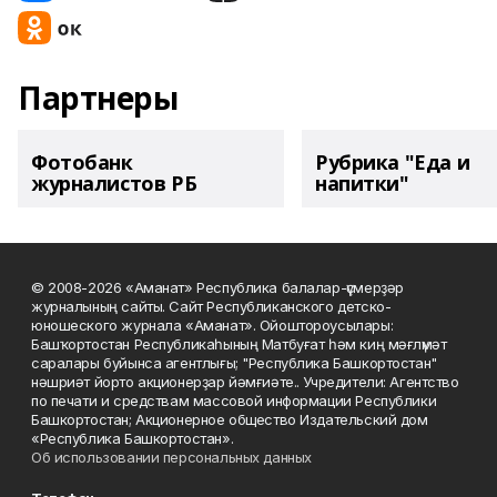
Партнеры
Фотобанк
Рубрика "Еда и
журналистов РБ
напитки"
© 2008-2026 «Аманат» Республика балалар-үҫмерҙәр
журналының сайты. Сайт Республиканского детско-
юношеского журнала «Аманат». Ойоштороусылары:
Башҡортостан Республикаһының Матбуғат һәм киң мәғлүмәт
саралары буйынса агентлығы; "Республика Башкортостан"
нәшриәт йорто акционерҙар йәмғиәте.. Учредители: Агентство
по печати и средствам массовой информации Республики
Башкортостан; Акционерное общество Издательский дом
«Республика Башкортостан».
Об использовании персональных данных