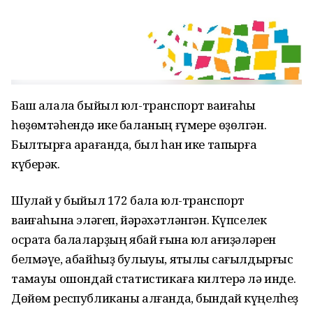
Баш ҡалала быйыл юл-транспорт ваҡиғаһы
һөҙөмтәһендә ике баланың ғүмере өҙөлгән.
Былтырға ҡарағанда, был һан ике тапҡырға
күберәк.
Шулай уҡ быйыл 172 бала юл-транспорт
ваҡиғаһына эләгеп, йәрәхәтләнгән. Күпселек
осраҡта балаларҙың ябай ғына юл ҡағиҙәләрен
белмәүе, абайһыҙ булыуы, яҡтылыҡ сағылдырғыс
таҡмауы ошондай статистикаға килтерә лә инде.
Дөйөм республиканы алғанда, бындай күңелһеҙ