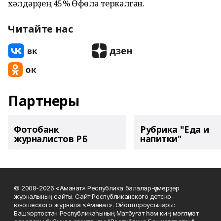
хәлдәрҙең 45% Өфөлә теркәлгән.
Читайте нас
Партнеры
Фотобанк
Рубрика "Еда и
журналистов РБ
напитки"
© 2008-2026 «Аманат» Республика балалар-үҫмерҙәр
журналының сайты. Сайт Республиканского детско-
юношеского журнала «Аманат». Ойоштороусылары:
Башҡортостан Республикаһының Матбуғат һәм киң мәғлүмәт