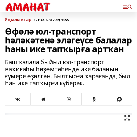
Яңылыҡтар
12 НОЯБРЯ 2019, 13:55
Өфөлә юл-транспорт
һәләкәтенә эләгеүсе балалар
һаны ике тапҡырға артҡан
Баш ҡалала быйыл юл-транспорт
ваҡиғаһы һөҙөмтәһендә ике баланың
ғүмере өҙөлгән. Былтырға ҡарағанда, был
һан ике тапҡырға күберәк.