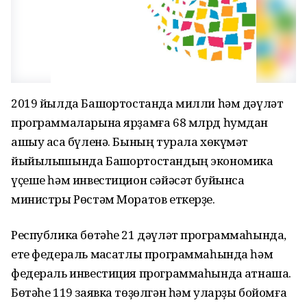
2019 йылда Башҡортостанда милли һәм дәүләт
программаларына ярҙамға 68 млрд һумдан
ашыу аҡса бүленә. Бының турала хөкүмәт
йыйылышында Башҡортостандың экономика
үҫеше һәм инвестицион сәйәсәт буйынса
министры Рөстәм Моратов еткерҙе.
Республика бөтәһе 21 дәүләт программаһында,
ете федераль маҡсатлы программаһында һәм
федераль инвестиция программаһында ҡатнаша.
Бөтәһе 119 заявка төҙөлгән һәм уларҙы бойомға