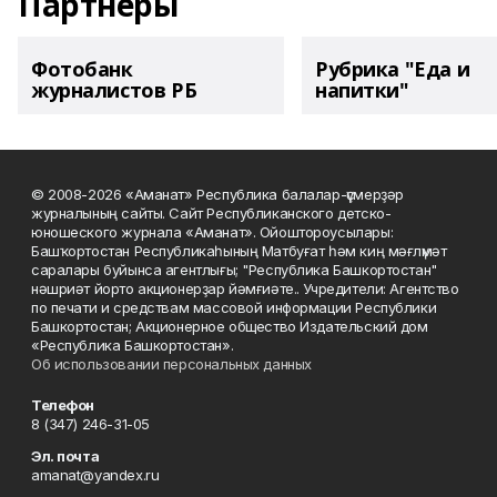
Партнеры
Фотобанк
Рубрика "Еда и
журналистов РБ
напитки"
© 2008-2026 «Аманат» Республика балалар-үҫмерҙәр
журналының сайты. Сайт Республиканского детско-
юношеского журнала «Аманат». Ойоштороусылары:
Башҡортостан Республикаһының Матбуғат һәм киң мәғлүмәт
саралары буйынса агентлығы; "Республика Башкортостан"
нәшриәт йорто акционерҙар йәмғиәте.. Учредители: Агентство
по печати и средствам массовой информации Республики
Башкортостан; Акционерное общество Издательский дом
«Республика Башкортостан».
Об использовании персональных данных
Телефон
8 (347) 246-31-05
Эл. почта
amanat@yandex.ru