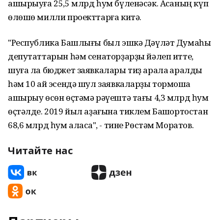
ашырыуға 25,5 млрд һум бүленәсәк. Аҡсаның күп
өлөшө милли проекттарға китә.
"Республика Башлығы был эшкә Дәүләт Думаһы
депутаттарын һәм сенаторҙарҙы йәлеп итте,
шуға ла бюджет заявкалары тиҙ арала ҡаралды
һәм 10 ай эсендә шул заявкаларҙы тормошҡа
ашырыу өсөн өҫтәмә рәүештә тағы 4,3 млрд һум
өҫтәлде. 2019 йыл аҙағына тиклем Башҡортостан
68,6 млрд һум аласаҡ", - тине Рөстәм Моратов.
Читайте нас