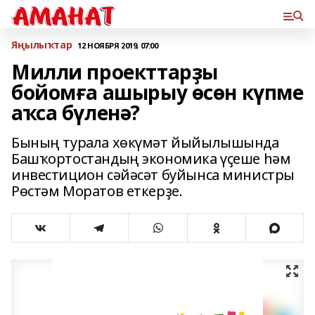
Яңылыҡтар
12 НОЯБРЯ 2019, 07:00
Милли проекттарҙы
бойомға ашырыу өсөн күпме
аҡса бүленә?
Бының турала хөкүмәт йыйылышында
Башҡортостандың экономика үҫеше һәм
инвестицион сәйәсәт буйынса министры
Рөстәм Моратов еткерҙе.