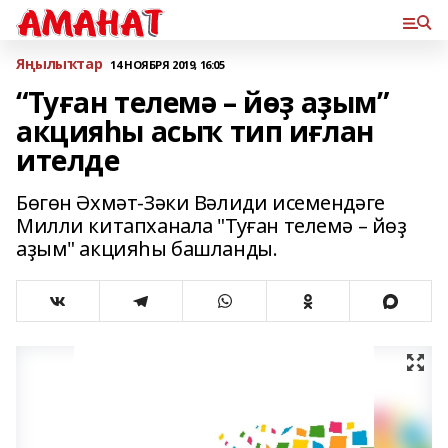
Яңылыҡтар
14 НОЯБРЯ 2019, 16:05
“Туған телемә – йөҙ аҙым”
акцияһы асыҡ тип иғлан
ителде
Бөгөн Әхмәт-Зәки Вәлиди исемендәге
Милли китапханала "Туған телемә – йөҙ
аҙым" акцияһы башланды.