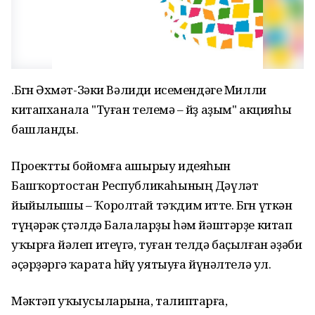
.Бөгөн Әхмәт-Зәки Вәлиди исемендәге Милли
китапханала "Туған телемә – йөҙ аҙым" акцияһы
башланды.
Проектты бойомға ашырыу идеяһын
Башҡортостан Республикаһының Дәүләт
йыйылышы – Ҡоролтай тәҡдим итте. Бөгөн үткән
түңәрәк өҫтәлдә Балаларҙы һәм йәштәрҙе китап
уҡырға йәлеп итеүгә, туған телдә баҫылған әҙәби
әҫәрҙәргә ҡарата һөйөү уятыуға йүнәлтелә ул.
Мәктәп уҡыусыларына, талиптарға,