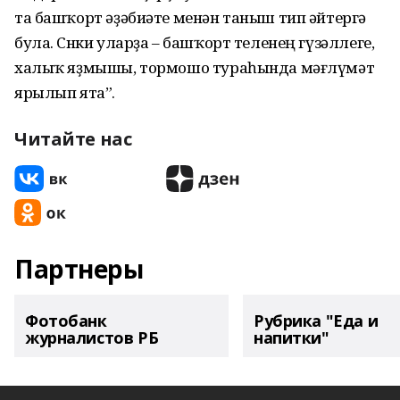
та башҡорт әҙәбиәте менән таныш тип әйтергә
була. Сөнки уларҙа – башҡорт теленең гүзәллеге,
халыҡ яҙмышы, тормошо тураһында мәғлүмәт
ярылып ята”.
Читайте нас
Партнеры
Фотобанк
Рубрика "Еда и
журналистов РБ
напитки"