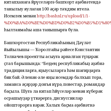
китапханаға йөрөүселәргә башҡорт әҙәбиәтендә
танылыу яулаған 100 әҫәр тәҡдим ителә.
Исемлек менән
http://bashnl.ru/upload/1/1-
%D0%BA%D0%BE%D0%BD%D0%B2%D0%B5%D1%80%
һылтанмаһы аша танышырға була.
Башҡортостан Республикаһының Дәүләт
йыйылышы — Ҡоролтайы рәйесе Константин
Толкачев проектты асыуға арналған түңәрәк
өҫтәл барышында: “Беҙҙең республикабыҙ әҙәбиә
традицияларға, яҙыусыларға һәм шағирҙарға
бик бай. Әленән-әле яңы исемдәр балҡып тора,
заманса әҫәрҙәр донъя күрә, повестар, романдар
баҫыла. Шуға ла китап һөйөүселәр менән күберәк
осрашыуҙар үткәрергә, дискуссиялар
ойошторорға кәрәк. Халыҡ баҫма әҙәбиәткә