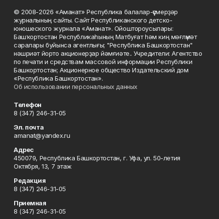
© 2008-2026 «Аманат» Республика балалар-үҫмерҙәр
журналының сайты. Сайт Республиканского детско-
юношеского журнала «Аманат». Ойоштороусылары:
Башҡортостан Республикаһының Матбуғат һәм киң мәғлүмәт
саралары буйынса агентлығы; "Республика Башкортостан"
нәшриәт йорто акционерҙар йәмғиәте.. Учредители: Агентство
по печати и средствам массовой информации Республики
Башкортостан; Акционерное общество Издательский дом
«Республика Башкортостан».
Об использовании персональных данных
Телефон
8 (347) 246-31-05
Эл. почта
amanat@yandex.ru
Адрес
450079, Республика Башкортостан, г. Уфа, ул. 50-летия
Октября, 13, 7 этаж
Редакция
8 (347) 246-31-05
Приемная
8 (347) 246-31-05