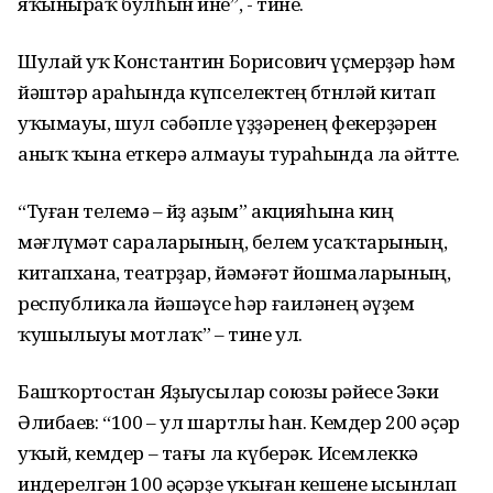
яҡыныраҡ булһын ине”, - тине.
Шулай уҡ Константин Борисович үҫмерҙәр һәм
йәштәр араһында күпселектең бөтөнләй китап
уҡымауы, шул сәбәпле үҙҙәренең фекерҙәрен
аныҡ ҡына еткерә алмауы тураһында ла әйтте.
“Туған телемә – йөҙ аҙым” акцияһына киң
мәғлүмәт сараларының, белем усаҡтарының,
китапхана, театрҙар, йәмәғәт йошмаларының,
республикала йәшәүсе һәр ғаиләнең әүҙем
ҡушылыуы мотлаҡ” – тине ул.
Башҡортостан Яҙыусылар союзы рәйесе Зәки
Әлибаев: “100 – ул шартлы һан. Кемдер 200 әҫәр
уҡый, кемдер – тағы ла күберәк. Исемлеккә
индерелгән 100 әҫәрҙе уҡыған кешене ысынлап