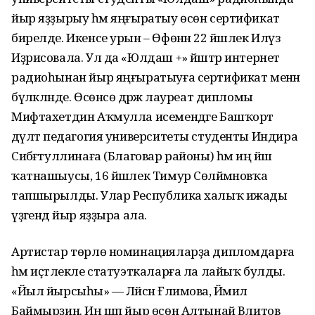
йыр яҙҙырыу һәм яңғыратыу өсөн сертификат
бирелде. Икенсе урын – Өфөнән 22 йәшлек Илүзә
Иҙрисовала. Ул да «Юлдаш +» йәштәр интернет
радиоһынан йыр яңғыратыуға сертификат менән
бүләкләнде. Өсөнсө дәрәжә лауреат дипломы
Мифтахетдин Аҡмулла исемендәге Башҡорт
дәүләт педагогия университеты студенты Индира
Сибәғәтуллинаға (Благовар районы) һәм иң йәш
ҡатнашыусы, 16 йәшлек Тимур Сөләймәновҡа
тапшырылды. Улар Республика халыҡ ижады
үҙәгендә йыр яҙҙыра ала.
Артистар төрлө номинацияларҙа дипломдарға
һәм иҫтәлекле статуэткаларға ла лайыҡ булды.
«Йыл йырсыһы» — Ләйсән Ғәлимова, Йәмил
Баймырҙин. Иң шәп йыр өсөн Алтынай Вәлитов