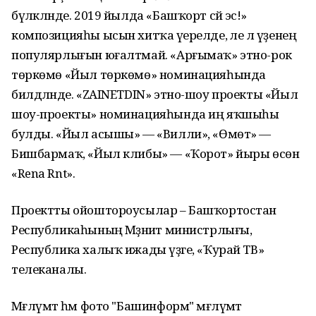
бүләкләнде. 2019 йылда «Башҡорт сәй эсә!»
композицияһы ысын хитҡа әүерелде, әле лә үҙенең
популярлығын юғалтмай. «Арғымаҡ» этно-рок
төркөмө «Йыл төркөмө» номинацияһында
билдәләнде. «ZAINETDIN» этно-шоу проекты «Йыл
шоу-проекты» номинацияһында иң яҡшыһы
булды. «Йыл асышы» — «Вилли», «Өмөт» —
Бишбармаҡ, «Йыл клибы» — «Ҡорот» йыры өсөн
«Rena Rnt».
Проектты ойоштороусылар – Башҡортостан
Республикаһының Мәҙәниәт министрлығы,
Республика халыҡ ижады үҙәге, «Ҡурай ТВ»
телеканалы.
Мәғлүмәт һәм фото "Башинформ" мәғлүмәт