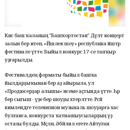
Кисә баш ҡаланың "Башҡортостан" Дәүләт концерт
залын бер итеп, «Йәшлек шоу» республика йәштәр
фестивале үтте. Быйыл конкурс 17-се тапҡыр
уҙғарылды.
Фестивалдең форматы быйыл башҡа
йылдарҙыҡынан бер аҙ айырыла, ул
«Продюсерҙар алышы» исеме аҫтында үтте. Һәр
бер сығыш - үҙе бер шоуҙы хәтерләтте. Рәсәй
кимәлендәге телевизион музыкаль шоуҙарға хас
булғанса, конкурста ҡатнашыусыларҙың үҙ
остазы булды. Мәҫәлән, Әбйәлил егете Айтуған