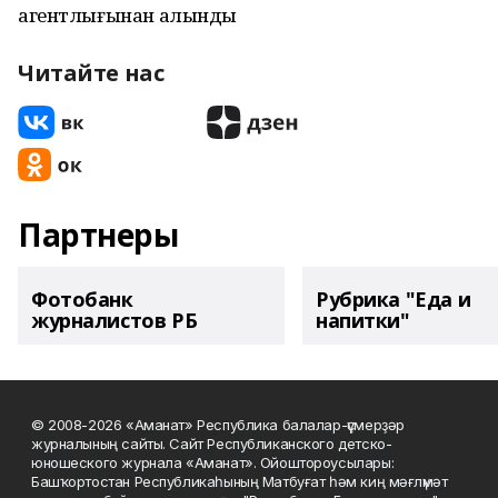
агентлығынан алынды
Читайте нас
Партнеры
Фотобанк
Рубрика "Еда и
журналистов РБ
напитки"
© 2008-2026 «Аманат» Республика балалар-үҫмерҙәр
журналының сайты. Сайт Республиканского детско-
юношеского журнала «Аманат». Ойоштороусылары:
Башҡортостан Республикаһының Матбуғат һәм киң мәғлүмәт