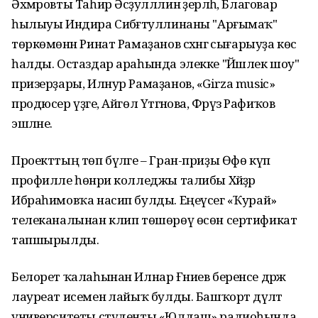
Әхмәровты Таһир Әсәҙулллин әҙерләһә, Благовар
һылыуы Индира Сибәғәтуллинаны "Арғымаҡ"
төркөмөнән Ринат Рамаҙанов сәхнәгә сығарыуҙа көс
һалды. Остаздар араһында элекке "Йәшлек шоу"
призерҙары, Илнур Рамаҙанов, «Girza music»
продюсер үҙәге, Айгөл Үтәгәнова, Фәрүәз Рафиҡов
эшләне.
Проекттың төп бүләге – Гран-приҙы Өфө күп
профилле һөнәри колледжы талибы Хәйҙәр
Ибраһимовҡа насип булды. Еңеүсегә «Ҡурай»
телеканалынан клип төшөрөү өсөн сертификат
тапшырылды.
Белорет ҡалаһынан Илнар Ғәниев беренсе дәрәжә
лауреат исеменә лайыҡ булды. Башҡорт дәүләт
университеты студенты «Юлдаш» радиоһында