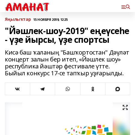
Яңылыҡтар
15 НОЯБРЯ 2019, 12:25
"Йәшлек-шоу-2019" еңеүсеһе
- үҙе йырсы, үҙе спортсы
Кисә баш ҡаланың "Башҡортостан" Дәүләт
концерт залын бер итеп, «Йәшлек шоу»
республика йәштәр фестивале үтте.
Быйыл конкурс 17-се тапҡыр уҙғарылды.