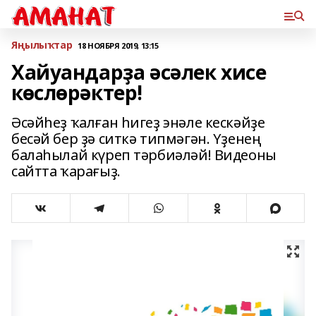
Яңылыҡтар
18 НОЯБРЯ 2019, 13:15
Хайуандарҙа әсәлек хисе
көслөрәктер!
Әсәйһеҙ ҡалған һигеҙ энәле кескәйҙе
бесәй бер ҙә ситкә типмәгән. Үҙенең
балаһылай күреп тәрбиәләй! Видеоны
сайтта ҡарағыҙ.