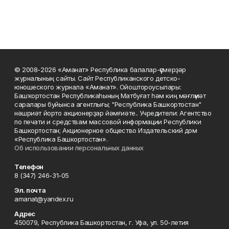
© 2008-2026 «Аманат» Республика балалар-үҫмерҙәр
журналының сайты. Сайт Республиканского детско-
юношеского журнала «Аманат». Ойоштороусылары:
Башҡортостан Республикаһының Матбуғат һәм киң мәғлүмәт
саралары буйынса агентлығы; "Республика Башкортостан"
нәшриәт йорто акционерҙар йәмғиәте.. Учредители: Агентство
по печати и средствам массовой информации Республики
Башкортостан; Акционерное общество Издательский дом
«Республика Башкортостан».
Об использовании персональных данных
Телефон
8 (347) 246-31-05
Эл. почта
amanat@yandex.ru
Адрес
450079, Республика Башкортостан, г. Уфа, ул. 50-летия