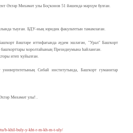
цент Әхтәр Мөхәмәт улы Боҫҡонов 51 йәшендә мәрхүм булған.
лында тыуған. БДУ-ның юридик факультетын тамамлаған.
 Башҡорт йәштәре иттифағында әүҙем эшләгән, "Урал" Башҡорт
ъя башҡорттары ҡоролтайының Президиумына һайланған.
кторы итеп ҡуйылған.
 универтитетының Сибай институтында, Башҡорт гуманитар
Әхтәр Мөхәмәт улы!..
netu/b-khil-buly-y-kht-r-m-kh-m-t-uly/