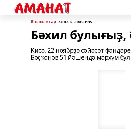
Яңылыҡтар
23 НОЯБРЯ 2019, 11:45
Бәхил булығыҙ,
Кисә, 22 ноябрҙә сәйәсәт фәндәр
Боҫҡонов 51 йәшендә мәрхүм бул