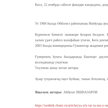
Кисә, 22 ноябрҙә сәйәсәт фәндәре кандидаты, до
Ул 1968 йылда Әбйәлил районының Ишбулды ауы
Күренекле йәмәғәт эшмәкәре булараҡ билдәле.
халыҡ үҙәге рәйесе вазифаһын үтәгән, Бөтә дон
2003 йылда коммерциялы Гуманитар академия ре
Ғүмеренең һуңғы йылдарында Башҡорт дәүләт
колледжында уҡытҡан.
Тиҫтәнән ашыу китап авторы.
Ауыр тупрағығыҙ еңел булһын, тыныс йоҡлағыҙ, 
Яңылыҡ авторы:
Айбулат ИШНАЗАРОВ
https://yeshlek.rbsmi.ru/articles/ya-yly-tar-ta-ma-y-