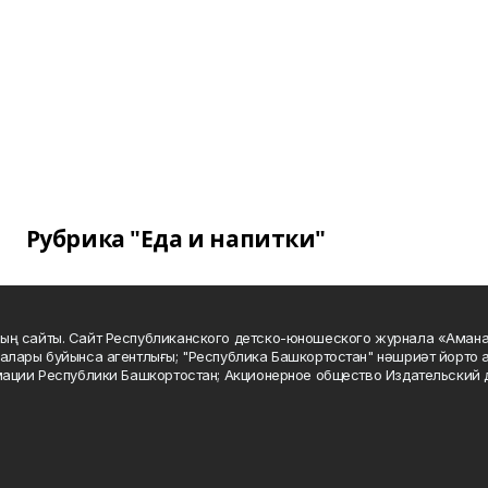
Рубрика "Еда и напитки"
ың сайты. Сайт Республиканского детско-юношеского журнала «Аман
алары буйынса агентлығы; "Республика Башкортостан" нәшриәт йорто а
мации Республики Башкортостан; Акционерное общество Издательский