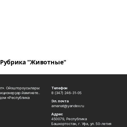
Рубрика "Животные"
ат». Ойоштороусылары:
Телефон
кционерҙар йәмғиәте..
8 (347) 246-31-05
 дом «Республика
Эл. почта
amanat@yandex.ru
Адрес
450079, Республика
Башкортостан, г. Уфа, ул. 50-летия