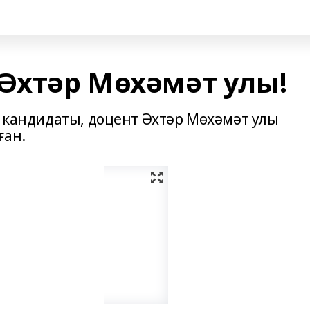
 Әхтәр Мөхәмәт улы!
е кандидаты, доцент Әхтәр Мөхәмәт улы
ған.