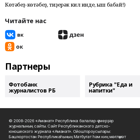
Көтәбеҙ-көтәбеҙ, тиҙерәк кил инде, Ҡыш бабай!)
Читайте нас
Партнеры
Фотобанк
Рубрика "Еда и
журналистов РБ
напитки"
© 2008-2026 «Аманат» Республика балалар-үҫмерҙәр
журналының сайты. Сайт Республиканского детско-
юношеского журнала «Аманат». Ойоштороусылары:
Башҡортостан Республикаһының Матбуғат һәм киң мәғлүмәт