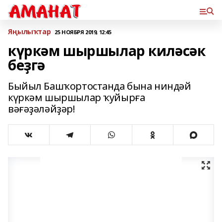
Яңылыҡтар
25 НОЯБРЯ 2019, 12:45
күркәм шыршылар киләсәк
беҙгә
Быйыл Башҡортостанда бына ниндәй
күркәм шыршылар ҡуйырға
вәғәҙәләйҙәр!