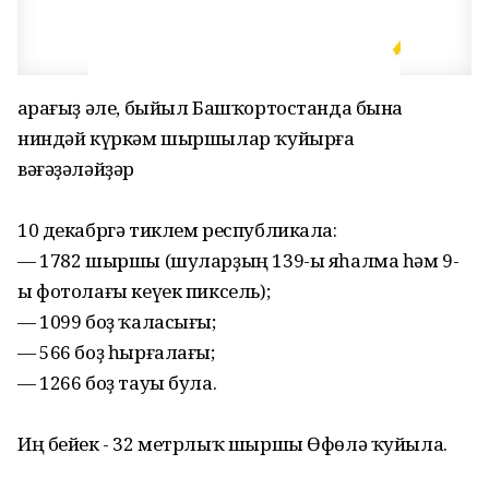
Ҡарағыҙ әле, быйыл Башҡортостанда бына
ниндәй күркәм шыршылар ҡуйырға
вәғәҙәләйҙәр
10 декабргә тиклем республикала:
— 1782 шыршы (шуларҙың 139-ы яһалма һәм 9-
ы фотолағы кеүек пиксель);
— 1099 боҙ ҡаласығы;
— 566 боҙ һырғалағы;
— 1266 боҙ тауы була.
Иң бейек - 32 метрлыҡ шыршы Өфөлә ҡуйыла.