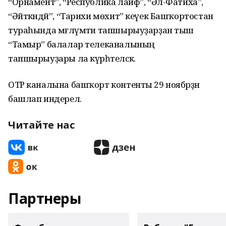
“Орнамент”, “Республика лайф”, “Әл-Фатиха”,
“Әйткәндәй”, “Тарихи мөхит” кеүек Башҡортостан
тураһында мәғлүмәти тапшырыуҙарҙан тыш
“Тамыр” балалар телеканалының
тапшырыуҙары ла күрһәтеләсәк.
ОТР каналына башҡорт контенты 29 ноябрҙән
башлап индерелә.
Читайте нас
Партнеры