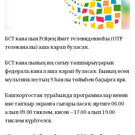
БСТ каналын Рәсәйҙең йәмәғәт телевидениеһы (ОТР
телеканалы) аша ҡарап буласаҡ.
БСТ каналының иң сағыу тапшырыуҙарын
федераль канал аша ҡарап буласаҡ. Бының өсөн
мультипклестың 9 һанлы төймәһенә баҫырға кәрәк.
Башҡортостан тураһында программалар көнөнә
ике тапҡыр экранға сығарыласаҡ: иртәнге 06.00
алып 09.00 тиклем, кисен – 17.00 алып 19.00
тиклем күрһәтеләсәк.