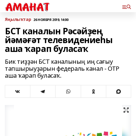
Яңылыҡтар
26 НОЯБРЯ 2019, 14:00
БСТ каналын Рәсәйҙең
йәмәғәт телевидениеһы
аша ҡарап буласаҡ
Бик тиҙҙән БСТ каналының иң сағыу
тапшырыуҙарын федераль канал - ОТР
аша ҡарап буласаҡ.