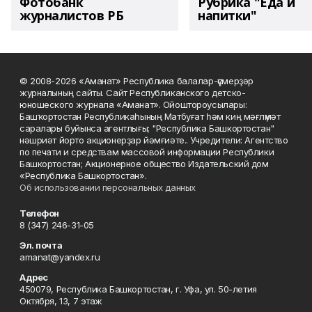
Фотобанк
Рубрика "Еда и
журналистов РБ
напитки"
© 2008-2026 «Аманат» Республика балалар-үҫмерҙәр
журналының сайты. Сайт Республиканского детско-
юношеского журнала «Аманат». Ойоштороусылары:
Башҡортостан Республикаһының Матбуғат һәм киң мәғлүмәт
саралары буйынса агентлығы; "Республика Башкортостан"
нәшриәт йорто акционерҙар йәмғиәте.. Учредители: Агентство
по печати и средствам массовой информации Республики
Башкортостан; Акционерное общество Издательский дом
«Республика Башкортостан».
Об использовании персональных данных
Телефон
8 (347) 246-31-05
Эл. почта
amanat@yandex.ru
Адрес
450079, Республика Башкортостан, г. Уфа, ул. 50-летия
Октября, 13, 7 этаж