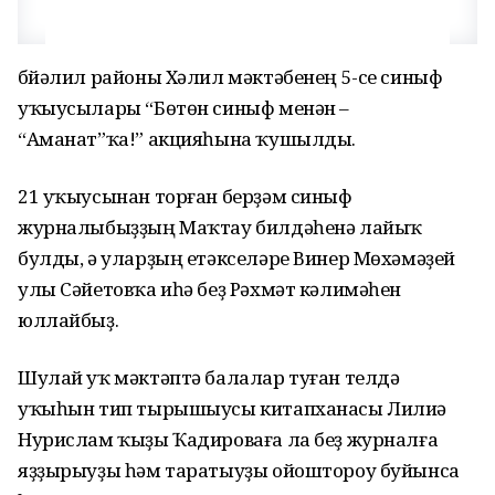
Әбйәлил районы Хәлил мәктәбенең 5-се синыф
уҡыусылары “Бөтөн синыф менән –
“Аманат”ҡа!” акцияһына ҡушылды.
21 уҡыусынан торған берҙәм синыф
журналыбыҙҙың Маҡтау билдәһенә лайыҡ
булды, ә уларҙың етәкселәре Винер Мөхәмәҙей
улы Сәйетовҡа иһә беҙ Рәхмәт кәлимәһен
юллайбыҙ.
Шулай уҡ мәктәптә балалар туған телдә
уҡыһын тип тырышыусы китапханасы Лилиә
Нурислам ҡыҙы Ҡадироваға ла беҙ журналға
яҙҙырыуҙы һәм таратыуҙы ойоштороу буйынса