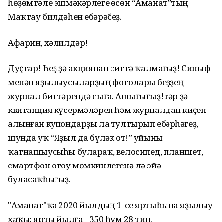
һөҙөмтәле эшмәкәрлеге өсөн “Аманат”тың
Маҡтау билдәһен ебәрәбеҙ.
Афарин, хәлилдәр!
Дуҫтар! Һеҙ ҙә акциянан ситтә ҡалмағыҙ! Синыф
менән яҙылыусыларҙың фотолары беҙҙең
журнал биттәрендә сыға. Ашығығыҙ! Әгәр ҙә
квитанция күсермәләрен һәм журналдан киҫеп
алынған купондарҙы ла тултырып ебәрһәгеҙ,
шунда уҡ “Яҙыл да бүләк от!” уйыны
ҡатнашыусыһы булараҡ, велосипед, планшет,
смартфон отоу мөмкинлегенә лә эйә
буласаҡһығыҙ.
"Аманат"ҡа 2020 йылдың 1-се яртыһына яҙылыу
хаҡы: ярты йылға - 350 һум 28 тин.