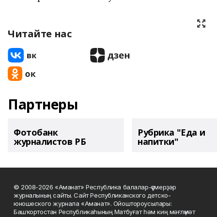
Читайте нас
Партнеры
Фотобанк
Рубрика "Еда и
журналистов РБ
напитки"
© 2008-2026 «Аманат» Республика балалар-үҫмерҙәр
журналының сайты. Сайт Республиканского детско-
юношеского журнала «Аманат». Ойоштороусылары:
Башҡортостан Республикаһының Матбуғат һәм киң мәғлүмәт