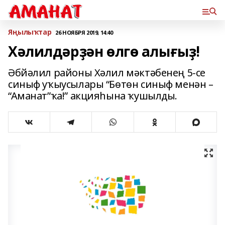
Яңылыҡтар
26 НОЯБРЯ 2019, 14:40
Хәлилдәрҙән өлгө алығыҙ!
Әбйәлил районы Хәлил мәктәбенең 5-се
синыф уҡыусылары “Бөтөн синыф менән –
“Аманат”ҡа!” акцияһына ҡушылды.