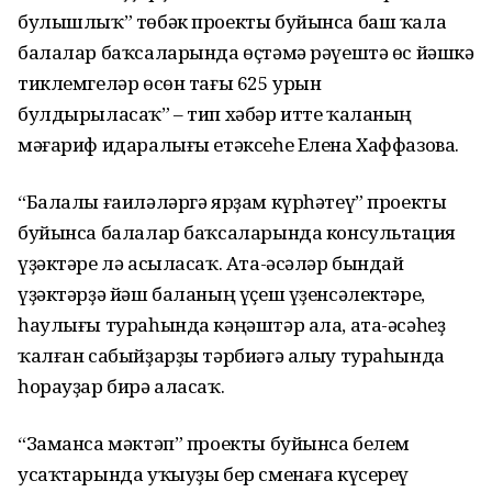
булышлыҡ” төбәк проекты буйынса баш ҡала
балалар баҡсаларында өҫтәмә рәүештә өс йәшкә
тиклемгеләр өсөн тағы 625 урын
булдырыласаҡ” – тип хәбәр итте ҡаланың
мәғариф идаралығы етәксеһе Елена Хаффазова.
“Балалы ғаиләләргә ярҙам күрһәтеү” проекты
буйынса балалар баҡсаларында консультация
үҙәктәре лә асыласаҡ. Ата-әсәләр бындай
үҙәктәрҙә йәш баланың үҫеш үҙенсәлектәре,
һаулығы тураһында кәңәштәр ала, ата-әсәһеҙ
ҡалған сабыйҙарҙы тәрбиәгә алыу тураһында
һорауҙар бирә аласаҡ.
“Заманса мәктәп” проекты буйынса белем
усаҡтарында уҡыуҙы бер сменаға күсереү