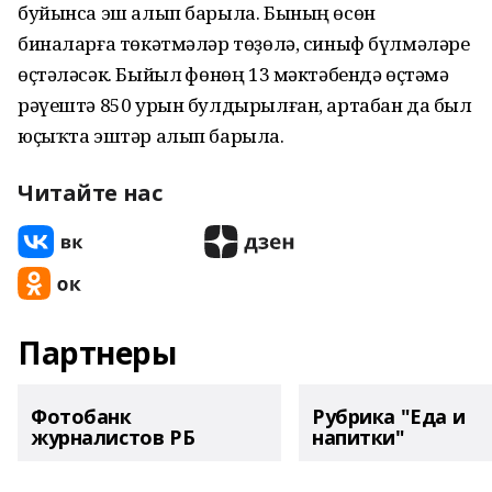
буйынса эш алып барыла. Бының өсөн
биналарға төкәтмәләр төҙөлә, синыф бүлмәләре
өҫтәләсәк. Быйыл Өфөнөң 13 мәктәбендә өҫтәмә
рәүештә 850 урын булдырылған, артабан да был
юҫыҡта эштәр алып барыла.
Читайте нас
Партнеры
Фотобанк
Рубрика "Еда и
журналистов РБ
напитки"