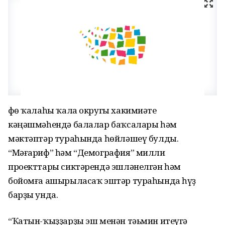
Өфө ҡалаһы ҡала округы хакимиәте
кәңәшмәһендә балалар баҡсалары һәм
мәктәптәр тураһында һөйләшеү булды.
“Мәғариф” һәм “Демография” милли
проекттары сиктәрендә эшләнелгән һәм
бойомға ашырыласаҡ эштәр тураһында һүҙ
барҙы унда.
“Ҡатын-ҡыҙҙарҙы эш менән тәьмин итеүгә