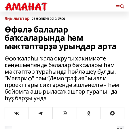
Яңылыҡтар
28 НОЯБРЯ 2019, 07:00
Өфөлә балалар
баҡсаларында һәм
мәктәптәрҙә урындар арта
Өфө ҡалаһы ҡала округы хакимиәте
кәңәшмәһендә балалар баҡсалары һәм
мәктәптәр тураһында һөйләшеү булды.
“Мәғариф” һәм “Демография” милли
проекттары сиктәрендә эшләнелгән һәм
бойомға ашырыласаҡ эштәр тураһында
һүҙ барҙы унда.