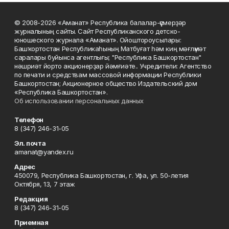
© 2008-2026 «Аманат» Республика балалар-үҫмерҙәр
журналының сайты. Сайт Республиканского детско-
юношеского журнала «Аманат». Ойоштороусылары:
Башҡортостан Республикаһының Матбуғат һәм киң мәғлүмәт
саралары буйынса агентлығы; "Республика Башкортостан"
нәшриәт йорто акционерҙар йәмғиәте.. Учредители: Агентство
по печати и средствам массовой информации Республики
Башкортостан; Акционерное общество Издательский дом
«Республика Башкортостан».
Об использовании персональных данных
Телефон
8 (347) 246-31-05
Эл. почта
amanat@yandex.ru
Адрес
450079, Республика Башкортостан, г. Уфа, ул. 50-летия
Октября, 13, 7 этаж
Редакция
8 (347) 246-31-05
Приемная