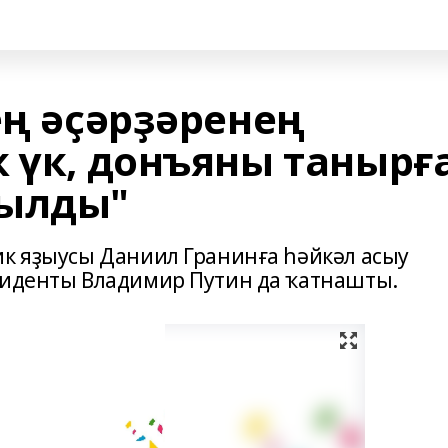
ең әҫәрҙәренең
 үк, донъяны танырға
тылды"
ик яҙыусы Даниил Гранинға һәйкәл асыу
зиденты Владимир Путин да ҡатнашты.