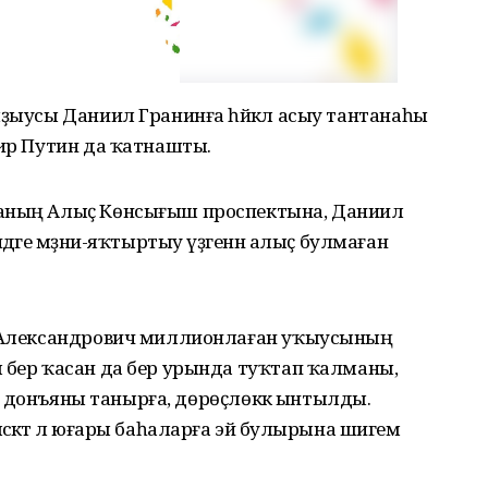
яҙыусы Даниил Гранинға һәйкәл асыу тантанаһы
мир Путин да ҡатнашты.
ланың Алыҫ Көнсығыш проспектына, Даниил
дәге мәҙәни-яҡтыртыу үҙәгенән алыҫ булмаған
ил Александрович миллионлаған уҡыусының
 бер ҡасан да бер урында туҡтап ҡалманы,
үк, донъяны танырға, дөрөҫлөккә ынтылды.
сәктә лә юғары баһаларға эйә булырына шигем