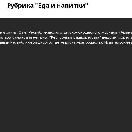
Рубрика "Еда и напитки"
ың сайты. Сайт Республиканского детско-юношеского журнала «Аман
алары буйынса агентлығы; "Республика Башкортостан" нәшриәт йорто а
мации Республики Башкортостан; Акционерное общество Издательский