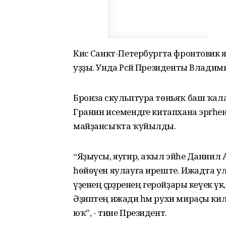
Кисә Санкт-Петербургта фронтовик 
уҙҙы. Унда Рәсәй Президенты Влади
Бронза скульптура төньяҡ баш ҡа
Гранин исемендәге китапхана эргәһен
майҙансыҡта ҡуйылды.
“Яҙыусы, яугир, аҡыл эйәһе Дани
һөйөүен яулауға иреште. Ижадта ул
үҙенең әҫәрҙәренең геройҙары кеүек 
Әҙиптең ижади һәм рухи мираҫы килә
юҡ”, - тине Президент.