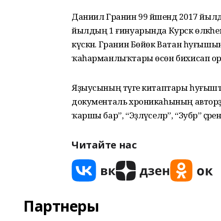
Даниил Гранин 99 йәшендә 2017 йыл
йылдың 1 ғинуарында Курск өлкәһен
күскән. Гранин Бөйөк Ватан һуғышын
ҡаһарманлыҡтары өсөн бихисап орде
Яҙыусының тәүге китаптары һуғышт
документаль хроникаһының авторҙаш
ҡаршы бар”, “Эҙләүселәр”, “Зубр” әҫәр
Читайте нас
Партнеры