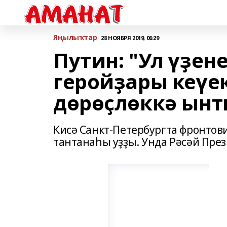
Яңылыҡтар
28 НОЯБРЯ 2019, 06:29
Путин: "Ул үҙен
геройҙары кеүек
дөрөҫлөккә ын
Кисә Санкт-Петербургта фронтов
тантанаһы уҙҙы. Унда Рәсәй Пре