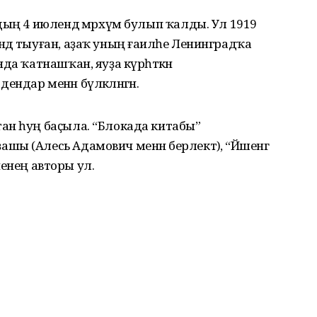
дың 4 июлендә мәрхүм булып ҡалды. Ул 1919
дә тыуған, аҙаҡ уның ғаиләһе Ленинградҡа
да ҡатнашҡан, яуҙа күрһәткән
ндар менән бүләкләнгән.
ан һуң баҫыла. “Блокада китабы”
ы (Алесь Адамович менән берлектә), “Йәшенгә
ененең авторы ул.