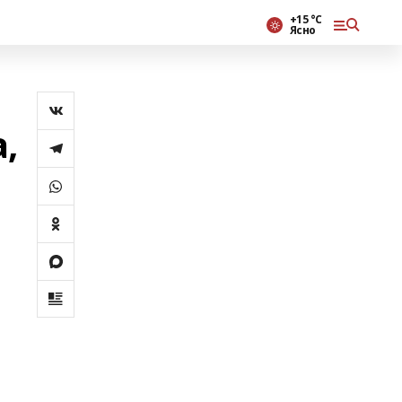
+15 °С
Ясно
,