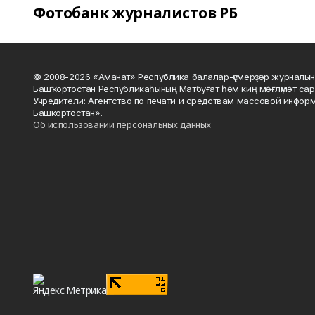
Фотобанк журналистов РБ
© 2008-2026 «Аманат» Республика балалар-үҫмерҙәр журналын
Башҡортостан Республикаһының Матбуғат һәм киң мәғлүмәт сар
Учредители: Агентство по печати и средствам массовой инфор
Башкортостан».
Об использовании персональных данных