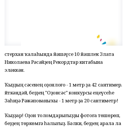
Әстерхан ҡалаһында йәшәүсе 10 йәшлек Злата
Николаева Рәсәйҙең Рекордтар китабына
эләккән.
Ҡыҙҙың сәсенең оҙонлоғо - 1 метр ҙа 42 сантимер.
Әйткәндәй, беҙҙең "Оҙонсәс" конкурсы еңеүсеһе
Заһиҙә Рәжәпованыҡы - 1 метр ҙа 20 сантиметр!
Ҡыҙҙар! Оҙон толомдарығыҙҙы фотоға төшөрөп,
беҙҙең төркөмгә һалығыҙ. Бәлки, беҙҙең арала ла