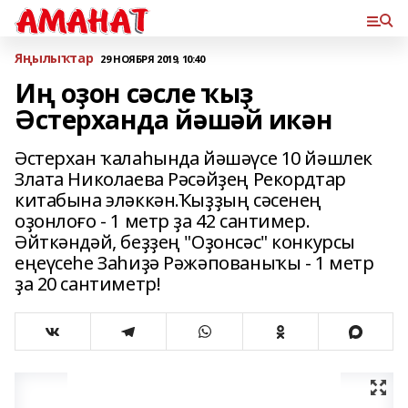
Яңылыҡтар
29 НОЯБРЯ 2019, 10:40
Иң оҙон сәсле ҡыҙ
Әстерханда йәшәй икән
Әстерхан ҡалаһында йәшәүсе 10 йәшлек
Злата Николаева Рәсәйҙең Рекордтар
китабына эләккән.Ҡыҙҙың сәсенең
оҙонлоғо - 1 метр ҙа 42 сантимер.
Әйткәндәй, беҙҙең "Оҙонсәс" конкурсы
еңеүсеһе Заһиҙә Рәжәпованыҡы - 1 метр
ҙа 20 сантиметр!