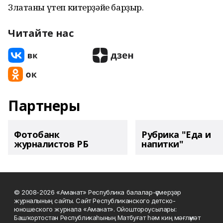
Златаны үтеп китерҙәйе барҙыр.
Читайте нас
Партнеры
Фотобанк
Рубрика "Еда и
журналистов РБ
напитки"
© 2008-2026 «Аманат» Республика балалар-үҫмерҙәр
журналының сайты. Сайт Республиканского детско-
юношеского журнала «Аманат». Ойоштороусылары:
Башҡортостан Республикаһының Матбуғат һәм киң мәғлүмәт