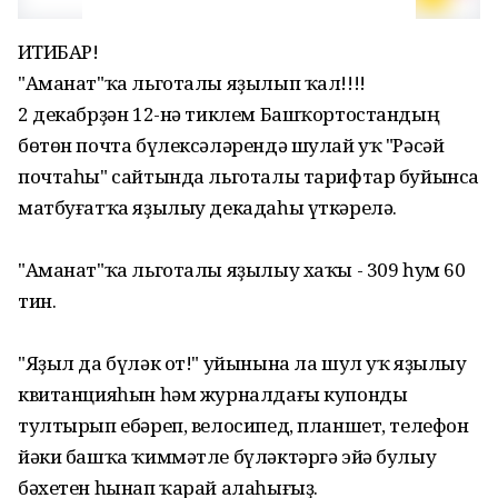
ИҒТИБАР!
"Аманат"ҡа льготалы яҙылып ҡал!!!!
2 декабрҙән 12-нә тиклем Башҡортостандың
бөтөн почта бүлексәләрендә шулай уҡ "Рәсәй
почтаһы" сайтында льготалы тарифтар буйынса
матбуғатҡа яҙылыу декадаһы үткәрелә.
"Аманат"ҡа льготалы яҙылыу хаҡы - 309 һум 60
тин.
"Яҙыл да бүләк от!" уйынына ла шул уҡ яҙылыу
квитанцияһын һәм журналдағы купонды
тултырып ебәреп, велосипед, планшет, телефон
йәки башҡа ҡиммәтле бүләктәргә эйә булыу
бәхетен һынап ҡарай алаһығыҙ.