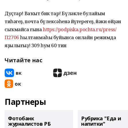
Дуҫтар! Ваҡыт бик тар! Бүләкле булайым
тиһәгеҙ, почта бүлексәһенә йүгерегеҙ, йәки өйҙән
сыҡмайса ғына
https://podpiska.pochta.ru/press/
П2706
һылтанмаһы буйынса онлайн режимда
яҙылығыҙ! 309 һум 60 тин
Читайте нас
Партнеры
Фотобанк
Рубрика "Еда и
журналистов РБ
напитки"