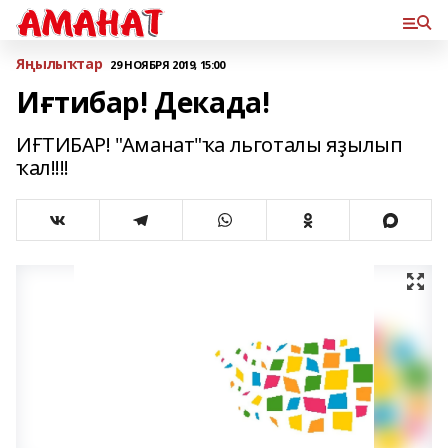
Яңылыҡтар
29 НОЯБРЯ 2019, 15:00
Иғтибар! Декада!
ИҒТИБАР! "Аманат"ҡа льготалы яҙылып
ҡал!!!!