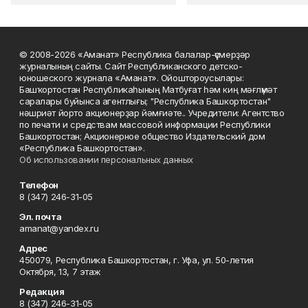
© 2008-2026 «Аманат» Республика балалар-үҫмерҙәр
журналының сайты. Сайт Республиканского детско-
юношеского журнала «Аманат». Ойоштороусылары:
Башҡортостан Республикаһының Матбуғат һәм киң мәғлүмәт
саралары буйынса агентлығы; "Республика Башкортостан"
нәшриәт йорто акционерҙар йәмғиәте.. Учредители: Агентство
по печати и средствам массовой информации Республики
Башкортостан; Акционерное общество Издательский дом
«Республика Башкортостан».
Об использовании персональных данных
Телефон
8 (347) 246-31-05
Эл. почта
amanat@yandex.ru
Адрес
450079, Республика Башкортостан, г. Уфа, ул. 50-летия
Октября, 13, 7 этаж
Редакция
8 (347) 246-31-05