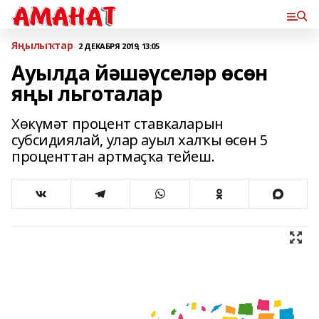
Яңылыҡтар
2 ДЕКАБРЯ 2019, 13:05
Ауылда йәшәүселәр өсөн
яңы льготалар
Хөкүмәт процент ставкаларын
субсидиялай, улар ауыл халҡы өсөн 5
проценттан артмаҫҡа тейеш.