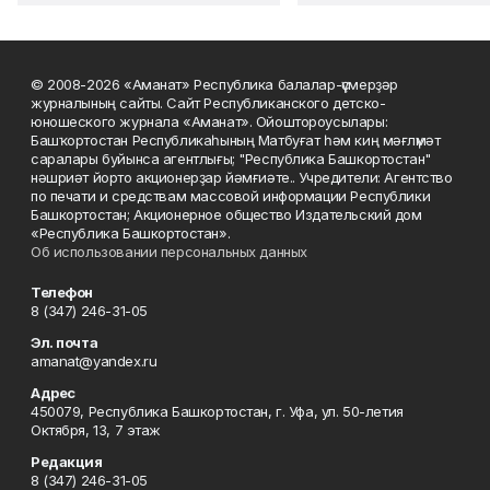
© 2008-2026 «Аманат» Республика балалар-үҫмерҙәр
журналының сайты. Сайт Республиканского детско-
юношеского журнала «Аманат». Ойоштороусылары:
Башҡортостан Республикаһының Матбуғат һәм киң мәғлүмәт
саралары буйынса агентлығы; "Республика Башкортостан"
нәшриәт йорто акционерҙар йәмғиәте.. Учредители: Агентство
по печати и средствам массовой информации Республики
Башкортостан; Акционерное общество Издательский дом
«Республика Башкортостан».
Об использовании персональных данных
Телефон
8 (347) 246-31-05
Эл. почта
amanat@yandex.ru
Адрес
450079, Республика Башкортостан, г. Уфа, ул. 50-летия
Октября, 13, 7 этаж
Редакция
8 (347) 246-31-05