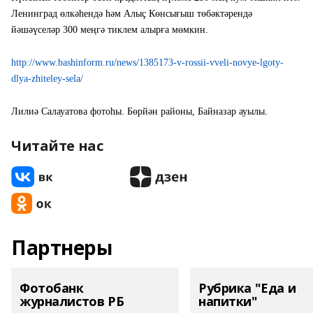
Ленинград өлкәһендә һәм Алыҫ Көнсығыш төбәктәрендә
йәшәүселәр 300 меңгә тиклем алырға мөмкин.
http://www.bashinform.ru/news/1385173-v-rossii-vveli-novye-lgoty-
dlya-zhiteley-sela/
Лилиә Салауатова фотоһы. Бөрйән районы, Байназар ауылы.
Читайте нас
Партнеры
Фотобанк
Рубрика "Еда и
журналистов РБ
напитки"