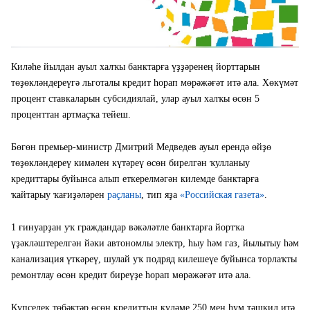
Киләһе йылдан ауыл халҡы банктарға үҙҙәренең йорттарын
төҙөкләндереүгә льготалы кредит һорап мөрәжәғәт итә ала. Хөкүмәт
процент ставкаларын субсидиялай, улар ауыл халҡы өсөн 5
проценттан артмаҫҡа тейеш.
Бөгөн премьер-министр Дмитрий Медведев ауыл ерендә өйҙө
төҙөкләндереү кимәлен күтәреү өсөн бирелгән ҡулланыу
кредиттары буйынса алып еткерелмәгән килемде банктарға
ҡайтарыу ҡағиҙәләрен
раҫланы
, тип яҙа
«Российская газета»
.
1 ғинуарҙан уҡ граждандар вәкәләтле банктарға йортҡа
үҙәкләштерелгән йәки автономлы электр, һыу һәм газ, йылытыу һәм
канализация үткәреү, шулай уҡ подряд килешеүе буйынса торлаҡты
ремонтлау өсөн кредит биреүҙе һорап мөрәжәғәт итә ала.
Күпселек төбәктәр өсөн кредиттың күләме 250 мең һум тәшкил итә.