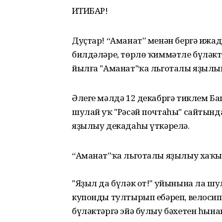
ИҒТИБАР!
Дуҫтар! “Аманат” менән бергә ижад
билдәләре, төрлө ҡиммәтле бүләктә
йылға "Аманат"ҡа льготалы яҙылып 
Әлеге мәлдә 12 декабргә тиклем Б
шулай уҡ "Рәсәй почтаһы" сайтынд
яҙылыу декадаһы үткәрелә.
“Аманат”ҡа льготалы яҙылыу хаҡы -
"Яҙыл да бүләк от!" уйынына ла ш
купонды тултырып ебәреп, велосип
бүләктәргә эйә булыу бәхетен һына