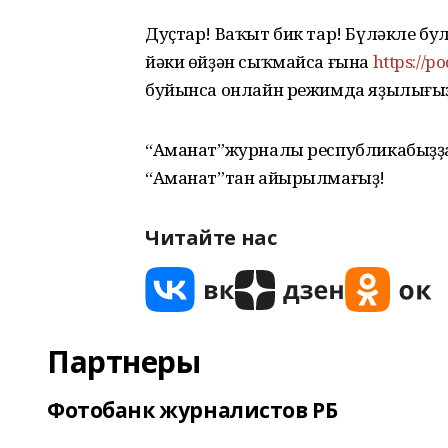
Дуҫтар! Ваҡыт бик тар! Бүләкле бул
йәки өйҙән сыҡмайса ғына
https://p
буйынса онлайн режимда яҙылығыҙ!
“Аманат”журналы республикабыҙҙа
“Аманат”тан айырылмағыҙ!
Читайте нас
Партнеры
Фотобанк журналистов РБ