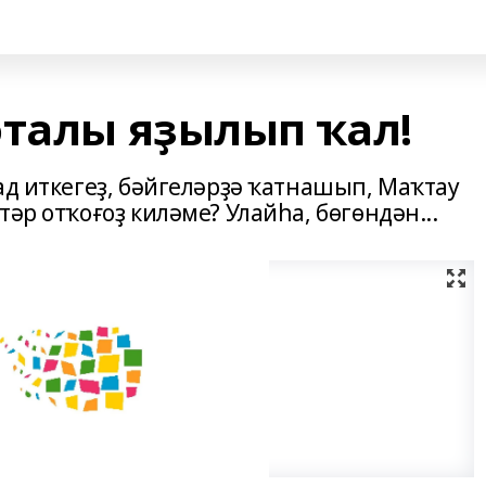
оталы яҙылып ҡал!
ад иткегеҙ, бәйгеләрҙә ҡатнашып, Маҡтау
әр отҡоғоҙ киләме? Улайһа, бөгөндән...