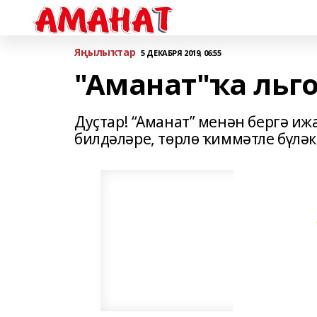
Яңылыҡтар
5 ДЕКАБРЯ 2019, 06:55
"Аманат"ҡа льг
Дуҫтар! “Аманат” менән бергә иж
билдәләре, төрлө ҡиммәтле бүләкт