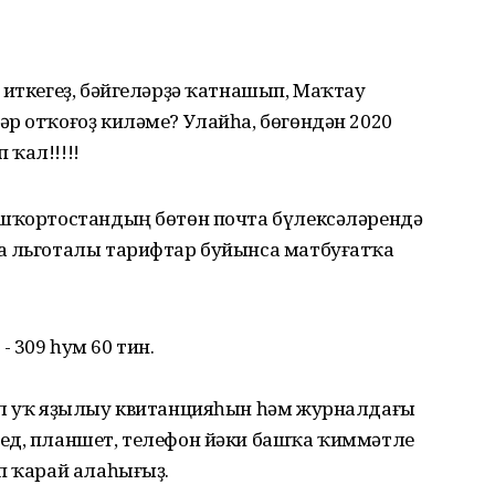
 иткегеҙ, бәйгеләрҙә ҡатнашып, Маҡтау
р отҡоғоҙ киләме? Улайһа, бөгөндән 2020
ҡал!!!!!
ашҡортостандың бөтөн почта бүлексәләрендә
а льготалы тарифтар буйынса матбуғатҡа
 309 һум 60 тин.
ул уҡ яҙылыу квитанцияһын һәм журналдағы
ед, планшет, телефон йәки башҡа ҡиммәтле
п ҡарай алаһығыҙ.