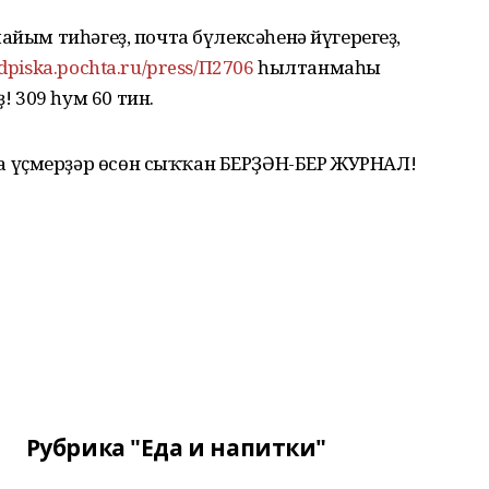
айым тиһәгеҙ, почта бүлексәһенә йүгерегеҙ,
odpiska.pochta.ru/press/П2706
һылтанмаһы
 309 һум 60 тин.
 үҫмерҙәр өсөн сыҡҡан БЕРҘӘН-БЕР ЖУРНАЛ!
Рубрика "Еда и напитки"