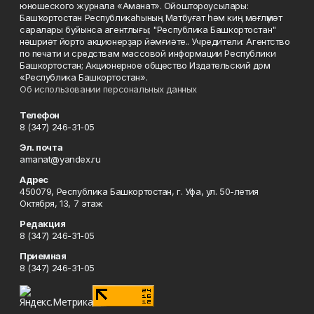
юношеского журнала «Аманат». Ойоштороусылары:
Башҡортостан Республикаһының Матбуғат һәм киң мәғлүмәт
саралары буйынса агентлығы; "Республика Башкортостан"
нәшриәт йорто акционерҙар йәмғиәте.. Учредители: Агентство
по печати и средствам массовой информации Республики
Башкортостан; Акционерное общество Издательский дом
«Республика Башкортостан».
Об использовании персональных данных
Телефон
8 (347) 246-31-05
Эл. почта
amanat@yandex.ru
Адрес
450079, Республика Башкортостан, г. Уфа, ул. 50-летия
Октября, 13, 7 этаж
Редакция
8 (347) 246-31-05
Приемная
8 (347) 246-31-05