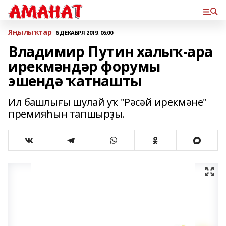
Яңылыҡтар
6 ДЕКАБРЯ 2019, 06:00
Владимир Путин халыҡ-ара
ирекмәндәр форумы
эшендә ҡатнашты
Ил башлығы шулай уҡ "Рәсәй ирекмәне"
премияһын тапшырҙы.