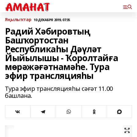
Яңылыҡтар
10 ДЕКАБРЯ 2019, 07:35
Радий Хәбировтың
Башҡортостан
Республикаһы Дәүләт
Йыйылышы - Ҡоролтайға
мөрәжәғәтнамәһе. Тура
эфир трансляцияһы
Тура эфир трансляцияһы сәғәт 11.00
башлана.