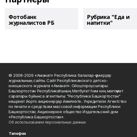
Фотобанк
Рубрика "Еда и
журналистов РБ
напитки"
© 2008-2026 «Аманат» Республика балалар-үҫмерҙәр
журналының сайты. Сайт Республиканского детско-
юношеского журнала «Аманат». Ойоштороусылары:
Башҡортостан Республикаһының Матбуғат һәм киң мәғлүмәт
саралары буйынса агентлығы; "Республика Башкортостан"
нәшриәт йорто акционерҙар йәмғиәте.. Учредители: Агентство
по печати и средствам массовой информации Республики
Башкортостан; Акционерное общество Издательский дом
«Республика Башкортостан».
Об использовании персональных данных
Телефон