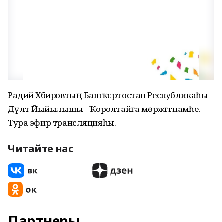
Радий Хәбировтың Башҡортостан Республикаһы
Дәүләт Йыйылышы - Ҡоролтайға мөрәжәғәтнамәһе.
Тура эфир трансляцияһы.
Читайте нас
Партнеры