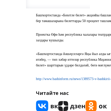
Башҡортостанда «Бәхетле билет» акцияһы башла
бер тамашаларына билеттарҙы 50 процент ташла
Проектҡа Өфө һәм республика ҡалалары театрҙар
залдары ҡушылды.
«Башҡортостанда йәшәүселәргә Яңы йыл алды ығ
итәбеҙ, — тип хәбәр иттеләр республика Мәҙән
билет» шарттарын үҙҙәре билдәләй, бөтә мәғлүмә
http://www.bashinform.ru/news/1389573-v-bashkirii-za
Читайте нас