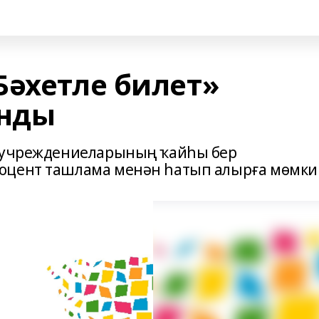
Бәхетле билет»
нды
т учреждениеларының ҡайһы бер
оцент ташлама менән һатып алырға мөмки