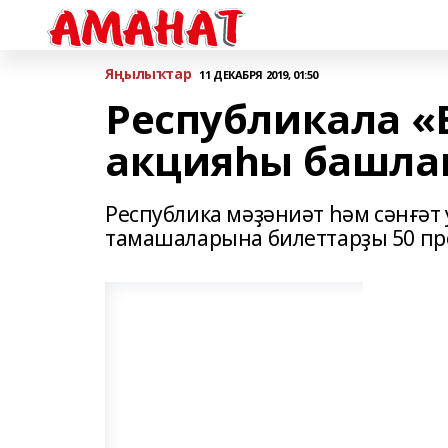
Яңылыҡтар
11 ДЕКАБРЯ 2019, 01:50
Республикала «
акцияһы башла
Республика мәҙәниәт һәм сәнғә
тамашаларына билеттарҙы 50 пр