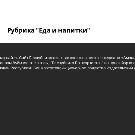
Рубрика "Еда и напитки"
ың сайты. Сайт Республиканского детско-юношеского журнала «Аман
алары буйынса агентлығы; "Республика Башкортостан" нәшриәт йорто а
мации Республики Башкортостан; Акционерное общество Издательский