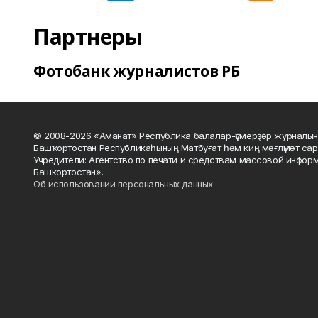
Партнеры
Фотобанк журналистов РБ
© 2008-2026 «Аманат» Республика балалар-үҫмерҙәр журналын
Башҡортостан Республикаһының Матбуғат һәм киң мәғлүмәт сар
Учредители: Агентство по печати и средствам массовой инфор
Башкортостан».
Об использовании персональных данных