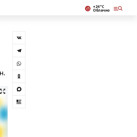
+24 °С
Облачно
н.