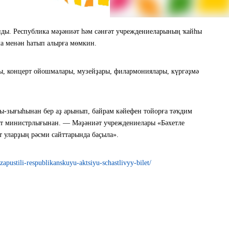
нды. Республика мәҙәниәт һәм сәнғәт учреждениеларының ҡайһы
ма менән һатып алырға мөмкин.
ы, концерт ойошмалары, музейҙары, филармониялары, күргәҙмә
ы-зығыһынан бер аҙ арынып, байрам кәйефен тойорға тәҡдим
иәт министрлығынан. — Мәҙәниәт учреждениелары «Бәхетле
т уларҙың рәсми сайттарында баҫыла».
pustili-respublikanskuyu-aktsiyu-schastlivyy-bilet/