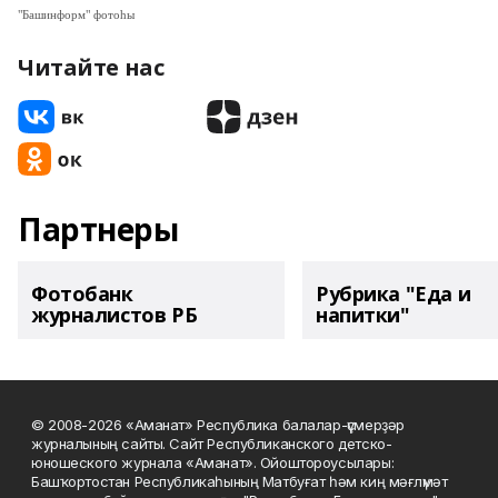
"Башинформ" фотоһы
Читайте нас
Партнеры
Фотобанк
Рубрика "Еда и
журналистов РБ
напитки"
© 2008-2026 «Аманат» Республика балалар-үҫмерҙәр
журналының сайты. Сайт Республиканского детско-
юношеского журнала «Аманат». Ойоштороусылары:
Башҡортостан Республикаһының Матбуғат һәм киң мәғлүмәт