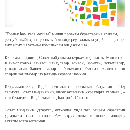
“
Торлаҡ
һәм ҡала мөхите” милли проекты бурыстарына ярашлы,
республикабыҙҙа тирә-яҡты йәмләндереү, халыҡҡа уңайлы шарттар
тыуҙырыу йәһәтенән комплекслы эш дауам итә.
Киләсәктә Өфөнөң Совет майҙаны ла күркәм төҫ аласаҡ. Миңлеғәле
Шайморатовҡа һәйкәл, йәйәүлеләр зонаһы, фонтан, эскәмйәләр,
ултыртылған йәшел ағастар – биләмәнең буласаҡ элементтарын
график компьютер моделендә күрергә мөмкин.
Визуалләштереү BigD агентлығы тарафынан баҫылған. “Беҙ
халыҡҡа Совет майҙанының нисек буласағын күрһәтергә теләнек”, –
тип белдергән BigD етәксеһе Дмитрий Эйгенсон.
Совет майҙанын үҙгәртеп, етәкселек унда төп байрам сараларын
уҙғарырға планлаштыра. Реконструкцияны тормошҡа ашырыу
ваҡыты әлегә әйтелмәй.