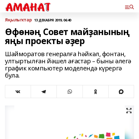
Яңылыҡтар
13 ДЕКАБРЯ 2019, 06:40
Өфөнәң Совет майҙанының
яңы проекты әҙер
Шайморатов генералға һәйкәл, фонтан,
ултыртылған йәшел ағастар – быны әлегә
график компьютер моделендә күрергә
була.