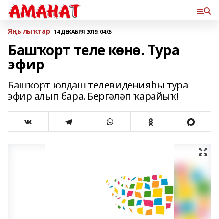
Яңылыҡтар
14 ДЕКАБРЯ 2019, 04:05
Башҡорт теле көнө. Тура
эфир
Башҡорт юлдаш телевиденияһы тура
эфир алып бара. Бергәләп ҡарайыҡ!