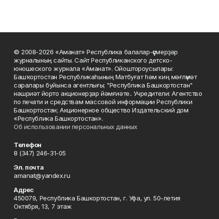
© 2008-2026 «Аманат» Республика балалар-үҫмерҙәр
журналының сайты. Сайт Республиканского детско-
юношеского журнала «Аманат». Ойоштороусылары:
Башҡортостан Республикаһының Матбуғат һәм киң мәғлүмәт
саралары буйынса агентлығы; "Республика Башкортостан"
нәшриәт йорто акционерҙар йәмғиәте.. Учредители: Агентство
по печати и средствам массовой информации Республики
Башкортостан; Акционерное общество Издательский дом
«Республика Башкортостан».
Об использовании персональных данных
Телефон
8 (347) 246-31-05
Эл. почта
amanat@yandex.ru
Адрес
450079, Республика Башкортостан, г. Уфа, ул. 50-летия
Октября, 13, 7 этаж