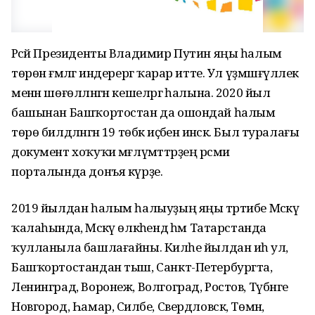
Рәсәй Президенты Владимир Путин яңы һалым
төрөн ғәмәлгә индерергә ҡарар итте. Ул үҙмәшғүллек
менән шөғөлләнгән кешеләргә һалына. 2020 йыл
башынан Башҡортостан да ошондай һалым
төрө билдәләнгән 19 төбәк иҫәбенә инәсәк. Был туралағы
документ хоҡуҡи мәғлүмәттәрҙең рәсми
порталында донъя күрҙе.
2019 йылдан һалым һалыуҙың яңы тәртибе Мәскәү
ҡалаһында, Мәскәү өлкәһендә һәм Татарстанда
ҡулланыла башлағайны. Киләһе йылдан иһә ул,
Башҡортостандан тыш, Санкт-Петербургта,
Ленинград, Воронеж, Волгоград, Ростов, Түбәнге
Новгород, Һамар, Силәбе, Свердловск, Төмән,