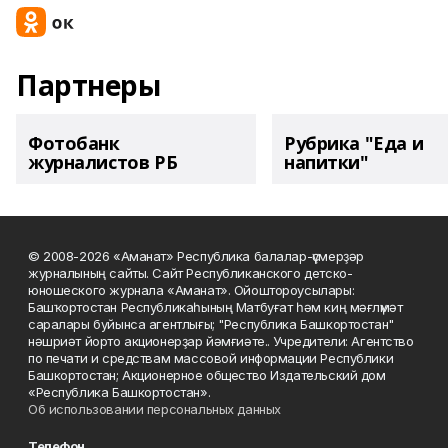
Партнеры
Фотобанк
Рубрика "Еда и
журналистов РБ
напитки"
© 2008-2026 «Аманат» Республика балалар-үҫмерҙәр
журналының сайты. Сайт Республиканского детско-
юношеского журнала «Аманат». Ойоштороусылары:
Башҡортостан Республикаһының Матбуғат һәм киң мәғлүмәт
саралары буйынса агентлығы; "Республика Башкортостан"
нәшриәт йорто акционерҙар йәмғиәте.. Учредители: Агентство
по печати и средствам массовой информации Республики
Башкортостан; Акционерное общество Издательский дом
«Республика Башкортостан».
Об использовании персональных данных
Телефон