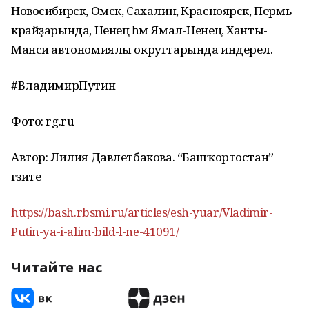
Новосибирск, Омск, Сахалин, Красноярск, Пермь
крайҙарында, Ненец һәм Ямал-Ненец, Ханты-
Манси автономиялы округтарында индерелә.
#ВладимирПутин
Фото: rg.ru
Автор: Лилия Давлетбакова. “Башҡортостан”
гәзите
https://bash.rbsmi.ru/articles/esh-yuar/Vladimir-
Putin-ya-i-alim-bild-l-ne-41091/
Читайте нас