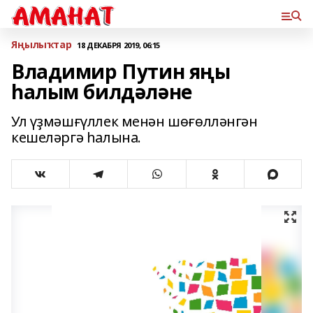
Яңылыҡтар
18 ДЕКАБРЯ 2019, 06:15
Владимир Путин яңы
һалым билдәләне
Ул үҙмәшғүллек менән шөғөлләнгән
кешеләргә һалына.