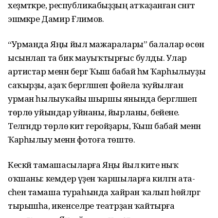
хеҙмәткәре, республикабыҙҙың атҡаҙанған сәнғәт
эшмәкәре Дамир Ғәлимов.
“Урманда Яңы йыл мажаралары” балалар өсөн
ысынлап та бик мауыҡтырғыс булды. Улар
артистар менән бергә Ҡыш бабай һәм Ҡарһылыуҙы
саҡырҙы, аҙаҡ бергәләшеп фойела ҡуйылған
урман һылыуҡайы шыршы янында бергәләшеп
төрлө уйындар уйнаны, йырланы, бейене.
Теләгәндәр төрлө әкиәт геройҙары, Ҡыш бабай менән
Ҡарһылыу менән фотоға төштө.
Кескәй тамашасыларға Яңы йыл әкиәте ныҡ
оҡшаны: кемдер үҙен ҡаршыларға килгән ата-
әсәһенә тамаша тураһында хайран ҡалып һөйләргә
тырышһа, икенселәре театрҙан ҡайтырға