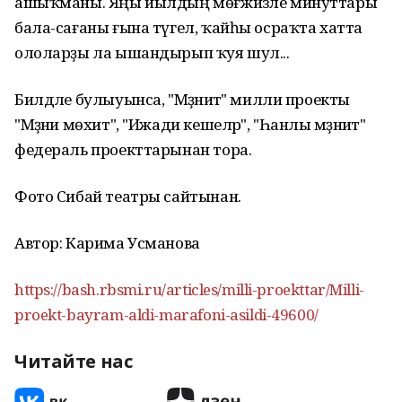
ашыҡманы. Яңы йылдың мөғжизәле минуттары
бала-сағаны ғына түгел, ҡайһы осраҡта хатта
ололарҙы ла ышандырып ҡуя шул...
Билдәле булыуынса, "Мәҙәниәт" милли проекты
"Мәҙәни мөхит", "Ижади кешеләр", "Һанлы мәҙәниәт"
федераль проекттарынан тора.
Фото Сибай театры сайтынан.
Автор: Карима Усманова
https://bash.rbsmi.ru/articles/milli-proekttar/Milli-
proekt-bayram-aldi-marafoni-asildi-49600/
Читайте нас