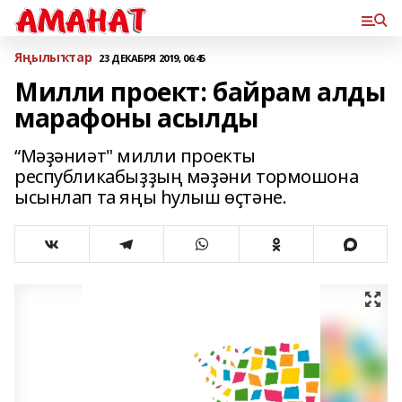
Яңылыҡтар
23 ДЕКАБРЯ 2019, 06:45
Милли проект: байрам алды
марафоны асылды
“Мәҙәниәт" милли проекты
республикабыҙҙың мәҙәни тормошона
ысынлап та яңы һулыш өҫтәне.