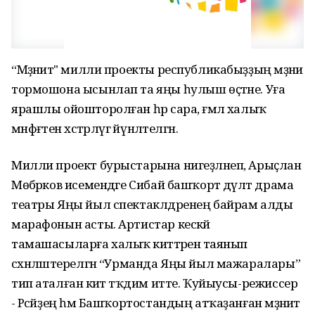
“Мәҙәниәт" милли проекты республикабыҙҙың мәҙәни
тормошона ысынлап та яңы һулыш өҫтәне. Уға
ярашлы ойошторолған һәр сара, ғәмәл халыҡ
мәнфәғәтен хәстәрләүгә йүнәлтелгән.
Милли проект бурыстарына нигеҙләнеп, Арыҫлан
Мөбәрәков исемендәге Сибай башҡорт дәүләт драма
театры Яңы йыл спектаклдәренең байрам алды
марафонын асты. Артистар кескәй
тамашасыларға халыҡ әкиәттәренә таянып
сәхнәләштерелгән “Урманда Яңы йыл мажаралары”
тип аталған әкиәт тәҡдим итте. Ҡуйыусы-режиссер
- Рәсәйҙең һәм Башҡортостандың атҡаҙанған мәҙәниәт