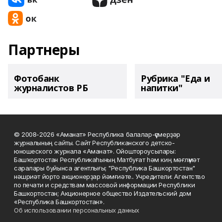
Партнеры
Фотобанк
Рубрика "Еда и
журналистов РБ
напитки"
© 2008-2026 «Аманат» Республика балалар-үҫмерҙәр
журналының сайты. Сайт Республиканского детско-
юношеского журнала «Аманат». Ойоштороусылары:
Башҡортостан Республикаһының Матбуғат һәм киң мәғлүмәт
саралары буйынса агентлығы; "Республика Башкортостан"
нәшриәт йорто акционерҙар йәмғиәте.. Учредители: Агентство
по печати и средствам массовой информации Республики
Башкортостан; Акционерное общество Издательский дом
«Республика Башкортостан».
Об использовании персональных данных