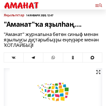
Яңылыҡтар
14 ЯНВАРЯ 2020, 12:47
"Аманат"ҡа яҙылһаң....
"Аманат" журналына бөтөн синыф менән
яҙылыусы дуҫтарыбыҙҙы еңеүҙәре менән
ҠОТЛАЙБЫҘ!