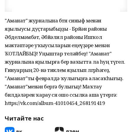
"Аманат" журналына бөтөн синыф менән
яҙылыусы дуҫтарыбыҙҙы - Бөрйән районы
Әбделмәмбәт, Әбйәлил районы Ишҡол
мәктәптәре уҡыусыларын еңеүҙәре менән
ҠОТЛАЙБЫҘ! Уңыштар теләйбеҙ! "Аманат"
журналына яҙылырға бер ваҡытта ла һуң түгел.
Ғинуарҙың 20-нә тиклем яҙылып өлгөрһәгеҙ,
"Аманат"ты февралдә ҡулығыҙға аласаҡһығыҙ.
"Аманат"менән бергә булығыҙ! Маҡтау
билдәләрен ҡарау өсөн ошо ссылка аша үтергә:
https://vk.com/album-41010454_268191419
Читайте нас