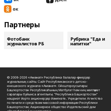
Партнеры
Фотобанк
Рубрика "Еда и
журналистов РБ
напитки"
© 2008-2026 «Аманат» Республика балалар-үҫмерҙәр
журналының сайты. Сайт Республиканского детско-
юношеского журнала «Аманат». Ойоштороусылары:
Башҡортостан Республикаһының Матбуғат һәм киң мәғлүмәт
саралары буйынса агентлығы; "Республика Башкортостан"
нәшриәт йорто акционерҙар йәмғиәте.. Учредители: Агентство
по печати и средствам массовой информации Республики
Башкортостан; Акционерное общество Издательский дом