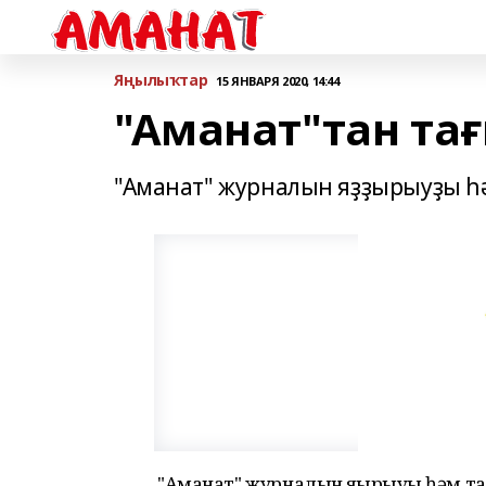
Яңылыҡтар
15 ЯНВАРЯ 2020, 14:44
"Аманат"тан тағ
"Аманат" журналын яҙҙырыуҙы һәм
"Аманат" журналын яҙҙырыуҙы һәм т