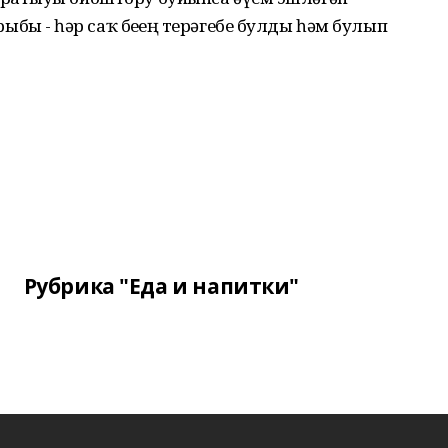
ҙ - һәр саҡ беҙҙең терәгебеҙ булды һәм булып
Рубрика "Еда и напитки"