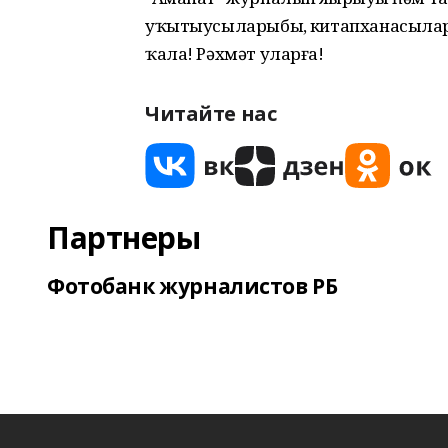
уҡытыусыларыбыҙ, китапханасыларыбы
ҡала! Рәхмәт уларға!
Читайте нас
Партнеры
Фотобанк журналистов РБ