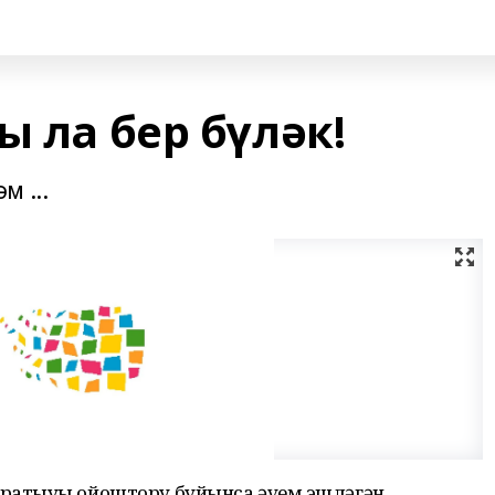
ы ла бер бүләк!
 ...
аратыуҙы ойоштору буйынса әүҙем эшләгән