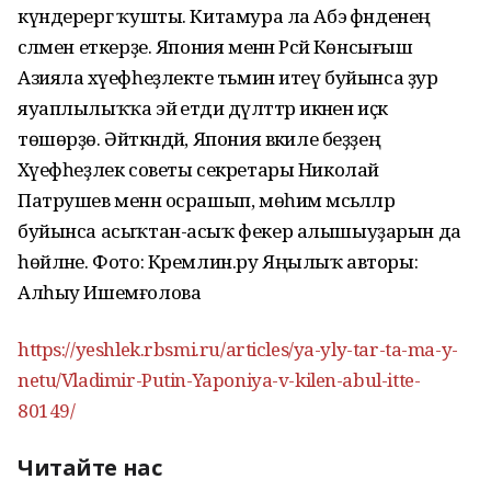
күндерергә ҡушты. Китамура ла Абэ әфәнденең
сәләмен еткерҙе. Япония менән Рәсәй Көнсығыш
Азияла хәүефһеҙлекте тәьмин итеү буйынса ҙур
яуаплылыҡҡа эйә етди дәүләттәр икәнен иҫкә
төшөрҙө. Әйткәндәй, Япония вәкиле беҙҙең
Хәүефһеҙлек советы секретары Николай
Патрушев менән осрашып, мөһим мәсьәләләр
буйынса асыҡтан-асыҡ фекер алышыуҙарын да
һөйләне. Фото: Кремлин.ру Яңылыҡ авторы:
Алһыу Ишемғолова
https://yeshlek.rbsmi.ru/articles/ya-yly-tar-ta-ma-y-
netu/Vladimir-Putin-Yaponiya-v-kilen-abul-itte-
80149/
Читайте нас