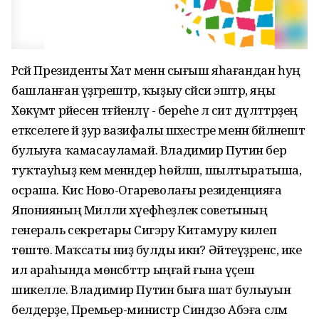
Рәсәй Президенты Хат менән сығыш яһағандан һуң
башланған үҙгәрештәр, ҡыҙыу сәйәси эштәр, яңы
Хөкүмәт рәйесен тәғәйенләү - береһе лә сит дәүләттәрҙең
етәкселеге йә ҙур вазифалы шәхестәре менән бәйләнештә
булыуға ҡамасауламай. Владимир Путин бер
туҡтауһыҙ кем менәндер һөйләшә, шылтыратыша,
осраша. Кисә Ново-Огареволағы резиденцияға
Японияның Милли хәүефһеҙлек советының
генераль секретары Сигэру Китамуру килеп
төштө. Маҡсаты ниҙә булды икән? Әйтеүҙәренсә, ике
ил араһында мөнәсәбәттәр ыңғай ғына үҫешә
шикелле. Владимир Путин быға шат булыуын
белдерҙе, Премьер-министр Синдзо Абэға сәләм