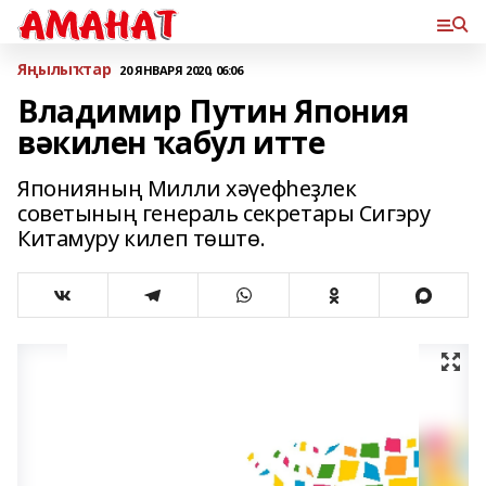
Яңылыҡтар
20 ЯНВАРЯ 2020, 06:06
Владимир Путин Япония
вәкилен ҡабул итте
Японияның Милли хәүефһеҙлек
советының генераль секретары Сигэру
Китамуру килеп төштө.