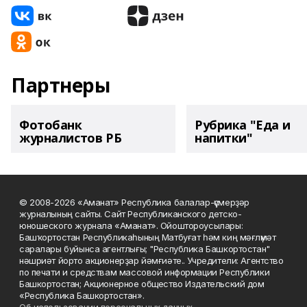
Партнеры
Фотобанк
Рубрика "Еда и
журналистов РБ
напитки"
© 2008-2026 «Аманат» Республика балалар-үҫмерҙәр
журналының сайты. Сайт Республиканского детско-
юношеского журнала «Аманат». Ойоштороусылары:
Башҡортостан Республикаһының Матбуғат һәм киң мәғлүмәт
саралары буйынса агентлығы; "Республика Башкортостан"
нәшриәт йорто акционерҙар йәмғиәте.. Учредители: Агентство
по печати и средствам массовой информации Республики
Башкортостан; Акционерное общество Издательский дом
«Республика Башкортостан».